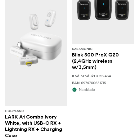
SARAMONIC
Blink 500 ProX Q20
(2,4GHz wireless
w/3,5mm)
122434
Kód produktu
6974700651715
EAN
Na sklade
HOLLYLAND
LARK A1 Combo Ivory
White, with USB-C RX +
Lightning RX + Charging
Case