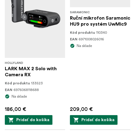
SARAMONIC
Ruční mikrofon Saramonic
HU9 pro systém UwMic9
110340
Kód produktu
6971008026016
EAN
Na sklade
HOLLYLAND
LARK MAX 2 Solo with
Camera RX
133523
Kód produktu
6976068118688
EAN
Na sklade
186,00 €
209,00 €
Pridať do košíka
Pridať do košíka