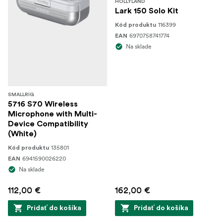
HOLLYLAND
Lark 150 Solo Kit
116399
Kód produktu
6970758741774
EAN
Na sklade
SMALLRIG
5716 S70 Wireless
Microphone with Multi-
Device Compatibility
(White)
135801
Kód produktu
6941590026220
EAN
Na sklade
112,00 €
162,00 €
Pridať do košíka
Pridať do košíka