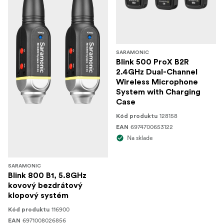
SARAMONIC
Blink 500 ProX B2R
2.4GHz Dual-Channel
Wireless Microphone
System with Charging
Case
128158
Kód produktu
6974700653122
EAN
Na sklade
SARAMONIC
Blink 800 B1, 5.8GHz
kovový bezdrátový
klopový systém
116900
Kód produktu
6971008026856
EAN