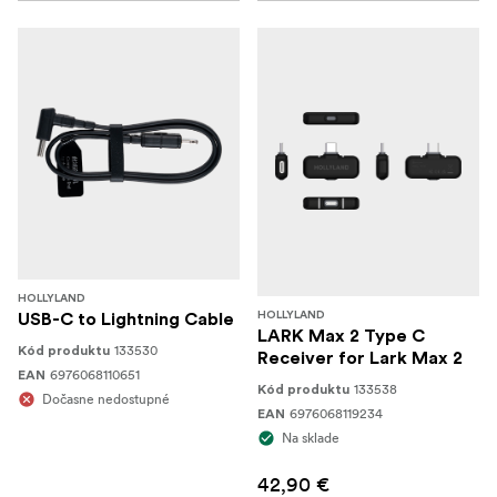
HOLLYLAND
HOLLYLAND
USB-C to Lightning Cable
LARK Max 2 Type C
133530
Kód produktu
Receiver for Lark Max 2
6976068110651
EAN
133538
Kód produktu
Dočasne nedostupné
6976068119234
EAN
Na sklade
42,90 €