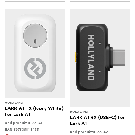
HOLLYLAND
LARK A1 TX (Ivory White)
HOLLYLAND
for Lark A1
LARK A1 RX (USB-C) for
133541
Kód produktu
Lark A1
6976068118435
EAN
133542
Kód produktu