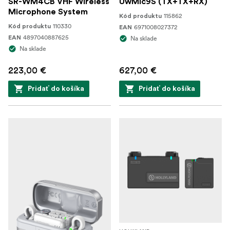
SR-WM4CB VHF Wireless
UwMic9S (TX+TX+RX)
Microphone System
115862
Kód produktu
110330
Kód produktu
6971008027372
EAN
4897040887625
EAN
Na sklade
Na sklade
223,00 €
627,00 €
Pridať do košíka
Pridať do košíka