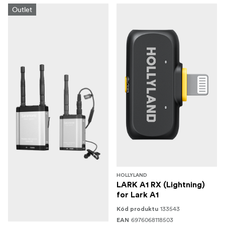
Outlet
HOLLYLAND
LARK A1 RX (Lightning)
for Lark A1
133543
Kód produktu
6976068118503
EAN