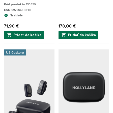
133529
Kód produktu
6976068118411
EAN
Na sklade
71,90 €
178,00 €
Pridať do košíka
Pridať do košíka
Už čoskoro