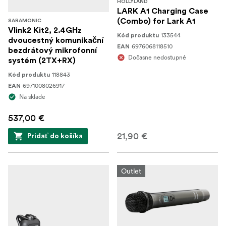
HOLLYLAND
LARK A1 Charging Case
(Combo) for Lark A1
SARAMONIC
Vlink2 Kit2, 2.4GHz
133544
Kód produktu
dvoucestný komunikační
6976068118510
EAN
bezdrátový mikrofonní
Dočasne nedostupné
systém (2TX+RX)
118843
Kód produktu
6971008026917
EAN
Na sklade
537,00 €
21,90 €
Pridať do košíka
Outlet