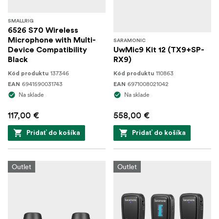
SMALLRIG
6526 S70 Wireless
Microphone with Multi-
SARAMONIC
Device Compatibility
UwMic9 Kit 12 (TX9+SP-
Black
RX9)
137346
110863
Kód produktu
Kód produktu
6941590031743
6971008021042
EAN
EAN
Na sklade
Na sklade
117,00 €
558,00 €
Pridať do košíka
Pridať do košíka
Outlet
Outlet