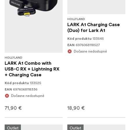
HOLLYLAND
LARK A1 Charging Case
(Duo) for Lark A1
133545
Kód produktu
6976068118527
EAN
Dočasne nedostupné
HOLLYLAND
LARK A1 Combo with
USB-C RX + Lightning RX
+ Charging Case
133525
Kód produktu
6976068118336
EAN
Dočasne nedostupné
71,90 €
18,90 €
Outlet
Outlet