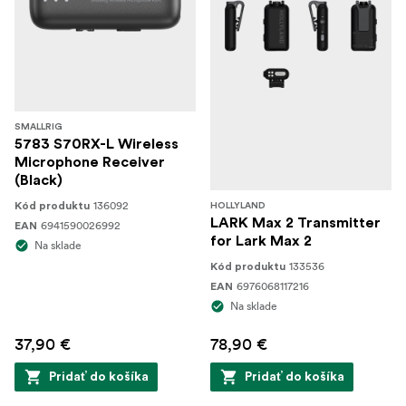
SMALLRIG
5783 S70RX-L Wireless
Microphone Receiver
(Black)
136092
Kód produktu
HOLLYLAND
LARK Max 2 Transmitter
6941590026992
EAN
for Lark Max 2
Na sklade
133536
Kód produktu
6976068117216
EAN
Na sklade
37,90 €
78,90 €
Pridať do košíka
Pridať do košíka