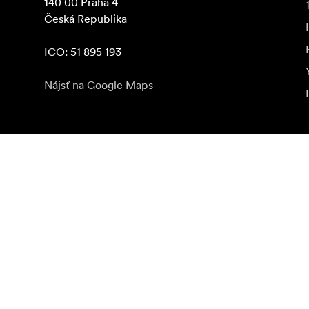
140 00 Praha 4

Česká Republika

ICO: 51 895 193
Nájsť na Google Maps
Odoberať novinky
Získajte najnovšie informácie o produktoch, inšpiráci
Súkromná osoba
Predajca