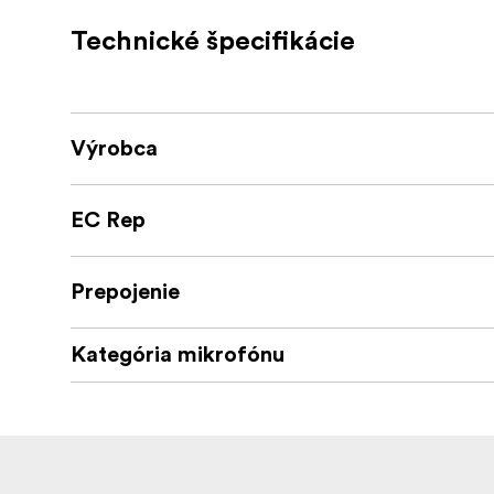
360 degree flexible antenna position f
Technické špecifikácie
One mini XLR microphone input
One 1/8”(3.5 mm) stereo line output t
One 1/8”(3.5 mm) headphone monitor 
Výrobca
Real-time monitor
EC Rep
Power provided by AA battery
Operating Frequencies: 200-216MHz
Prepojenie
Kategória mikrofónu