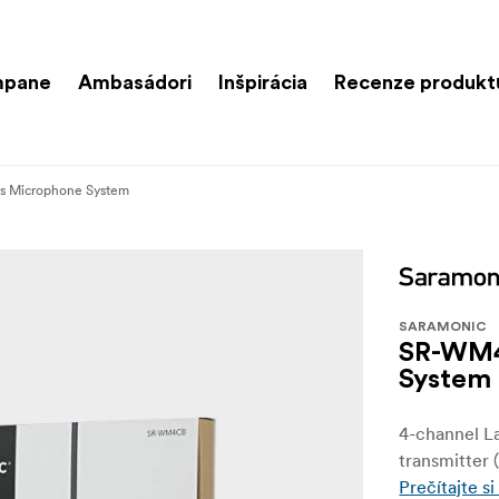
mpane
Ambasádori
Inšpirácia
Recenze produkt
 Microphone System
SARAMONIC
SR-WM4
System
4-channel L
transmitter 
Prečítajte si