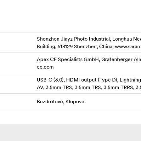
or best reception
o camera
output
Shenzhen Jiayz Photo Industrial, Longhua New
Building, 518129 Shenzhen, China, www.sara
Apex CE Specialists GmbH, Grafenberger All
ce.com
USB-C (3.0), HDMI output (Type D), Lightnin
AV, 3.5mm TRS, 3.5mm TRS, 3.5mm TRRS, 3.5
Bezdrôtové, Klopové