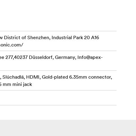
 District of Shenzhen, Industrial Park 20 A16
monic.com/
ee 277,40237 Düsseldorf, Germany,
Info@apex-
g, Slúchadlá, HDMI, Gold-plated 6.35mm connector,
 mm mini jack