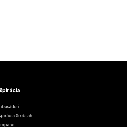
špirácia
basádori
špirácia & obsah
ampane