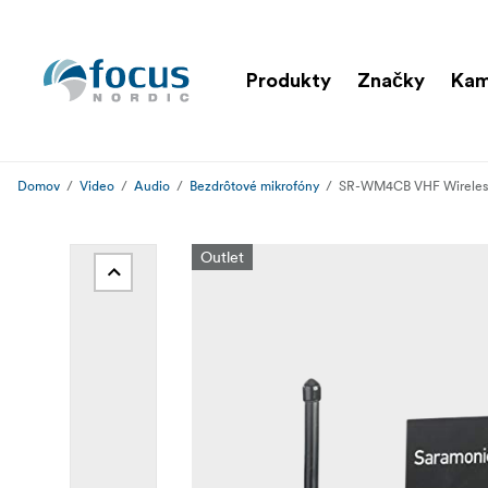
Produkty
Značky
Ka
Domov
Video
Audio
Bezdrôtové mikrofóny
SR-WM4CB VHF Wireless
Outlet