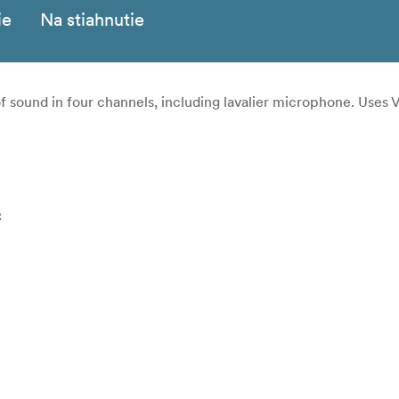
ie
Na stiahnutie
of sound in four channels, including lavalier microphone. Uses
C
 interference