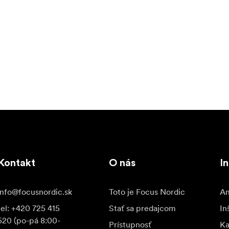
Kontakt
O nás
In
info@focusnordic.sk
Toto je Focus Nordic
Am
tel: +420 725 415
Stať sa predajcom
In
520 (po-pá 8:00-
Prístupnosť
K