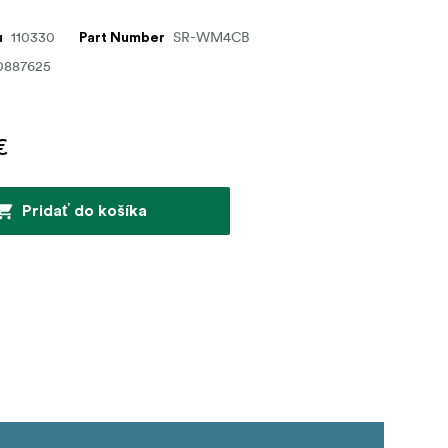
110330
SR-WM4CB
u
Part Number
0887625
€
Pridať do košíka