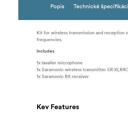
Popis
Technické špecifikác
Kit for wireless transmission and reception 
frequencies.
Includes
1x lavalier microphone
1x Saramonic wireless transmitter SR-XLR4
1x Saramonic RX receiver
Key Features
Four switchable frequencies free from