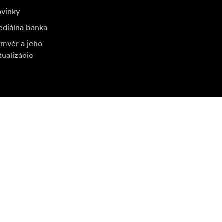
vinky
diálna banka
rmvér a jeho
tualizácie
štívte ďalší miestny trh