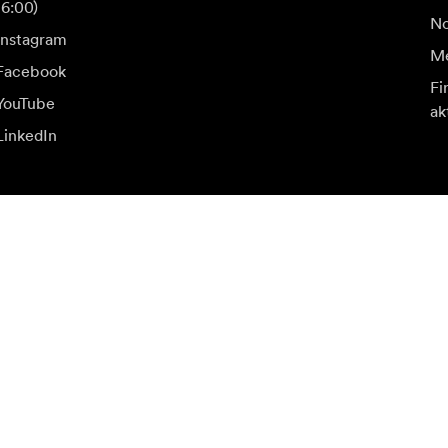
16:00)
No
Instagram
Me
Facebook
Fi
YouTube
ak
LinkedIn
u a špeciálne ponuky.
Nav
Prihlásiť sa