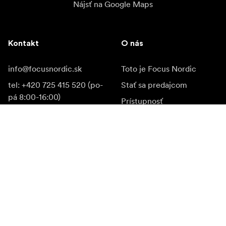
Nájsť na Google Maps
Kontakt
O nás
info@focusnordic.sk
Toto je Focus Nordic
tel: +420 725 415 520 (po-
Stať sa predajcom
pá 8:00-16:00)
Prístupnosť
Instagram
Facebook
YouTube
LinkedIn
Inšpirácia
Ambasádori