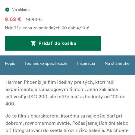
Na sklade
9,68 €
14,90 €
Najnižšia cena za posledných 30 dní
:
14,90 €
Pridať do košíka
Popis
Technické špecifikácie
Inšpirácia
Na stiahnutie
Harman Phoenix je film ideálny pre tých, ktorí radi
experimentujú s analógovým filmom. Jeho základná
citlivosť je ISO 200, ale môže mať aj hodnoty od 100 do
400.
Je to film s charakterom, ktorému sa najlepšie darí pri
dobrom, rovnomernom svetle. Počas jasnejších dní alebo
pri fotografovaní do svetla hrozí riziko halenia. Ak chcete