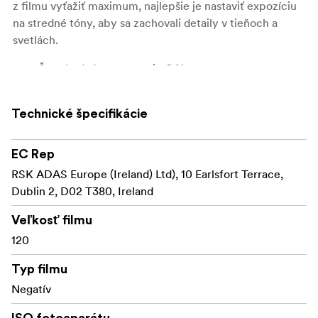
z filmu vyťažiť maximum, najlepšie je nastaviť expozíciu
na stredné tóny, aby sa zachovali detaily v tieňoch a
svetlách.
Štandardné spracovanie C41
Silné viditeľné zrno
Technické špecifikácie
Výrazné farby
Výrazná zelená, dobrá červená a živá modrá
EC Rep
RSK ADAS Europe (Ireland) Ltd), 10 Earlsfort Terrace,
Možnosť halácie
Dublin 2, D02 T380, Ireland
Niektoré anomálie náteru
Veľkosť filmu
Film 120
120
ISO 200
Typ filmu
Negatív
O spoločnosti Harman Phoenix
ISO fotoaparátu