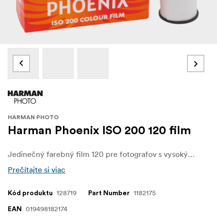
HARMAN PHOTO
Harman Phoenix ISO 200 120 film
Jedinečný farebný film 120 pre fotografov s vysokým kontrastom, výrazným viditeľným zrnom a výraznými, živými farbami.
Prečítajte si viac
128719
1182175
Kód produktu
Part Number
019498182174
EAN