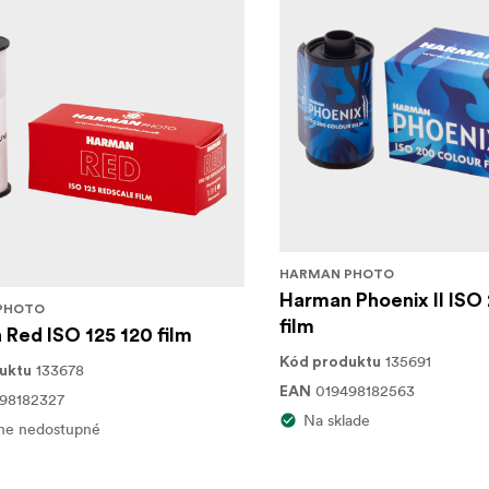
HARMAN PHOTO
Harman Phoenix II ISO
PHOTO
film
Red ISO 125 120 film
135691
Kód produktu
133678
uktu
019498182563
EAN
98182327
Na sklade
ne nedostupné