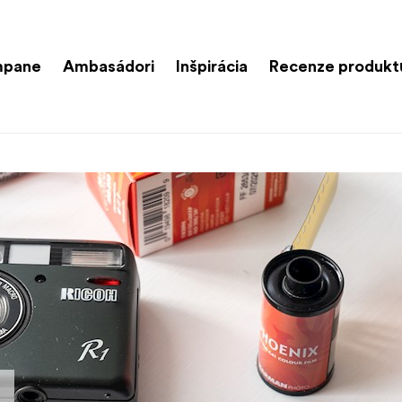
mpane
Ambasádori
Inšpirácia
Recenze produkt