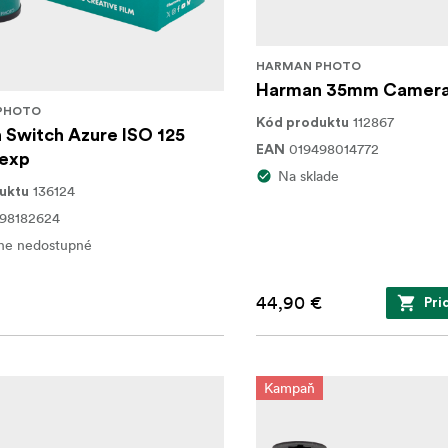
HARMAN PHOTO
Harman 35mm Camera 
PHOTO
112867
Kód produktu
 Switch Azure ISO 125
019498014772
EAN
 exp
Na sklade
136124
uktu
98182624
ne nedostupné
44,90 €
Pri
Kampaň