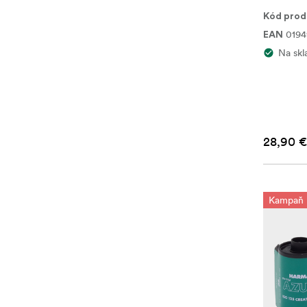
Kód prod
0194
EAN
Na skl
28,90 €
Kampaň