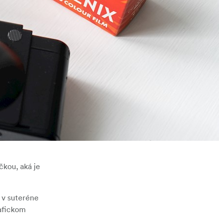
kou, aká je
 v suteréne
rafickom