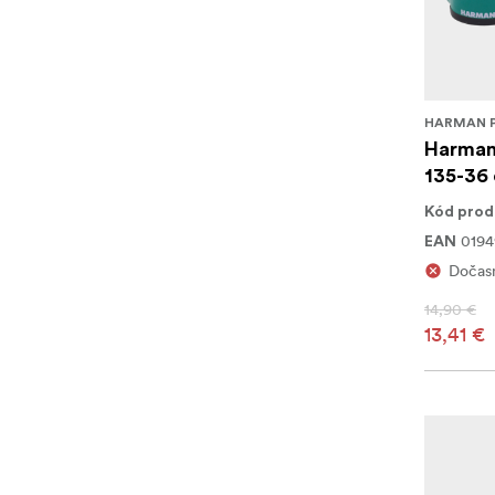
HARMAN 
Harman
135-36
Kód prod
0194
EAN
Dočas
14,90 €
13,41 €