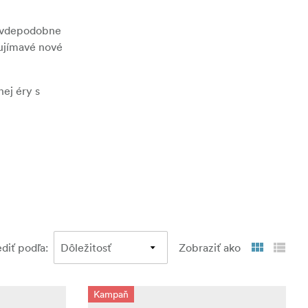
ravdepodobne
aujímavé nové
nej éry s
ediť podľa
:
Zobraziť ako
Kampaň