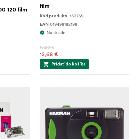
film
0 120 film
133759
Kód produktu
019498182198
EAN
Na sklade
16,90 €
12,68 €
Pridať do košíka