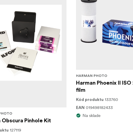
HARMAN PHOTO
Harman Phoenix II ISO
film
133760
Kód produktu
019498182433
EAN
PHOTO
Na sklade
Obscura Pinhole Kit
127119
uktu