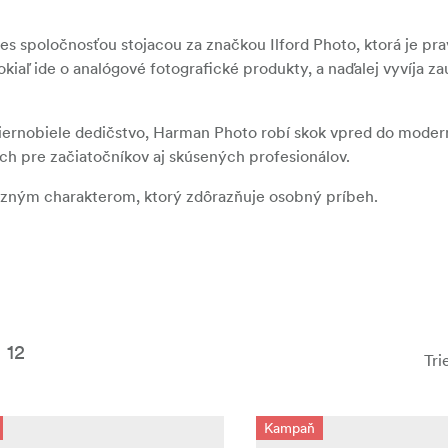
es spoločnosťou stojacou za značkou Ilford Photo, ktorá je p
okiaľ ide o analógové fotografické produkty, a naďalej vyvíja z
 čiernobiele dedičstvo, Harman Photo robí skok vpred do moder
h pre začiatočníkov aj skúsených profesionálov.
azným charakterom, ktorý zdôrazňuje osobný príbeh.
12
Tri
Kampaň