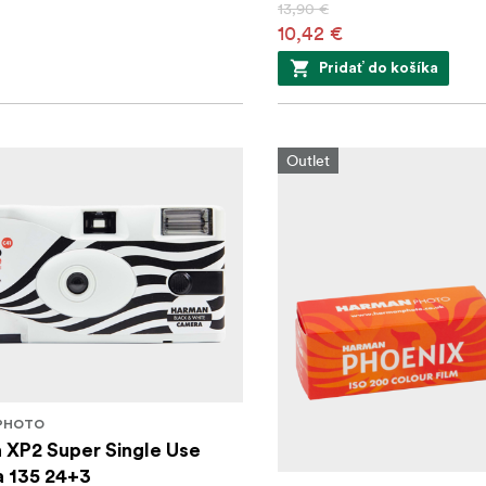
13,90 €
10,42 €
Pridať do košíka
Outlet
PHOTO
 XP2 Super Single Use
 135 24+3