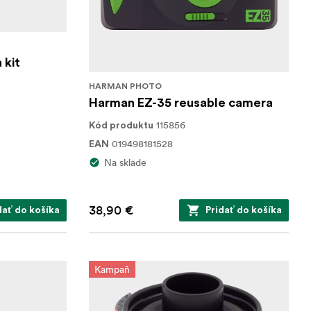
kit
HARMAN PHOTO
Harman EZ-35 reusable camera
115856
Kód produktu
019498181528
EAN
Na sklade
38,90 €
dať do košíka
Pridať do košíka
Kampaň