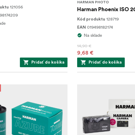
HARMAN PHOTO
121056
uktu
Harman Phoenix ISO 20
98174209
128719
Kód produktu
ade
019498182174
EAN
Na sklade
14,90 €
9,68 €
Pridať do košíka
Pridať do košíka