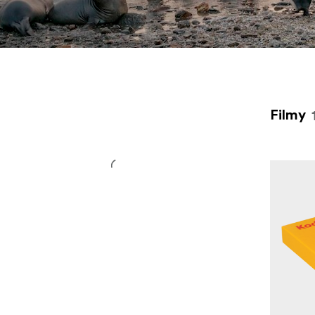
širokou řadu analogových filmů, jak černobílých, tak barevn
společnosti Kodak Alaris a černobílých filmů od společnosti 
Photo. Filmy jsou k dostání v různých formátech od 135 mm
a 120 mm po listy 10,2 × 12,7 cm pro velkoformátové fotoapa
Filmy