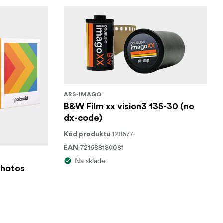
ARS-IMAGO
B&W Film xx vision3 135-30 (no
dx-code)
128677
Kód produktu
721688180081
EAN
Na sklade
photos