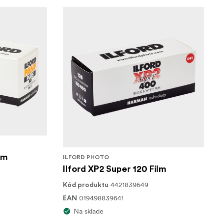
lm
ILFORD PHOTO
Ilford XP2 Super 120 Film
4421839649
Kód produktu
019498839641
EAN
Na sklade