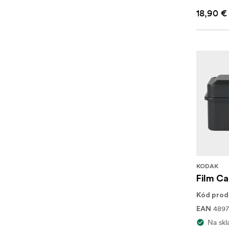
18,90 €
KODAK
Film Ca
Kód prod
4897
EAN
Na skl