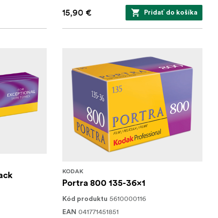
15,90 €
Pridať do košíka
KODAK
pack
Portra 800 135-36x1
5610000116
Kód produktu
041771451851
EAN