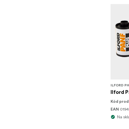
ILFORD P
Ilford 
Kód prod
0194
EAN
Na skl