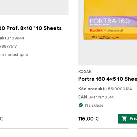
00 Prof. 8x10" 10 Sheets
109844
uktu
78877517
ne nedostupné
KODAK
Portra 160 4x5 10 She
5610000124
Kód produktu
041771710514
EAN
Na sklade
 €
116,00 €
Pri