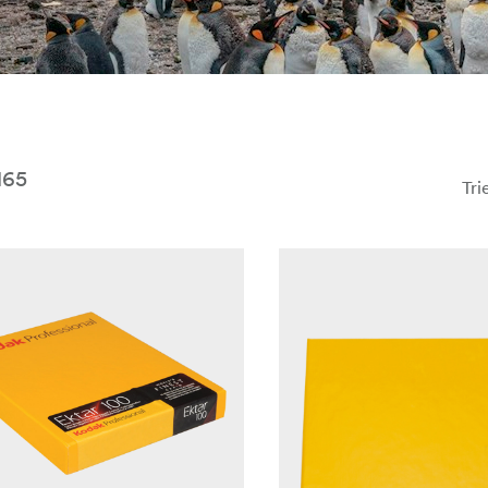
ých, od
Ilford
ráty.
165
Tri