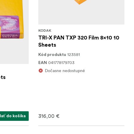
KODAK
TRI-X PAN TXP 320 Film 8x10 10
Sheets
123581
Kód produktu
041778179703
EAN
Dočasne nedostupné
ets
316,00 €
dať do košíka