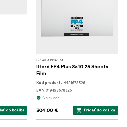
m
ILFORD PHOTO
Ilford FP4 Plus 8x10 25 Sheets
Film
4421678325
Kód produktu
019498678325
EAN
Na sklade
304,00 €
dať do košíka
Pridať do košíka