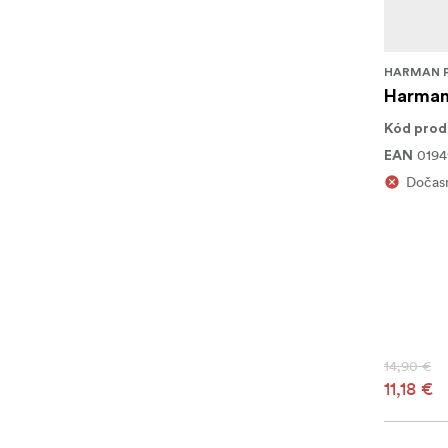
HARMAN 
Harman 
Kód prod
0194
EAN
Dočas
14,90 €
11,18 €