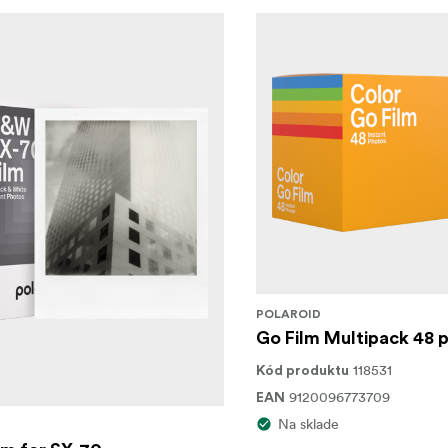
POLAROID
Go Film Multipack 48 
118531
Kód produktu
9120096773709
EAN
Na sklade
D