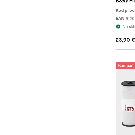
B&W Fi
Kód prod
912
EAN
Na skl
23,90 €
Kampaň