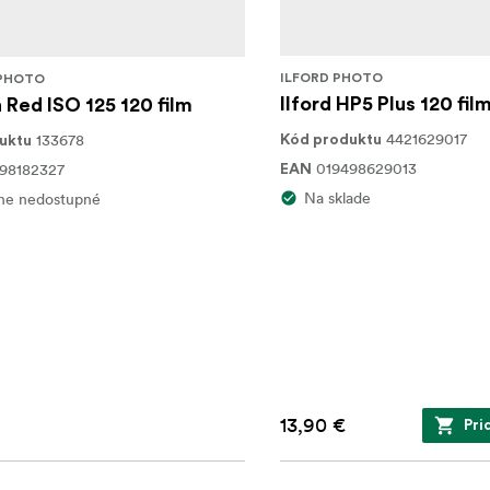
ILFORD PHOTO
PHOTO
Ilford HP5 Plus 120 fil
Red ISO 125 120 film
4421629017
133678
Kód produktu
uktu
019498629013
98182327
EAN
Na sklade
ne nedostupné
13,90 €
Pri