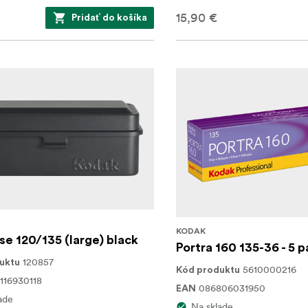
15,90 €
Pridať do košíka
KODAK
se 120/135 (large) black
Portra 160 135-36 - 5 
120857
uktu
5610000216
Kód produktu
116930118
086806031950
EAN
ade
Na sklade