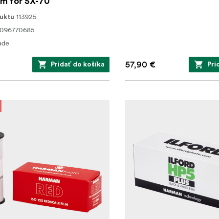
lm for SX-70
113925
uktu
0096770685
ade
57,90 €
Pridať do košíka
Pri