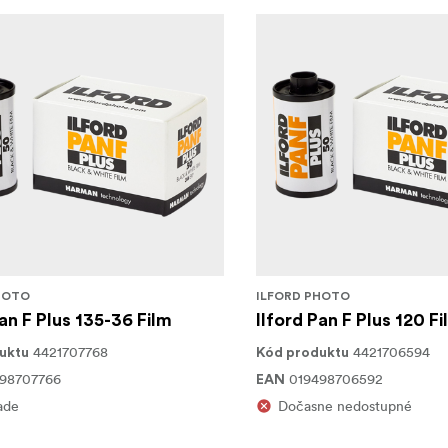
HOTO
ILFORD PHOTO
Pan F Plus 135-36 Film
Ilford Pan F Plus 120 Fi
4421707768
4421706594
uktu
Kód produktu
98707766
019498706592
EAN
ade
Dočasne nedostupné