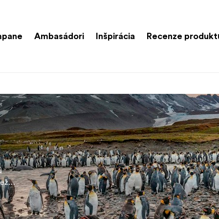
mpane
Ambasádori
Inšpirácia
Recenze produkt
ů
než
or pro
ce