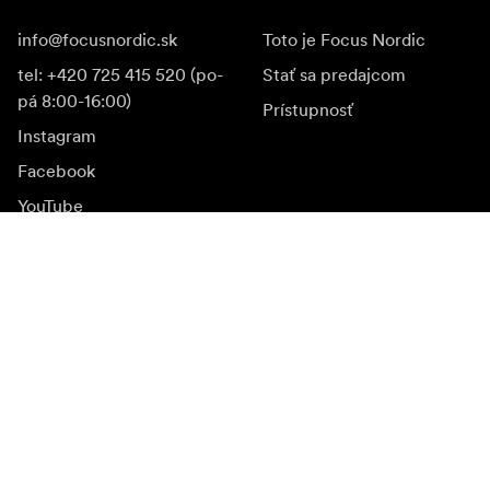
info@focusnordic.sk
Toto je Focus Nordic
tel: +420 725 415 520 (po-
Stať sa predajcom
pá 8:00-16:00)
Prístupnosť
Instagram
Facebook
YouTube
LinkedIn
Inšpirácia
Ambasádori
Inšpirácia & obsah
Kampane
Novinky