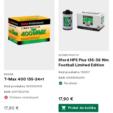
ILFORD PHOTO
Ilford HP5 Plus 135-36 film
Football Limited Edition
136837
Kód produktu
KODAK
019498182815
EAN
T-Max 400 135-24x1
Na sklade
5610000419
Kód produktu
041778521113
EAN
Dočasne nedostupné
17,90 €
17,90 €
Pridať do košíka