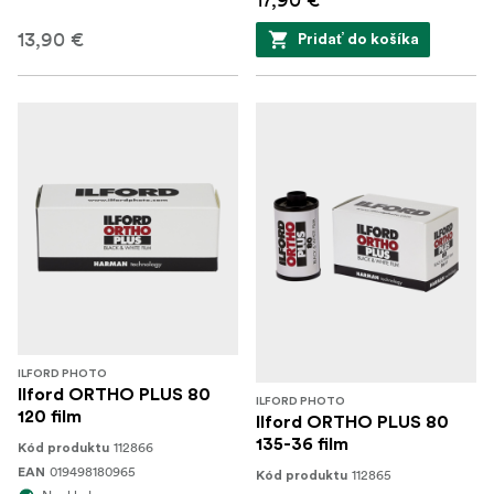
13,90 €
Pridať do košíka
ILFORD PHOTO
Ilford ORTHO PLUS 80
ILFORD PHOTO
120 film
Ilford ORTHO PLUS 80
135-36 film
112866
Kód produktu
019498180965
EAN
112865
Kód produktu