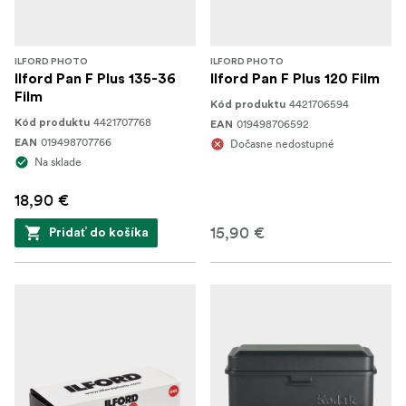
ILFORD PHOTO
ILFORD PHOTO
Ilford Pan F Plus 135-36
Ilford Pan F Plus 120 Film
Film
4421706594
Kód produktu
4421707768
Kód produktu
019498706592
EAN
019498707766
EAN
Dočasne nedostupné
Na sklade
18,90 €
15,90 €
Pridať do košíka