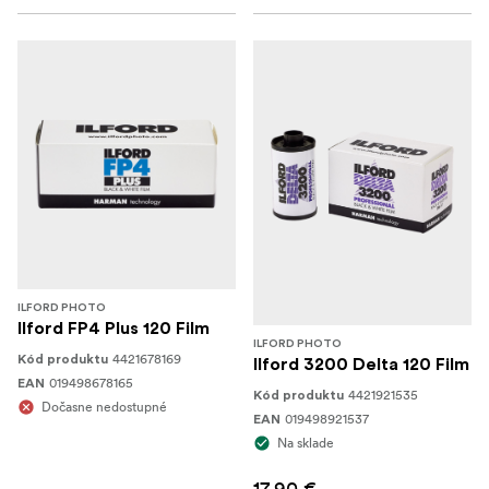
ILFORD PHOTO
Ilford FP4 Plus 120 Film
ILFORD PHOTO
4421678169
Kód produktu
Ilford 3200 Delta 120 Film
019498678165
EAN
4421921535
Kód produktu
Dočasne nedostupné
019498921537
EAN
Na sklade
17,90 €