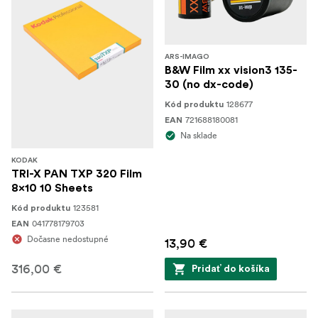
ARS-IMAGO
B&W Film xx vision3 135-
30 (no dx-code)
128677
Kód produktu
721688180081
EAN
Na sklade
KODAK
TRI-X PAN TXP 320 Film
8x10 10 Sheets
123581
Kód produktu
041778179703
EAN
Dočasne nedostupné
13,90 €
316,00 €
Pridať do košíka