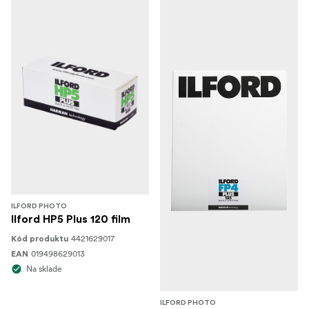
ILFORD PHOTO
Ilford HP5 Plus 120 film
4421629017
Kód produktu
019498629013
EAN
Na sklade
ILFORD PHOTO