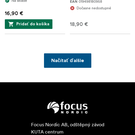
Na sklade
019498180958
EAN
Dočasne nedostupné
16,90 €
18,90 €
Pridať do košíka
Načítať ďalšie
Focus Nordic AB, odštěpný závod

KUTA centrum
