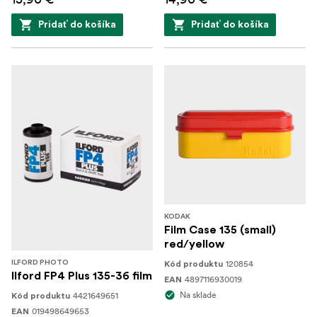
Pridať do košíka
Pridať do košíka
KODAK
Film Case 135 (small)
red/yellow
120854
ILFORD PHOTO
Kód produktu
Ilford FP4 Plus 135-36 film
4897116930019
EAN
Na sklade
4421649651
Kód produktu
019498649653
EAN