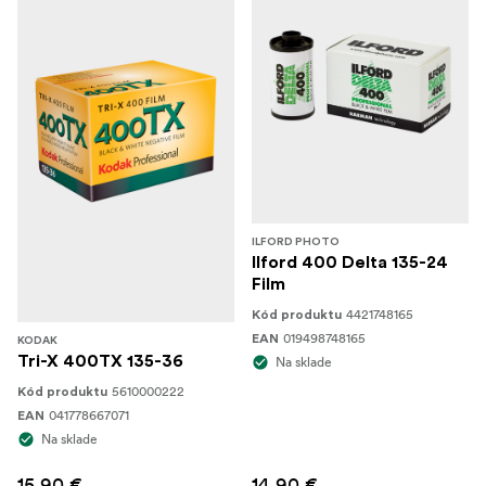
ILFORD PHOTO
Ilford 400 Delta 135-24
Film
4421748165
Kód produktu
019498748165
EAN
KODAK
Tri-X 400TX 135-36
Na sklade
5610000222
Kód produktu
041778667071
EAN
Na sklade
15,90 €
14,90 €