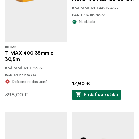
4421574577
Kód produktu
019498574573
EAN
Na sklade
KODAK
T-MAX 400 35mm x
30,5m
123557
Kód produktu
041771587710
EAN
Dočasne nedostupné
17,90 €
398,00 €
Pridať do košíka