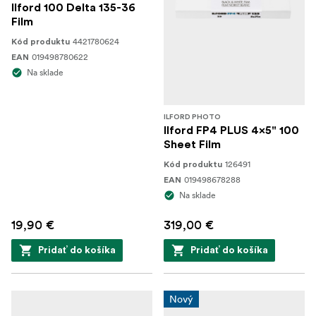
Ilford 100 Delta 135-36
Film
4421780624
Kód produktu
019498780622
EAN
Na sklade
ILFORD PHOTO
Ilford FP4 PLUS 4x5" 100
Sheet Film
126491
Kód produktu
019498678288
EAN
Na sklade
19,90 €
319,00 €
Pridať do košíka
Pridať do košíka
Nový