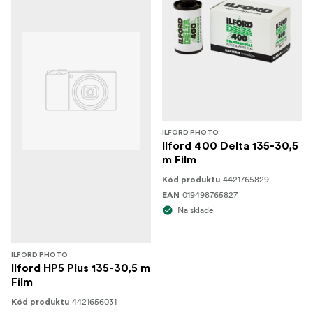
ILFORD PHOTO
Ilford 400 Delta 135-30,5
m Film
4421765829
Kód produktu
019498765827
EAN
Na sklade
ILFORD PHOTO
Ilford HP5 Plus 135-30,5 m
Film
4421656031
Kód produktu