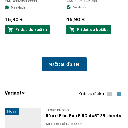
4897116930118
4897116930088
EAN
EAN
Na sklade
Na sklade
46,90 €
46,90 €
Pridať do košíka
Pridať do košíka
Načítať ďalšie
Varianty
Zobraziť ako
Nový
ILFORD PHOTO
Ilford Film Pan F 50 4x5" 25 sheets
136839
Kód produktu