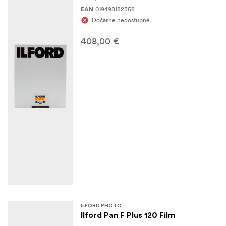
019498182358
EAN
Dočasne nedostupné
408,00 €
ILFORD PHOTO
Ilford Pan F Plus 120 Film