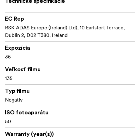
Technické špecifikácie
EC Rep
RSK ADAS Europe (Ireland) Ltd), 10 Earlsfort Terrace,
Dublin 2, D02 T380, Ireland
Expozícia
36
Veľkosť filmu
135
Typ filmu
Negatív
ISO fotoaparátu
50
Warranty (year(s))