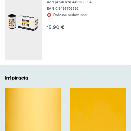
4421706594
Kód produktu
019498706592
EAN
Dočasne nedostupné
15,90 €
Inšpirácia