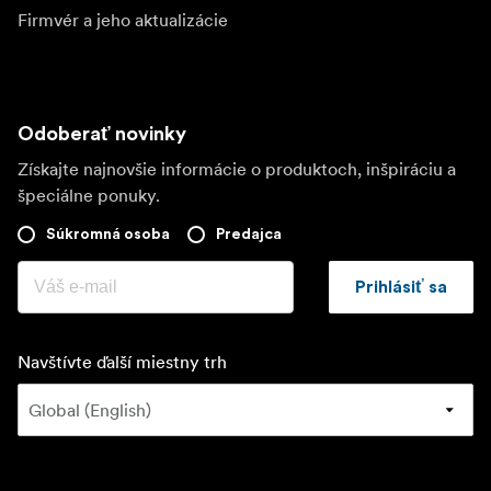
Firmvér a jeho aktualizácie
Odoberať novinky
Získajte najnovšie informácie o produktoch, inšpiráciu a
špeciálne ponuky.
Súkromná osoba
Predajca
Prihlásiť sa
Navštívte ďalší miestny trh