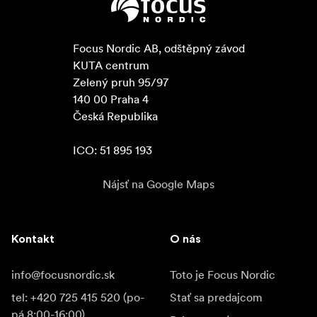
Focus Nordic AB, odštěpný závod

KUTA centrum

Zelený pruh 95/97

140 00 Praha 4

Česká Republika

ICO: 51 895 193
Nájsť na Google Maps
Kontakt
O nás
info@focusnordic.sk
Toto je Focus Nordic
tel: +420 725 415 520 (po-
Stať sa predajcom
pá 8:00-16:00)