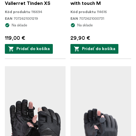
Vallerret Tinden XS
with touch M
116694
114616
Kód produktu
Kód produktu
7072621001219
7072621000731
EAN
EAN
Na sklade
Na sklade
119,00 €
29,90 €
Pridať do košíka
Pridať do košíka