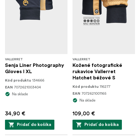
VALLERRET
VALLERRET
Senja Liner Photography
Kožené fotografické
Gloves I XL
rukavice Vallerret
Hatchet béžové S
134666
Kód produktu
116277
7072621003404
Kód produktu
EAN
7072621001165
Na sklade
EAN
Na sklade
34,90 €
109,00 €
Pridať do košíka
Pridať do košíka