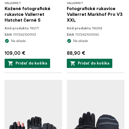
VALLERRET
VALLERRET
Kožené fotografické
Fotografické rukavice
rukavice Vallerret
Vallerret Markhof Pro V3
Hatchet černé S
XXL
116271
116268
Kód produktu
Kód produktu
7072621001103
7072621001042
EAN
EAN
Na sklade
Na sklade
109,00 €
88,90 €
Pridať do košíka
Pridať do košíka