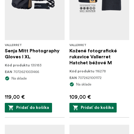
VALLERRET
VALLERRET
Senja Mitt Photography
Kožené fotografické
Gloves I XL
rukavice Vallerret
Hatchet béžové M
135183
Kód produktu
116278
7072621003466
Kód produktu
EAN
7072621001172
Na sklade
EAN
Na sklade
119,00 €
109,00 €
Pridať do košíka
Pridať do košíka