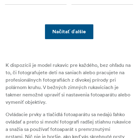
Načítať ďalšie
K dispozícii je model rukavíc pre každého, bez ohľadu na
to, či fotografujete deti na saniach alebo pracujete na
profesionálnych fotografiách z divokej prírody pri
polárnom kruhu. V bežných zimných rukaviciach je
takmer nemožné upraviť si nastavenia fotoaparátu alebo
vymeniť objektívy.
Ovládacie prvky a tlačidlá fotoaparátu sa nedajú ľahko
ovládať a preto si mnohí fotografi radšej stiahnu rukavice
a snažia sa používať fotoaparát s premrznutými
prstami. Nič nie je horšie, ako keď vás skrehnuté prsty