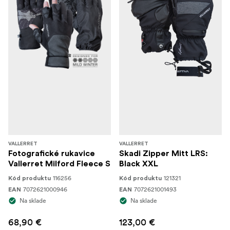
VALLERRET
VALLERRET
Fotografické rukavice
Skadi Zipper Mitt LRS:
Vallerret Milford Fleece S
Black XXL
116256
121321
Kód produktu
Kód produktu
7072621000946
7072621001493
EAN
EAN
Na sklade
Na sklade
68,90 €
123,00 €