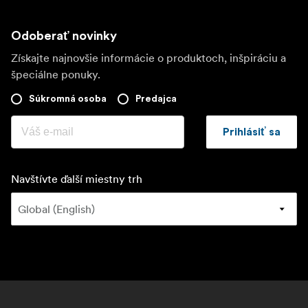
Odoberať novinky
Získajte najnovšie informácie o produktoch, inšpiráciu a
špeciálne ponuky.
Súkromná osoba
Predajca
Prihlásiť sa
Navštívte ďalší miestny trh