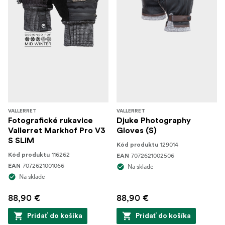
VALLERRET
VALLERRET
Fotografické rukavice
Djuke Photography
Vallerret Markhof Pro V3
Gloves (S)
S SLIM
129014
Kód produktu
116262
Kód produktu
7072621002506
EAN
7072621001066
EAN
Na sklade
Na sklade
88,90 €
88,90 €
Pridať do košíka
Pridať do košíka