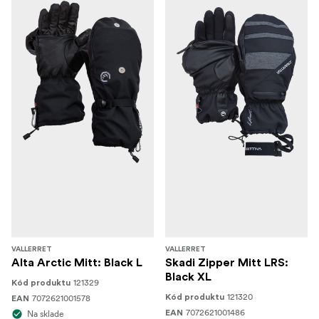
VALLERRET
VALLERRET
Alta Arctic Mitt: Black L
Skadi Zipper Mitt LRS:
Black XL
121329
Kód produktu
121320
7072621001578
Kód produktu
EAN
7072621001486
Na sklade
EAN