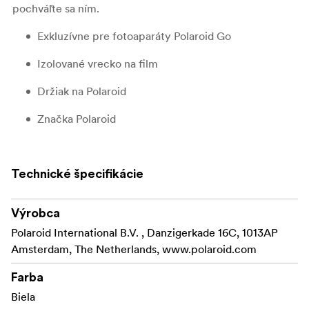
pochváľte sa ním.
Exkluzívne pre fotoaparáty Polaroid Go
Izolované vrecko na film
Držiak na Polaroid
Značka Polaroid
Konštrukcia Ripstop
Mäkká vnútorná časť z mikrovlákna
Technické špecifikácie
Preklápacie veko s klipovým zapínaním
Výrobca
Nastaviteľný ramenný popruh
Polaroid International B.V. , Danzigerkade 16C, 1013AP
Amsterdam, The Netherlands, www.polaroid.com
Vhodné iba pre fotoaparáty Polaroid Go
Farba
Rozmery: dĺžka 155 mm x výška 180 mm x hĺbka 110
Biela
mm