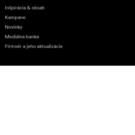
Inšpirácia & obsah
Kampane
Novinky
Mediálna banka
Firmvér a jeho aktualizácie
Odoberať novinky
Získajte najnovšie informácie o produktoch, inšpiráciu a
špeciálne ponuky.
Súkromná osoba
Predajca
Prihlásiť sa