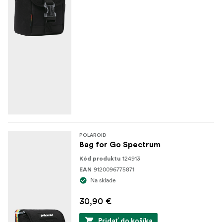
POLAROID
Bag for Go Spectrum
124913
Kód produktu
9120096775871
EAN
Na sklade
30,90 €
Pridať do košíka