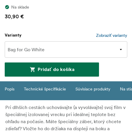
Na sklade
30,90 €
Zobraziť varianty
Varianty
Pridať do košíka
Popis
Technické špecifikácie
Súvisiace produkty
Na sti
Pri dlhších cestách uchovávajte (a vyvolávajte) svoj film v
špeciálnej izolovanej vrecku pri ideálnej teplote bez
ohľadu na počasie. Máte špeciálny záber, ktorý chcete
zdieľať? Vložte ho do držiaka na displeji na boku a