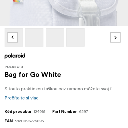
POLAROID
Bag for Go White
S touto praktickou taškou cez rameno môžete svoj fotoaparát Polaroid Go pohodlne nosiť so sebou kamkoľvek.
Prečítajte si viac
124915
6297
Kód produktu
Part Number
9120096775895
EAN