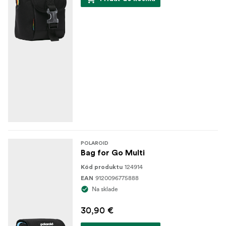
POLAROID
Bag for Go Multi
124914
Kód produktu
9120096775888
EAN
Na sklade
30,90 €