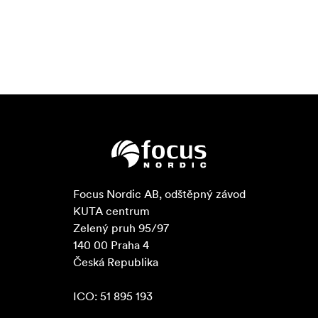
Focus Nordic AB, odštěpný závod

KUTA centrum

Zelený pruh 95/97

140 00 Praha 4

Česká Republika

ICO: 51 895 193