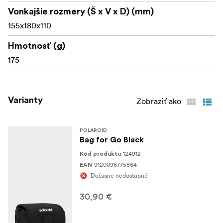
Vonkajšie rozmery (Š x V x D) (mm)
Biela farba
155x180x110
Hmotnosť (g)
175
Varianty
Zobraziť ako
POLAROID
Bag for Go Black
124912
Kód produktu
9120096775864
EAN
Dočasne nedostupné
30,90 €