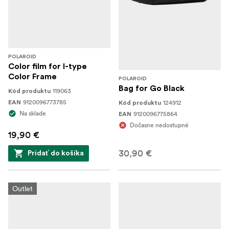
POLAROID
Color film for I-type
Color Frame
POLAROID
Bag for Go Black
119063
Kód produktu
9120096773785
124912
EAN
Kód produktu
Na sklade
9120096775864
EAN
Dočasne nedostupné
19,90 €
30,90 €
Pridať do košíka
Outlet