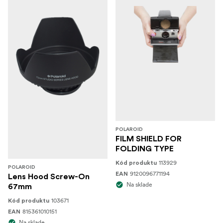
POLAROID
FILM SHIELD FOR
FOLDING TYPE
113929
Kód produktu
POLAROID
9120096771194
EAN
Lens Hood Screw-On
Na sklade
67mm
103671
Kód produktu
815361010151
EAN
Na sklade