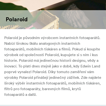
Polaroid
Polaroid je původním výrobcem instantních fotoaparátů.
Nabízí širokou škálu analogových instantních
fotoaparátů, mobilních tiskáren a filmů. Pokud si koupíte
výrobek od společnosti Polaroid, kupujete si s ním i kus
historie. Polaroid má jedinečnou historii designu, vědy a
inovací. To platí dnes stejně jako v době, kdy Edwin Land
poprvé vynalezl Polaroid. Díky tomuto zaměření vám
výrobky Polaroid přinášejí jedinečný zážitek. Zde najdete
široký výběr instantních fotoaparátů, mobilních tiskáren,
filtrů pro fotoaparáty, barevných filmů, krytů
fotoaparátů a další.