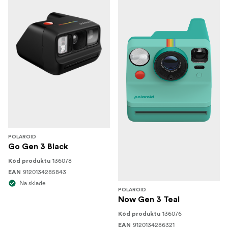
POLAROID
Go Gen 3 Black
136078
Kód produktu
9120134285843
EAN
Na sklade
POLAROID
Now Gen 3 Teal
136076
Kód produktu
9120134286321
EAN