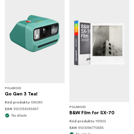
POLAROID
Go Gen 3 Teal
136080
Kód produktu
POLAROID
9120134285867
EAN
B&W Film for SX-70
Na sklade
113925
Kód produktu
9120096770685
EAN