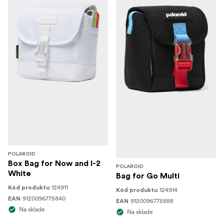
POLAROID
Box Bag for Now and I-2
POLAROID
White
Bag for Go Multi
124911
Kód produktu
124914
Kód produktu
9120096775840
EAN
9120096775888
EAN
Na sklade
Na sklade