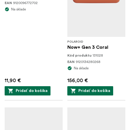
9120096772702
EAN
Na sklade
POLAROID
Now+ Gen 3 Coral
131028
Kód produktu
9120134280268
EAN
Na sklade
11,90 €
156,00 €
Pridať do košíka
Pridať do košíka