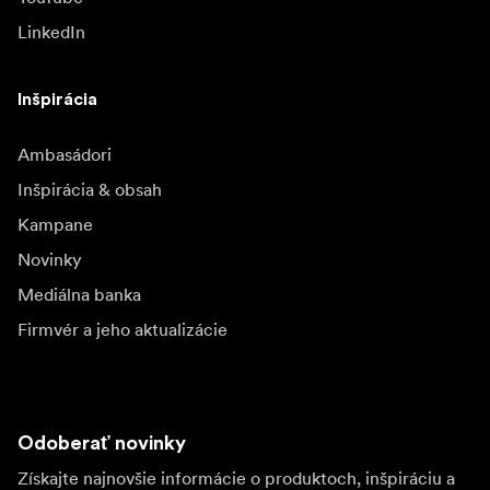
LinkedIn
Inšpirácia
Ambasádori
Inšpirácia & obsah
Kampane
Novinky
Mediálna banka
Firmvér a jeho aktualizácie
Odoberať novinky
Získajte najnovšie informácie o produktoch, inšpiráciu a