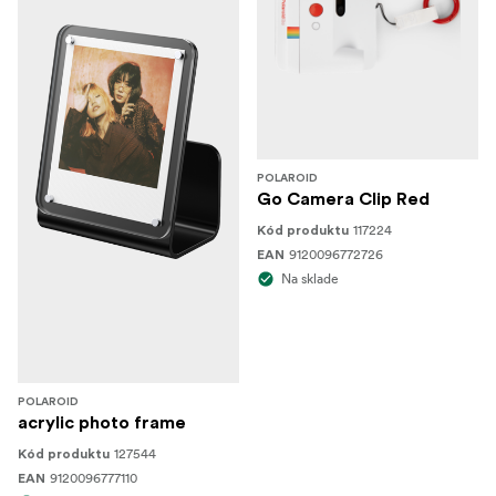
POLAROID
Go Camera Clip Red
117224
Kód produktu
9120096772726
EAN
Na sklade
POLAROID
acrylic photo frame
127544
Kód produktu
9120096777110
EAN