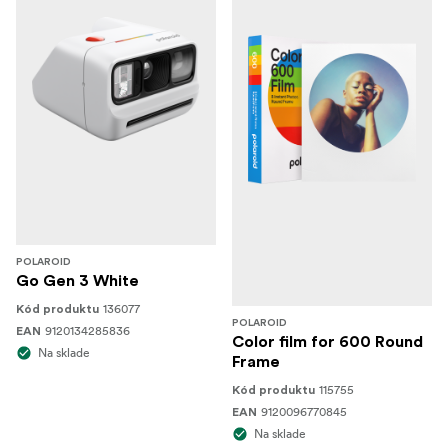
POLAROID
Go Gen 3 White
136077
Kód produktu
POLAROID
9120134285836
EAN
Color film for 600 Round
Na sklade
Frame
115755
Kód produktu
9120096770845
EAN
Na sklade