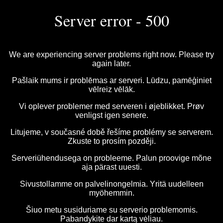
Server error - 500
We are experiencing server problems right now. Please try
again later.
Pašlaik mums ir problēmas ar serveri. Lūdzu, pamēģiniet
vēlreiz vēlāk.
Vi oplever problemer med serveren i øjeblikket. Prøv
venligst igen senere.
Litujeme, v současné době řešíme problémy se serverem.
Zkuste to prosím později.
Serveriühendusega on probleeme. Palun proovige mõne
aja pärast uuesti.
Sivustollamme on palvelinongelmia. Yritä uudelleen
myöhemmin.
Šiuo metu susiduriame su serverio problemomis.
Pabandykite dar kartą vėliau.