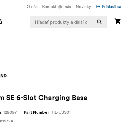
O nás
Kontaktujte nás
Novinky
Prihlásiť sa
ů
m SE 6-Slot Charging Base
129097
HL-CBS01
u
Part Number
115724