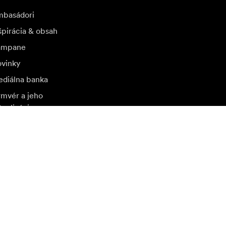
basádori
špirácia & obsah
ampane
vinky
diálna banka
rmvér a jeho
tualizácie
štívte ďalší miestny trh