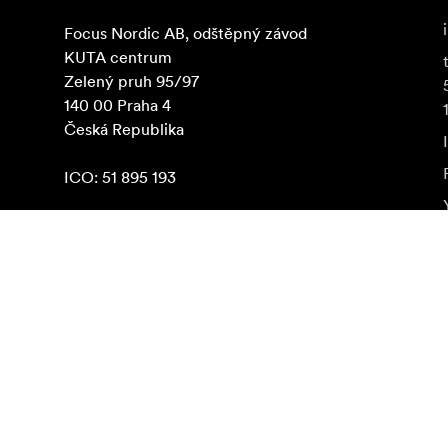
Focus Nordic AB, odštěpný závod

KUTA centrum

Zelený pruh 95/97

140 00 Praha 4

Česká Republika

ICO: 51 895 193
Nájsť na Google Maps
Odoberať novinky
Získajte najnovšie informácie o produktoch, inšpiráci
Súkromná osoba
Predajca