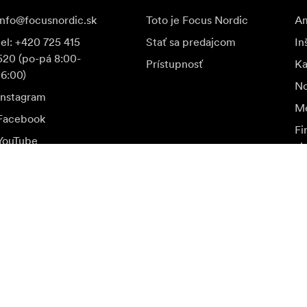
info@focusnordic.sk
Toto je Focus Nordic
Am
tel: +420 725 415
Stať sa predajcom
In
520 (po-pá 8:00-
Prístupnosť
K
16:00)
No
Instagram
Me
Facebook
Fi
YouTube
ak
LinkedIn
u a špeciálne ponuky.
Nav