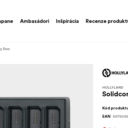
mpane
Ambasádori
Inšpirácia
Recenze produkt
ng Base
HOLLYLAND
Solidco
Kód produkt
6976068
EAN