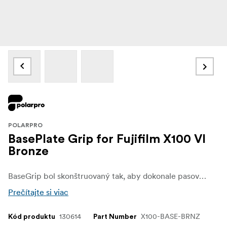
POLARPRO
BasePlate Grip for Fujifilm X100 VI
Bronze
BaseGrip bol skonštruovaný tak, aby dokonale pasoval na váš fotoaparát X100VI, čím sa vytvorila zostava pre niekoho, kto je vždy na cestách, a zároveň neznižoval hodnotu tvarového faktora fotoaparátu Fujifilm.
Prečítajte si viac
130614
X100-BASE-BRNZ
Kód produktu
Part Number