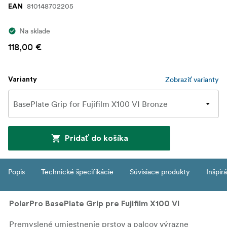
810148702205
EAN
Na sklade
118,00 €
Zobraziť varianty
Varianty
Pridať do košíka
Popis
Technické špecifikácie
Súvisiace produkty
Inšpir
PolarPro BasePlate Grip pre Fujifilm X100 VI
Premyslené umiestnenie prstov a palcov výrazne