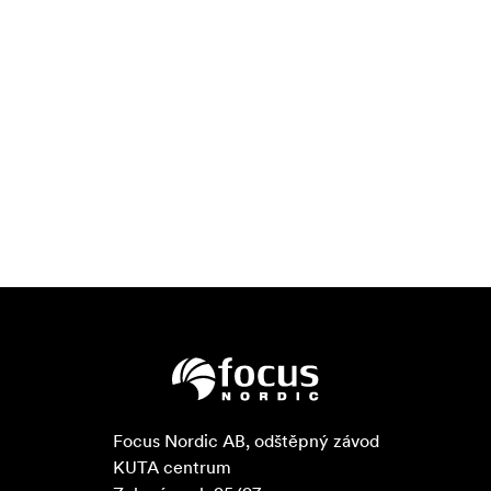
Focus Nordic AB, odštěpný závod

KUTA centrum
