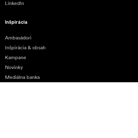
LinkedIn
Inšpirácia
Ambasádori
Inšpirácia & obsah
Kampane
Novinky
Mediálna banka
Firmvér a jeho aktualizácie
Odoberať novinky
Získajte najnovšie informácie o produktoch, inšpiráciu a
špeciálne ponuky.