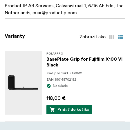
Product IP AR Services, Galvanistraat 1, 6716 AE Ede, The
Netherlands,
euar@productip.com
Varianty
Zobraziť ako
POLARPRO
BasePlate Grip for Fujifilm X100 VI
Black
130612
Kód produktu
810148702182
EAN
Na sklade
118,00 €
Pridať do košíka