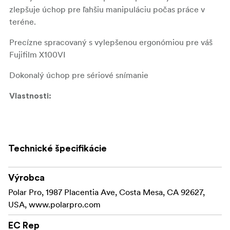
zlepšuje úchop pre ľahšiu manipuláciu počas práce v
teréne.
Precízne spracovaný s vylepšenou ergonómiou pre váš
Fujifilm X100VI
Dokonalý úchop pre sériové snímanie
Vlastnosti:
Precízne spracovaný, aby dokonale pasoval na váš
Fujifilm X100VI
Technické špecifikácie
Vylepšený komfort a ergonómia pre nepretržité
celodenné snímanie
Výrobca
Bod na upevnenie statívu na snímanie krajiny
Polar Pro, 1987 Placentia Ave, Costa Mesa, CA 92627,
USA, www.polarpro.com
Čo je v balení:
BasePlate Grip pre Fujifilm X100 VI
EC Rep