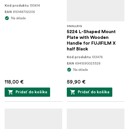
130614
Kód produktu
810148702205
EAN
Na sklade
SMALLRIG
5224 L-Shaped Mount
Plate with Wooden
Handle for FUJIFILM X
half Black
133476
Kód produktu
6941590023328
EAN
Na sklade
118,00 €
59,90 €
Pridať do košíka
Pridať do košíka