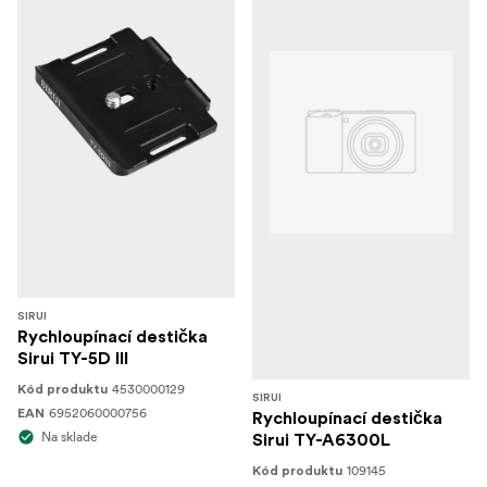
SIRUI
Rychloupínací destička
Sirui TY-5D III
4530000129
Kód produktu
SIRUI
6952060000756
EAN
Rychloupínací destička
Na sklade
Sirui TY-A6300L
109145
Kód produktu