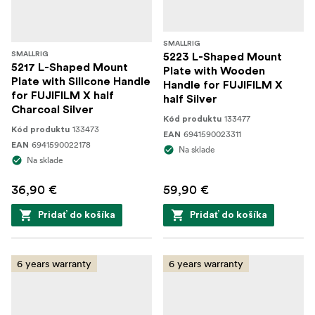
SMALLRIG
SMALLRIG
5223 L-Shaped Mount
5217 L-Shaped Mount
Plate with Wooden
Plate with Silicone Handle
Handle for FUJIFILM X
for FUJIFILM X half
half Silver
Charcoal Silver
133477
Kód produktu
133473
Kód produktu
6941590023311
EAN
6941590022178
EAN
Na sklade
Na sklade
36,90 €
59,90 €
Pridať do košíka
Pridať do košíka
6 years warranty
6 years warranty