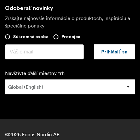
Odoberať novinky
Získajte najnovšie informácie o produktoch, inšpiráciu a
špeciálne ponuky.
Súkromná osoba
Predajca
Prihlásiť sa
Navštívte ďalší miestny trh
©
2026
Focus Nordic AB