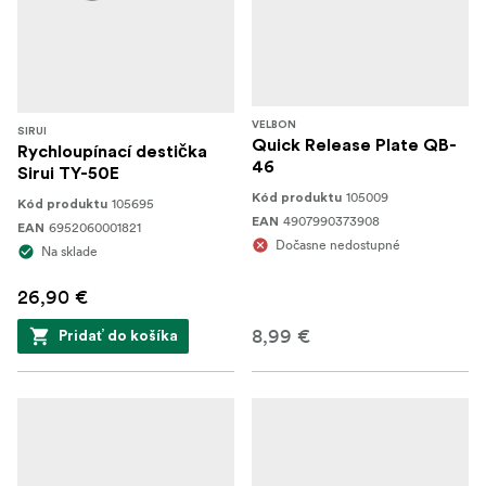
VELBON
SIRUI
Quick Release Plate QB-
Rychloupínací destička
46
Sirui TY-50E
105009
Kód produktu
105695
Kód produktu
4907990373908
EAN
6952060001821
EAN
Dočasne nedostupné
Na sklade
26,90 €
8,99 €
Pridať do košíka