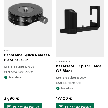
SIRUI
Panorama Quick Release
Plate KS-55P
POLARPRO
BasePlate Grip for Leica
127828
Kód produktu
Q3 Black
6952060059662
EAN
Na sklade
130607
Kód produktu
810148702045
EAN
Na sklade
37,90 €
177,00 €
Pridať do košíka
Pridať do košíka