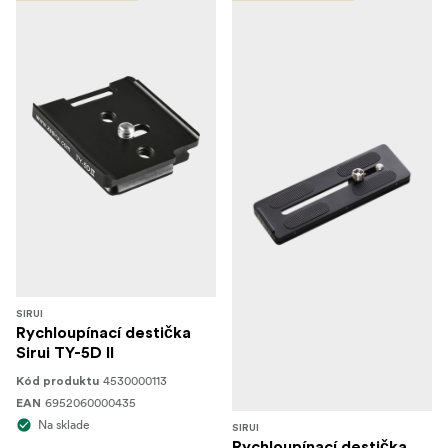
SIRUI
Rychloupínací destička
Sirui TY-5D II
4530000113
Kód produktu
6952060000435
EAN
Na sklade
SIRUI
Rychloupínací destička