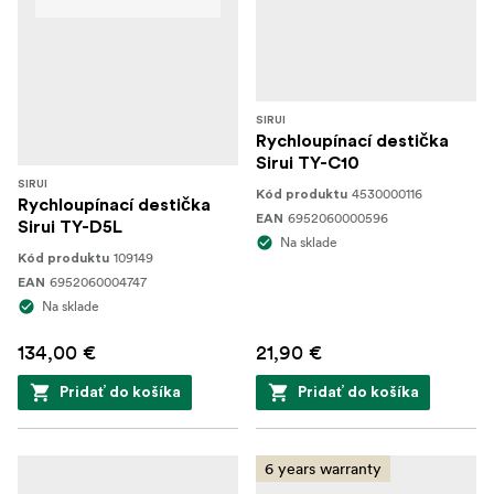
SIRUI
Rychloupínací destička
Sirui TY-C10
SIRUI
4530000116
Kód produktu
Rychloupínací destička
6952060000596
EAN
Sirui TY-D5L
Na sklade
109149
Kód produktu
6952060004747
EAN
Na sklade
134,00 €
21,90 €
Pridať do košíka
Pridať do košíka
6 years warranty