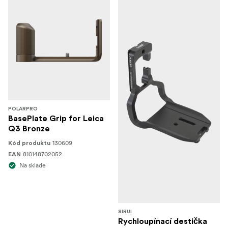
POLARPRO
BasePlate Grip for Leica
Q3 Bronze
130609
Kód produktu
810148702052
EAN
Na sklade
SIRUI
Rychloupínací destička