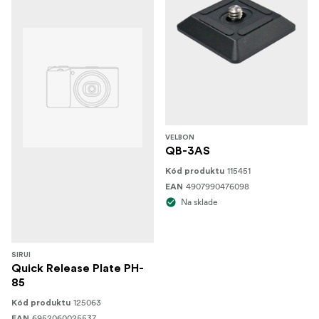
VELBON
QB-3AS
115451
Kód produktu
4907990476098
EAN
Na sklade
SIRUI
Quick Release Plate PH-
85
125063
Kód produktu
6952060025537
EAN