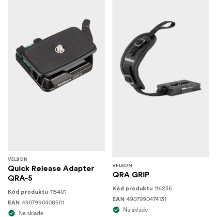
VELBON
VELBON
Quick Release Adapter
QRA GRIP
QRA-5
116236
Kód produktu
115401
Kód produktu
4907990474131
EAN
4907990408501
EAN
Na sklade
Na sklade