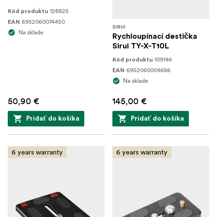
128825
Kód produktu
6952060074450
EAN
SIRUI
Na sklade
Rychloupínací destička
Sirui TY-X-T10L
109146
Kód produktu
6952060004686
EAN
Na sklade
50,90 €
145,00 €
Pridať do košíka
Pridať do košíka
6 years warranty
6 years warranty