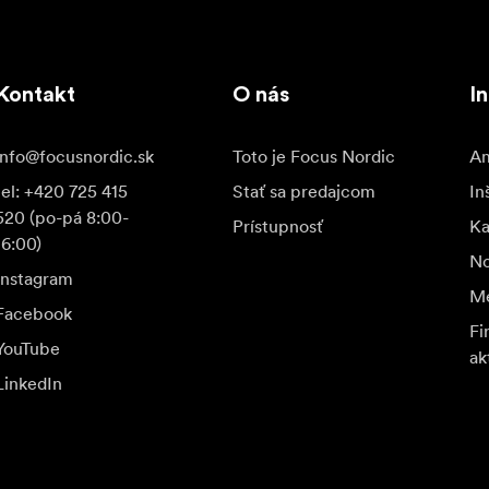
Kontakt
O nás
In
info@focusnordic.sk
Toto je Focus Nordic
Am
tel: +420 725 415
Stať sa predajcom
In
520 (po-pá 8:00-
Prístupnosť
K
16:00)
No
Instagram
Me
Facebook
Fi
YouTube
ak
LinkedIn