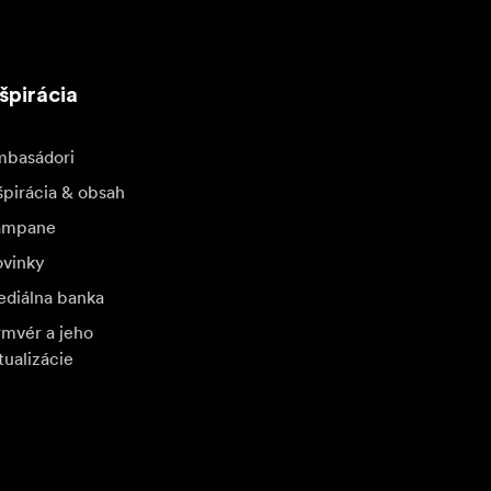
špirácia
basádori
špirácia & obsah
ampane
vinky
diálna banka
rmvér a jeho
tualizácie