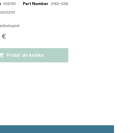
106761
2162-636
u
Part Number
5500210
edostupné
 €
Pridať do košíka