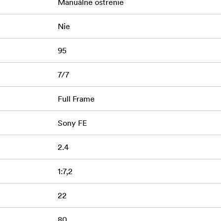
Manuálne ostrenie
Nie
95
7/7
Full Frame
Sony FE
2.4
1:7,2
22
80