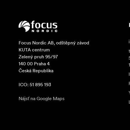
Focus Nordic AB, odštěpný závod

KUTA centrum

Zelený pruh 95/97

140 00 Praha 4

Česká Republika

ICO: 51 895 193
Nájsť na Google Maps