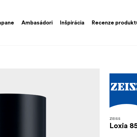
mpane
Ambasádori
Inšpirácia
Recenze produkt
ZEISS
Loxia 8