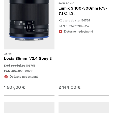
PANASONIC
Lumix S 100-500mm F/5-
7.1 O.I.S.
134765
Kód produktu
5025232982523
EAN
Dočasne nedostupné
ZEISS
Loxia 85mm f/2.4 Sony E
106761
Kód produktu
4047865500210
EAN
Dočasne nedostupné
1 507,00 €
2 144,00 €