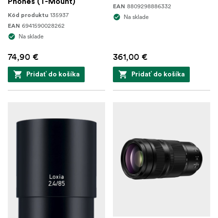
Phones (T-Mount)
8809298886332
EAN
135937
Kód produktu
Na sklade
6941590028262
EAN
Na sklade
74,90 €
361,00 €
Pridať do košíka
Pridať do košíka