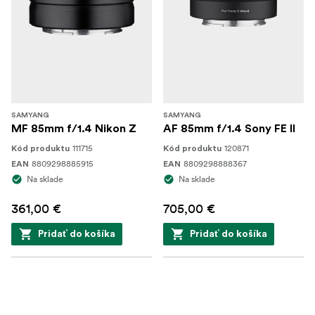
SAMYANG
SAMYANG
MF 85mm f/1.4 Nikon Z
AF 85mm f/1.4 Sony FE II
111715
120871
Kód produktu
Kód produktu
8809298885915
8809298888367
EAN
EAN
Na sklade
Na sklade
361,00 €
705,00 €
Pridať do košíka
Pridať do košíka