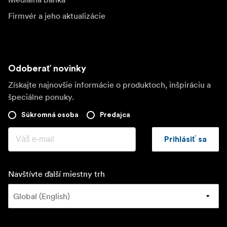
Firmvér a jeho aktualizácie
Odoberať novinky
Získajte najnovšie informácie o produktoch, inšpiráciu a
špeciálne ponuky.
Súkromná osoba
Predajca
Prihlásiť sa
Navštívte ďalší miestny trh