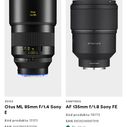
ZEISS
SAMYANG
Otus ML 85mm F/1.4 Sony
AF 135mm f/1.8 Sony FE
E
118773
Kód produktu
131311
Kód produktu
8809298887919
EAN
4047865800716
EAN