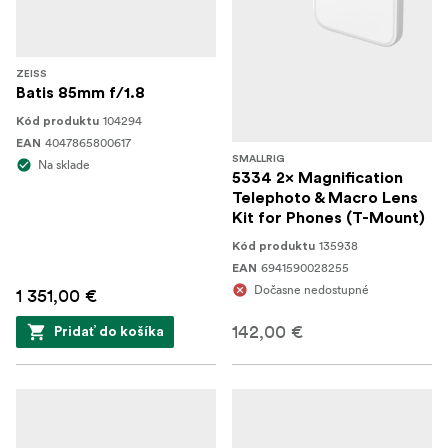
ZEISS
Batis 85mm f/1.8
104294
Kód produktu
4047865800617
EAN
SMALLRIG
Na sklade
5334 2× Magnification
Telephoto & Macro Lens
Kit for Phones (T-Mount)
135938
Kód produktu
6941590028255
EAN
Dočasne nedostupné
1 351,00 €
142,00 €
Pridať do košíka