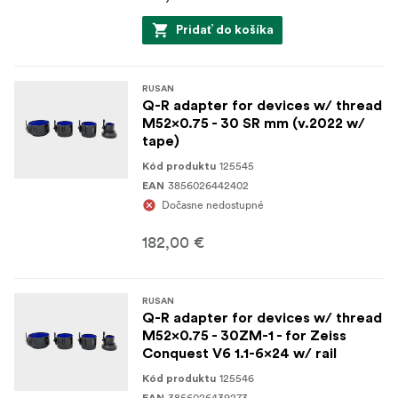
Pridať do košíka
RUSAN
Q-R adapter for devices w/ thread
M52x0.75 - 30 SR mm (v.2022 w/
tape)
125545
Kód produktu
3856026442402
EAN
Dočasne nedostupné
182,00 €
RUSAN
Q-R adapter for devices w/ thread
M52x0.75 - 30ZM-1 - for Zeiss
Conquest V6 1.1-6x24 w/ rail
125546
Kód produktu
3856026439273
EAN