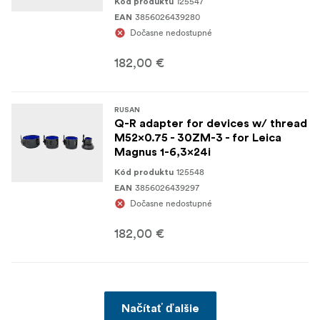
125547
Kód produktu
3856026439280
EAN
Dočasne nedostupné
182,00 €
RUSAN
Q-R adapter for devices w/ thread
M52x0.75 - 30ZM-3 - for Leica
Magnus 1-6,3x24i
125548
Kód produktu
3856026439297
EAN
Dočasne nedostupné
182,00 €
Načítať ďalšie