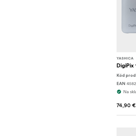
YASHICA
DigiPix 
Kód prod
4582
EAN
Na skl
74,90 €