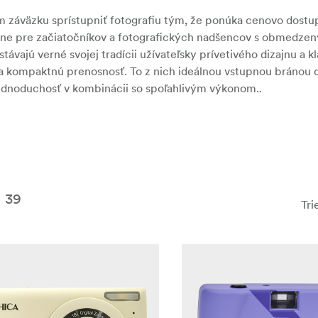
m záväzku sprístupniť fotografiu tým, že ponúka cenovo dostup
álne pre začiatočníkov a fotografických nadšencov s obmedze
ávajú verné svojej tradícii užívateľsky prívetivého dizajnu a k
 kompaktnú prenosnosť. To z nich ideálnou vstupnou bránou 
ú jednoduchosť v kombinácii so spoľahlivým výkonom..
39
Tri