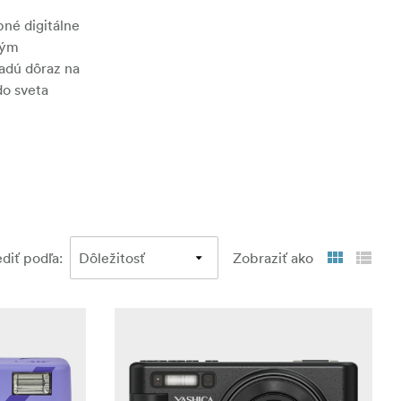
né digitálne
ným
ladú dôraz na
do sveta
ediť podľa
:
Zobraziť ako