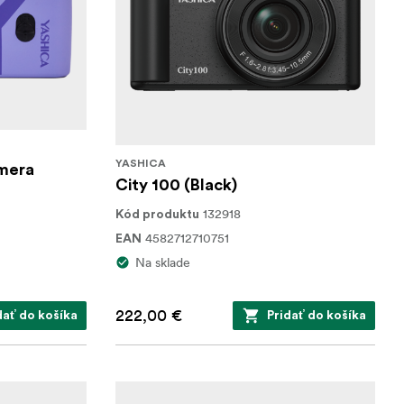
YASHICA
mera
City 100 (Black)
132918
Kód produktu
4582712710751
EAN
Na sklade
222,00 €
dať do košíka
Pridať do košíka