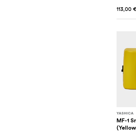
113,00 
YASHICA
MF-1 S
(Yellow