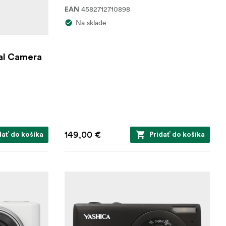
4582712710898
EAN
Na sklade
tal Camera
149,00 €
dať do košíka
Pridať do košíka