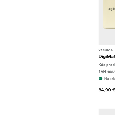
YASHICA
DigiMat
Kód prod
4582
EAN
Na skl
84,90 