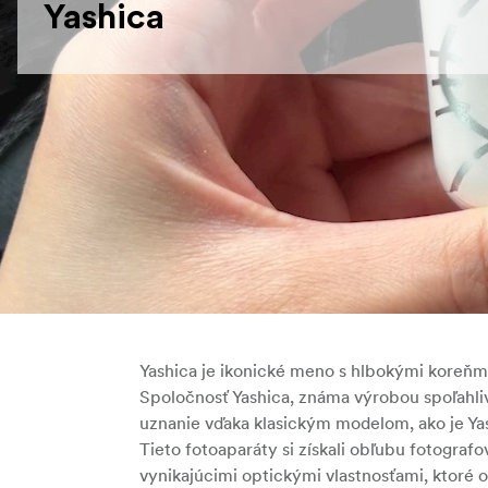
Yashica
Yashica je ikonické meno s hlbokými koreňmi v
Spoločnosť Yashica, známa výrobou spoľahliv
uznanie vďaka klasickým modelom, ako je Yas
Tieto fotoaparáty si získali obľubu fotograf
vynikajúcimi optickými vlastnosťami, ktoré oc