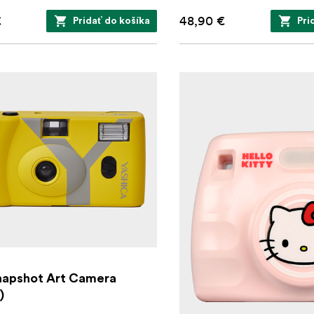
€
48,90 €
Pridať do košíka
Pri
napshot Art Camera
)