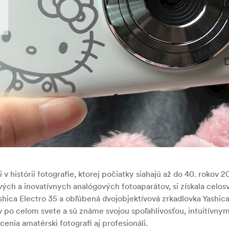
 histórii fotografie, ktorej počiatky siahajú až do 40. rokov 20
ých a inovatívnych analógových fotoaparátov, si získala celos
hica Electro 35 a obľúbená dvojobjektívová zrkadlovka Yashic
ov po celom svete a sú známe svojou spoľahlivosťou, intuitívny
enia amatérski fotografi aj profesionáli.