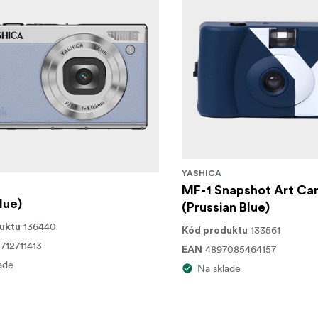
YASHICA
MF-1 Snapshot Art Ca
lue)
(Prussian Blue)
136440
uktu
133561
Kód produktu
712711413
4897085464157
EAN
ade
Na sklade