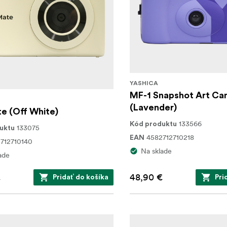
YASHICA
MF-1 Snapshot Art Ca
(Lavender)
e (Off White)
133566
Kód produktu
133075
uktu
4582712710218
EAN
712710140
Na sklade
ade
€
48,90 €
Pridať do košíka
Pri