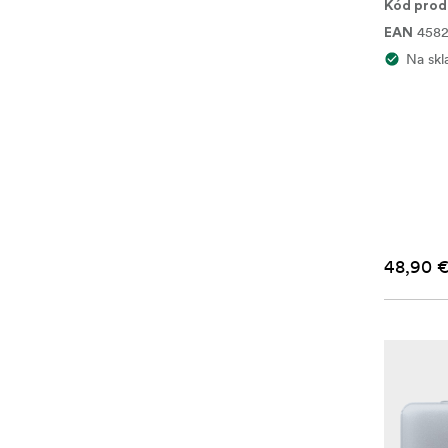
Kód prod
4582
EAN
Na skl
48,90 