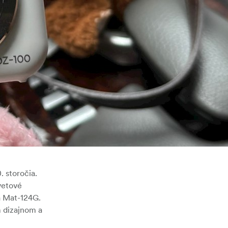
. storočia.
vetové
a Mat-124G.
m dizajnom a