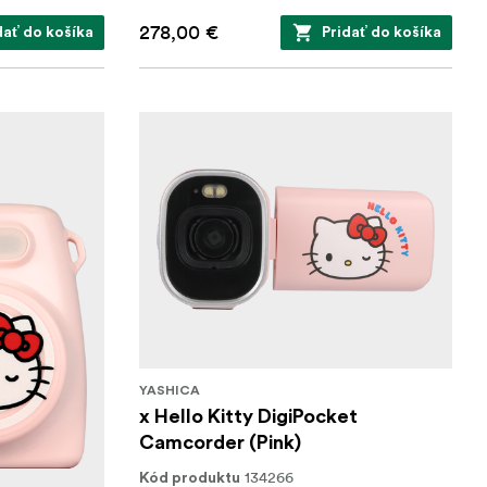
278,00 €
dať do košíka
Pridať do košíka
YASHICA
x Hello Kitty DigiPocket
Camcorder (Pink)
134266
Kód produktu