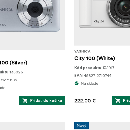
YASHICA
City 100 (White)
100 (Silver)
132917
Kód produktu
135026
uktu
4582712710744
EAN
712711185
Na sklade
ade
222,00 €
Pridať do košíka
Pri
Nový