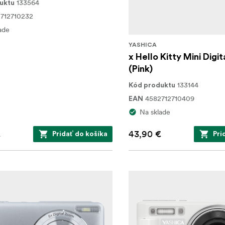
133564
uktu
712710232
ade
YASHICA
x Hello Kitty Mini Digi
(Pink)
133144
Kód produktu
4582712710409
EAN
Na sklade
€
43,90 €
Pridať do košíka
Pri