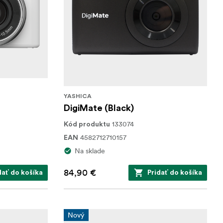
YASHICA
DigiMate (Black)
133074
Kód produktu
4582712710157
EAN
Na sklade
84,90 €
dať do košíka
Pridať do košíka
Nový