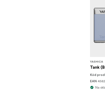
YASHICA
Tank (B
Kód prod
4582
EAN
Na skl