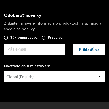
Odoberať novinky
Získajte najnovšie informácie o produktoch, inšpiráciu a
špeciálne ponuky.
Súkromná osoba
Predajca
Prihlásiť sa
Navštívte ďalší miestny trh