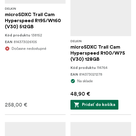
DELKIN
microSDXC Trail Cam
Hyperspeed R195/W160
(V30) 512GB
138152
Kód produktu
814373026105
DELKIN
EAN
microSDXC Trail Cam
Dočasne nedostupné
Hyperspeed R100/W75
(V30) 128GB
114764
Kód produktu
814373021278
EAN
Na sklade
48,90 €
258,00 €
Pridať do košíka