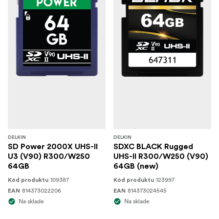
DELKIN
DELKIN
SD Power 2000X UHS-II
SDXC BLACK Rugged
U3 (V90) R300/W250
UHS-II R300/W250 (V90)
64GB
64GB (new)
109387
123997
Kód produktu
Kód produktu
814373022206
814373024545
EAN
EAN
Na sklade
Na sklade