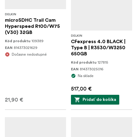
DELKIN
microSDHC Trail Cam
Hyperspeed R100/W75
(V30) 32GB
DELKIN
109389
Kód produktu
CFexpress 4.0 BLACK |
814373021629
Type B | R3530/W3250
EAN
650GB
Dočasne nedostupné
127815
Kód produktu
814373025016
EAN
Na sklade
517,00 €
21,90 €
Pridať do košíka