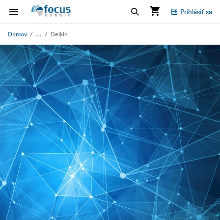
Prihlásiť sa
...
Domov
Delkin