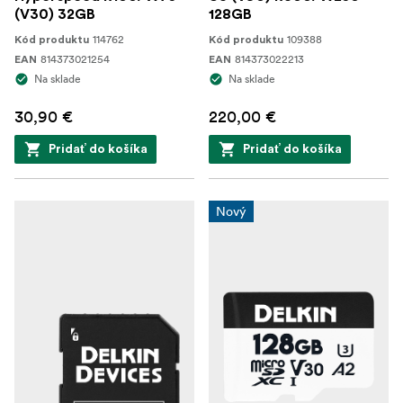
(V30) 32GB
128GB
114762
109388
Kód produktu
Kód produktu
814373021254
814373022213
EAN
EAN
Na sklade
Na sklade
30,90 €
220,00 €
Pridať do košíka
Pridať do košíka
Nový