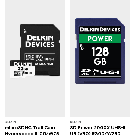
DELKIN
DELKIN
microSDHC Trail Cam
SD Power 2000X UHS-II
Hyperspeed R100/W75
U3 (V90) R300/W250