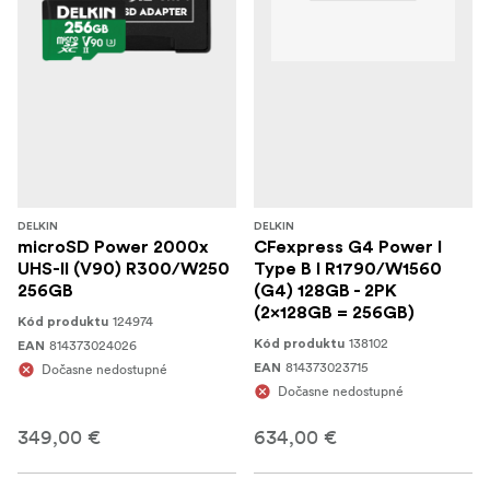
DELKIN
DELKIN
microSD Power 2000x
CFexpress G4 Power I
UHS-II (V90) R300/W250
Type B I R1790/W1560
256GB
(G4) 128GB - 2PK
(2x128GB = 256GB)
124974
Kód produktu
138102
814373024026
Kód produktu
EAN
814373023715
Dočasne nedostupné
EAN
Dočasne nedostupné
349,00 €
634,00 €