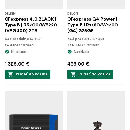
DELKIN
DELKIN
CFexpress 4.0 BLACK |
CFexpress G4 Power I
Type B | R3700/W3220
Type B I R1780/W1700
(VPG400) 2TB
(G4) 325GB
131405
124058
Kód produktu
Kód produktu
814373025610
814373024682
EAN
EAN
Na sklade
Na sklade
1 325,00 €
438,00 €
Pridať do košíka
Pridať do košíka