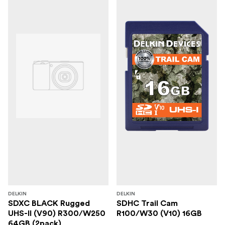
DELKIN
DELKIN
SDXC BLACK Rugged
SDHC Trail Cam
UHS-II (V90) R300/W250
R100/W30 (V10) 16GB
64GB (2pack)