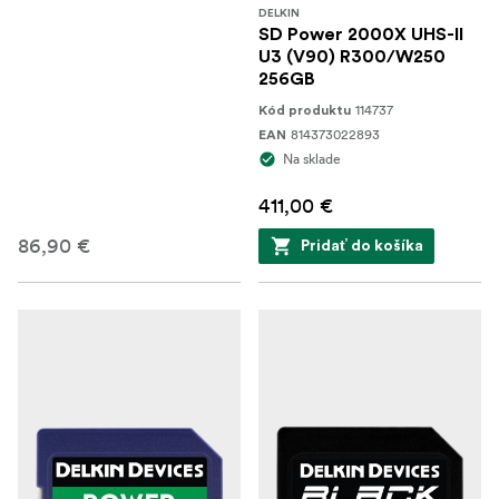
DELKIN
SD Power 2000X UHS-II
U3 (V90) R300/W250
256GB
114737
Kód produktu
814373022893
EAN
Na sklade
411,00 €
86,90 €
Pridať do košíka