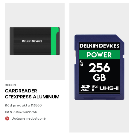
DELKIN
CARDREADER
CFEXPRESS ALUMINUM
113860
Kód produktu
814373022756
EAN
Dočasne nedostupné