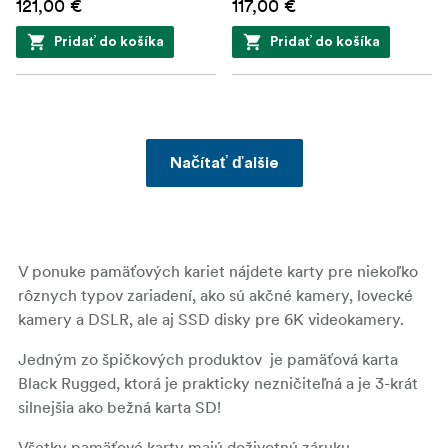
121,00 €
117,00 €
Pridať do košíka
Pridať do košíka
Načítať ďalšie
V ponuke pamäťových kariet nájdete karty pre niekoľko
rôznych typov zariadení, ako sú akčné kamery, lovecké
kamery a DSLR, ale aj SSD disky pre 6K videokamery.
Jedným zo špičkových produktov je pamäťová karta
Black Rugged, ktorá je prakticky nezničiteľná a je 3-krát
silnejšia ako bežná karta SD!
Všetky pamäťové karty majú doživotnú záruku.