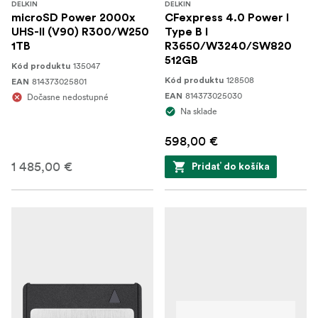
DELKIN
DELKIN
microSD Power 2000x
CFexpress 4.0 Power I
UHS-II (V90) R300/W250
Type B I
1TB
R3650/W3240/SW820
512GB
135047
Kód produktu
128508
814373025801
Kód produktu
EAN
814373025030
Dočasne nedostupné
EAN
Na sklade
598,00 €
1 485,00 €
Pridať do košíka