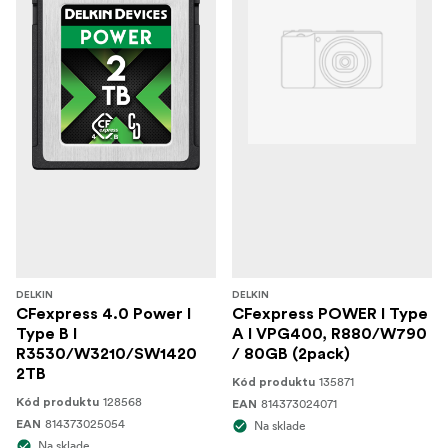
DELKIN
DELKIN
CFexpress 4.0 Power I
CFexpress POWER I Type
Type B I
A I VPG400, R880/W790
R3530/W3210/SW1420
/ 80GB (2pack)
2TB
135871
Kód produktu
128568
Kód produktu
814373024071
EAN
814373025054
EAN
Na sklade
Na sklade