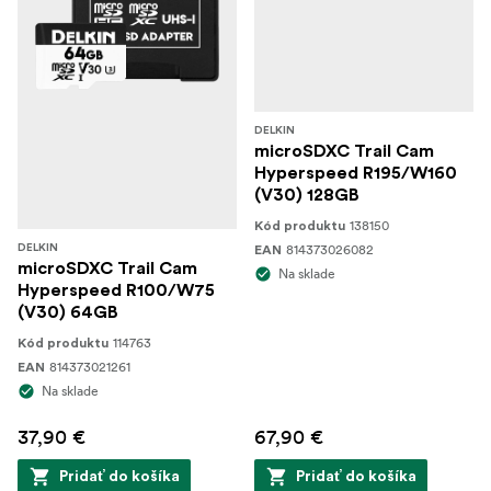
DELKIN
microSDXC Trail Cam
Hyperspeed R195/W160
(V30) 128GB
138150
Kód produktu
814373026082
DELKIN
EAN
microSDXC Trail Cam
Na sklade
Hyperspeed R100/W75
(V30) 64GB
114763
Kód produktu
814373021261
EAN
Na sklade
37,90 €
67,90 €
Pridať do košíka
Pridať do košíka