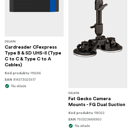
DELKIN
Cardreader CFexpress
Type B & SD UHS-II (Type
C to C & Type C to A
Cables)
119266
Kód produktu
814373023517
EAN
Na sklade
DELKIN
Fat Gecko Camera
Mounts - FG Dual Suction
118022
Kód produktu
750323668950
EAN
Na sklade