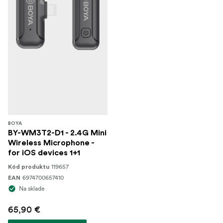
BOYA
BY-WM3T2-D1 - 2.4G Mini
Wireless Microphone -
for iOS devices 1+1
119657
Kód produktu
6974700657410
EAN
Na sklade
65,90 €