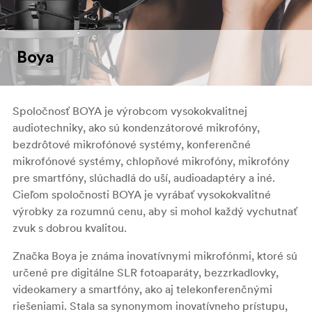
Boya
Spoločnosť BOYA je výrobcom vysokokvalitnej
audiotechniky, ako sú kondenzátorové mikrofóny,
bezdrôtové mikrofónové systémy, konferenčné
mikrofónové systémy, chlopňové mikrofóny, mikrofóny
pre smartfóny, slúchadlá do uší, audioadaptéry a iné.
Cieľom spoločnosti BOYA je vyrábať vysokokvalitné
výrobky za rozumnú cenu, aby si mohol každý vychutnať
zvuk s dobrou kvalitou.
Značka Boya je známa inovatívnymi mikrofónmi, ktoré sú
určené pre digitálne SLR fotoaparáty, bezzrkadlovky,
videokamery a smartfóny, ako aj telekonferenčnými
riešeniami. Stala sa synonymom inovatívneho prístupu,