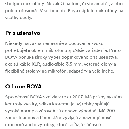
shotgun mikrofóny. Nezáleží na tom, či ste amatér, alebo
poloprofesionál. V sortimente Boya nájdete mikrofóny na
všetky účely.
Príslušenstvo
Niekedy na zaznamenávanie a počúvanie zvuku
potrebujete okrem mikrofónu aj ďalšie zariadenia. Preto
BOYA ponúka široký výber doplnkového príslušenstva,
ako sú káble XLR, audiokáble 3,5 mm, veterné clony a
flexibilné stojany na mikrofón, adaptéry a veľa iného.
O firme BOYA
Spoločnosť BOYA vznikla v roku 2007. Má prísny systém
kontroly kvality, vďaka ktorému jej výrobky spĺňajú
vysoké normy a zároveň sú cenovo výhodné. Má 200
zamestnancov a tí neustále vyvíjajú a navrhujú nové
moderné audio výrobky, ktoré spĺňajú súčasné