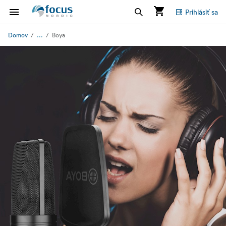
Prihlásiť sa
...
Domov
Boya