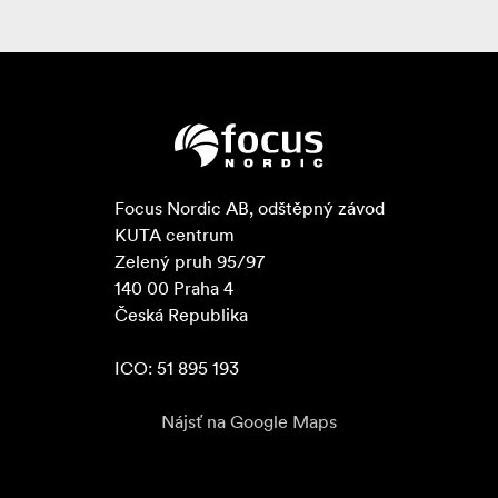
Focus Nordic AB, odštěpný závod

KUTA centrum

Zelený pruh 95/97

140 00 Praha 4

Česká Republika

ICO: 51 895 193
Nájsť na Google Maps