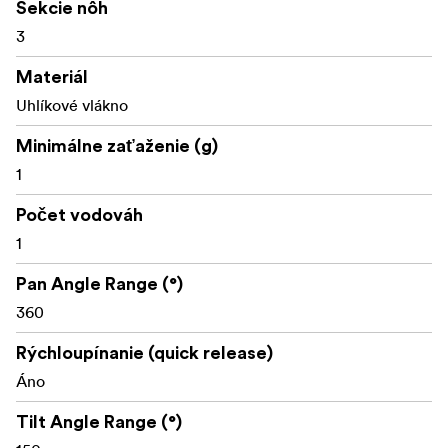
Sekcie nôh
1x zemné rozpery
3
1x stredové rozpery
Materiál
1x prispôsobená taška na prenášanie
Uhlíkové vlákno
Minimálne zaťaženie (g)
1
Počet vodováh
1
Pan Angle Range (°)
360
Rýchloupínanie (quick release)
Áno
Tilt Angle Range (°)