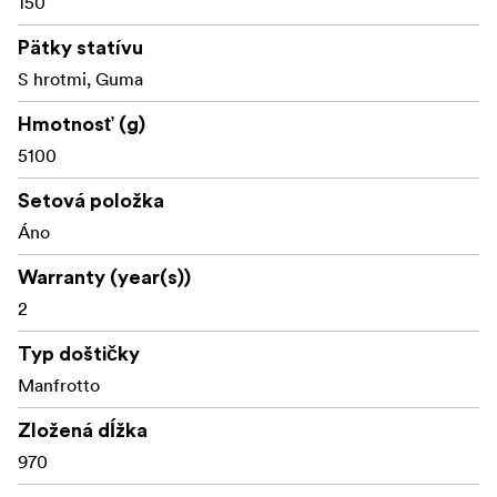
150
Pätky statívu
S hrotmi, Guma
Hmotnosť (g)
5100
Setová položka
Áno
Warranty (year(s))
2
Typ doštičky
Manfrotto
Zložená dĺžka
970