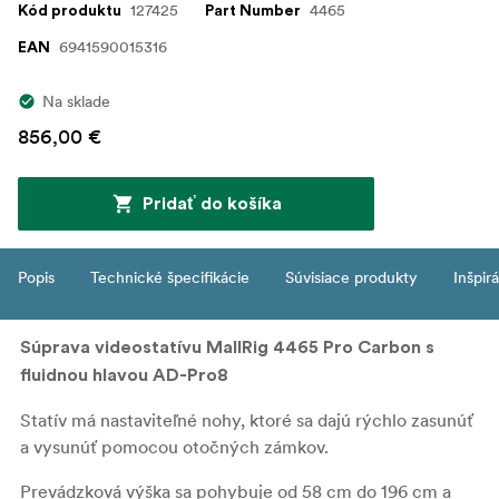
127425
4465
Kód produktu
Part Number
6941590015316
EAN
Na sklade
856,00 €
Pridať do košíka
Popis
Technické špecifikácie
Súvisiace produkty
Inšpir
Súprava videostatívu MallRig 4465 Pro Carbon s
fluidnou hlavou AD-Pro8
Statív má nastaviteľné nohy, ktoré sa dajú rýchlo zasunúť
a vysunúť pomocou otočných zámkov.
Prevádzková výška sa pohybuje od 58 cm do 196 cm a