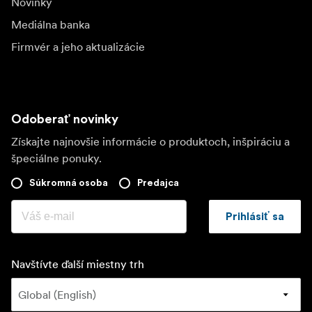
Novinky
Mediálna banka
Firmvér a jeho aktualizácie
Odoberať novinky
Získajte najnovšie informácie o produktoch, inšpiráciu a
špeciálne ponuky.
Súkromná osoba
Predajca
Prihlásiť sa
Navštívte ďalší miestny trh