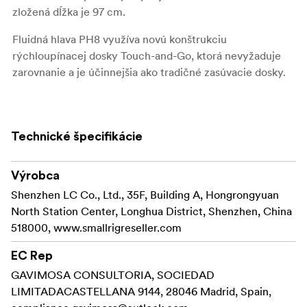
zložená dĺžka je 97 cm.
Fluidná hlava PH8 využíva novú konštrukciu
rýchloupínacej dosky Touch-and-Go, ktorá nevyžaduje
zarovnanie a je účinnejšia ako tradičné zasúvacie dosky.
Fluidná hlava je vybavená nastaviteľným 6-stupňovým
systémom protiváhy.
Technické špecifikácie
Keď je výška ťažiska 55 mm, 6-stupňový systém
protiváhy vyvažuje fotoaparát alebo iné zariadenia (do 8
Výrobca
kg) a presne ovláda náklon fotoaparátu.
Shenzhen LC Co., Ltd., 35F, Building A, Hongrongyuan
Nastaviteľný 4-stupňový hydraulický tlmiaci systém
North Station Center, Longhua District, Shenzhen, China
umožňuje nastavenie otáčania a náklonu a zabezpečuje
518000, www.smallrigreseller.com
plynulé otáčanie a nakláňanie kamery.
EC Rep
Užívateľsky prívetivé odnímateľné teleskopické držadlo
GAVIMOSA CONSULTORIA, SOCIEDAD
umožňuje otáčanie a upevnenie na ľavú aj pravú stranu,
LIMITADACASTELLANA 9144, 28046 Madrid, Spain,
takže je vhodné na akýkoľvek úchop.