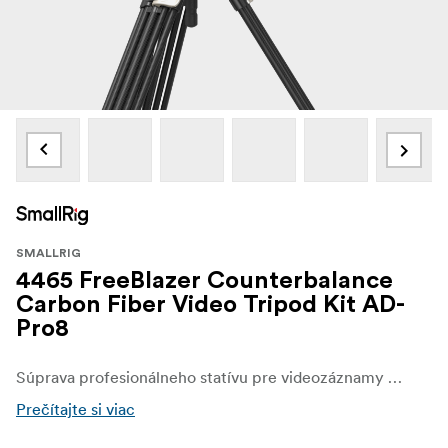
SMALLRIG
4465 FreeBlazer Counterbalance
Carbon Fiber Video Tripod Kit AD-
Pro8
Súprava profesionálneho statívu pre videozáznamy obsahuje karbónový statív s technológiou FreeSpeed, ktorá umožňuje plynulé vysúvanie nôh s nastavením jedným dotykom, a fluidnú hlavu PH8 s novou konštrukciou rýchloupínacej doštičky Touch-and-Go.
Prečítajte si viac