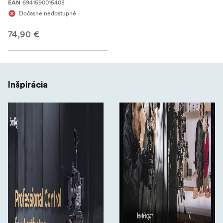
6941590015408
EAN
Dočasne nedostupné
74,90 €
Inšpirácia