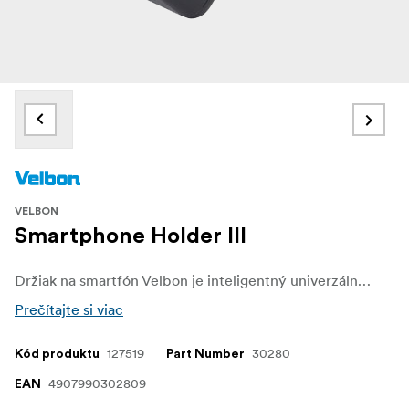
VELBON
Smartphone Holder III
Držiak na smartfón Velbon je inteligentný univerzálny držiak pre váš mobilný telefón. Možno ho ľahko pripevniť na akýkoľvek fotografický alebo video statív so štandardným ¼" závitom alebo ho môžete rozložiť a položiť na stôl. Držiak je vhodný pre telefóny so šírkou do 85 mm.
Prečítajte si viac
127519
30280
Kód produktu
Part Number
4907990302809
EAN