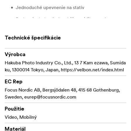
Jednoduché upevnenie na statív
Poskytuje dodatočnú stabilitu pri filmovaní a
fotografovaní
Vhodný pre mobilné telefóny so šírkou do 85 mm
Technické špecifikácie
Otvory na upevnenie statívu: štandardné ¼" na
Výrobca
spodnej aj zadnej strane
Hakuba Photo Industry Co., Ltd., 13 7 Kam ezawa, Sumida
Držiak na smartfón sa môže používať aj samostatne ako
ku, 1300014 Tokyo, Japan, https://velbon.net/index.html
stojan a možno ho umiestniť vertikálne aj horizontálne.
EC Rep
Focus Nordic AB, Bergsjödalen 48, 415 68 Gothenburg,
Sweden,
eurep@focusnordic.com
Použitie
Video, Mobilný
Materiál