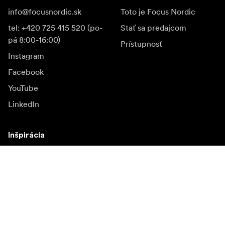
info@focusnordic.sk
Toto je Focus Nordic
tel: +420 725 415 520 (po-
Stať sa predajcom
pá 8:00-16:00)
Prístupnosť
Instagram
Facebook
YouTube
LinkedIn
Inšpirácia
Ambasádori
Inšpirácia & obsah
Kampane
Novinky
Mediálna banka