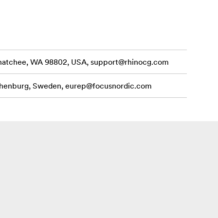
enatchee, WA 98802, USA,
support@rhinocg.com
othenburg, Sweden,
eurep@focusnordic.com