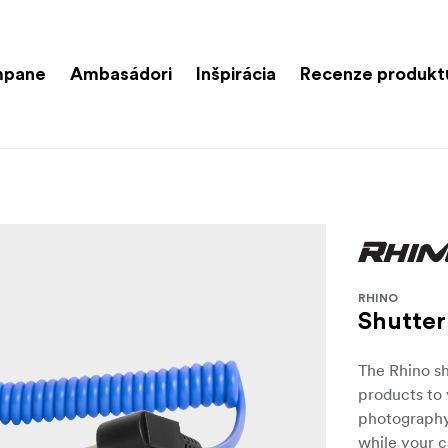
mpane
Ambasádori
Inšpirácia
Recenze produkt
RHINO
Shutter 
The Rhino sh
products to 
photography
while your c