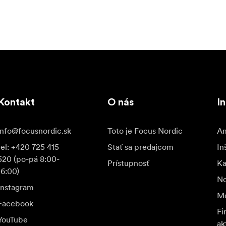
Kontakt
O nás
In
info@focusnordic.sk
Toto je Focus Nordic
Am
tel: +420 725 415
Stať sa predajcom
In
520 (po-pá 8:00-
Prístupnosť
K
16:00)
No
Instagram
Me
Facebook
Fi
YouTube
ak