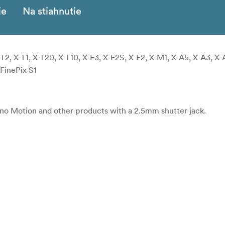
ie
Na stiahnutie
2, X-T1, X-T20, X-T10, X-E3, X-E2S, X-E2, X-M1, X-A5, X-A3, X-A
FinePix S1
no Motion and other products with a 2.5mm shutter jack.