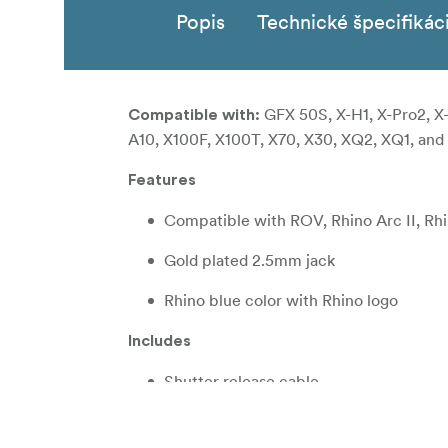
Popis
Technické špecifikác
GFX 50S, X-H1, X-Pro2, X-T
Compatible with:
A10, X100F, X100T, X70, X30, XQ2, XQ1, and 
Features
Compatible with ROV, Rhino Arc II, Rhi
Gold plated 2.5mm jack
Rhino blue color with Rhino logo
Includes
Shutter release cable