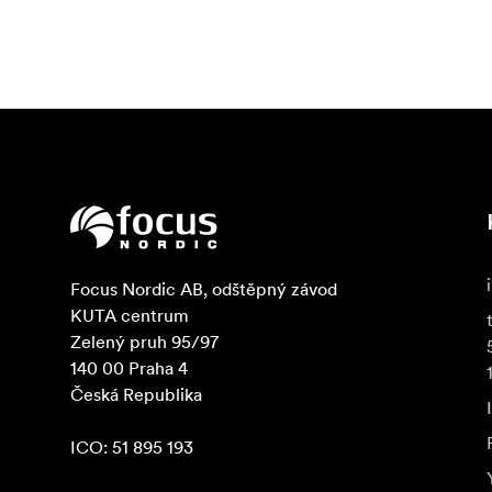
Focus Nordic AB, odštěpný závod

KUTA centrum

Zelený pruh 95/97

140 00 Praha 4

Česká Republika

ICO: 51 895 193