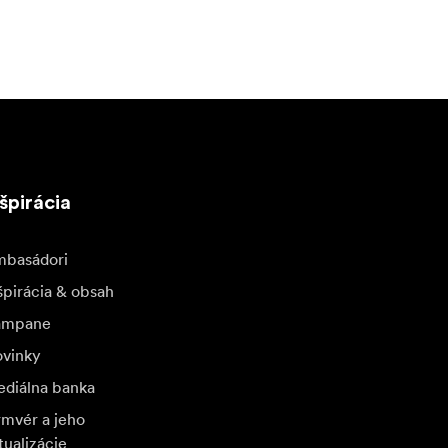
špirácia
basádori
špirácia & obsah
ampane
vinky
diálna banka
rmvér a jeho
tualizácie