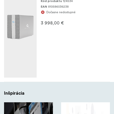
124534
Kód produktu
810586036238
EAN
Dočasne nedostupné
3 998,00 €
Inšpirácia