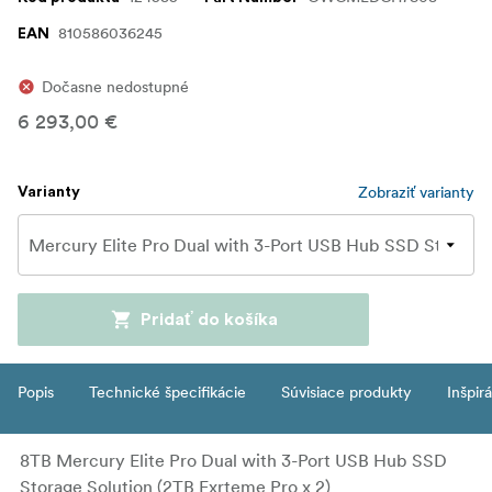
810586036245
EAN
Dočasne nedostupné
6 293,00 €
Zobraziť varianty
Varianty
Pridať do košíka
Popis
Technické špecifikácie
Súvisiace produkty
Inšpir
8TB Mercury Elite Pro Dual with 3-Port USB Hub SSD
Storage Solution (2TB Exrteme Pro x 2)