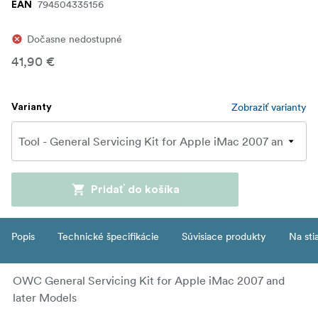
794504335156
EAN
Dočasne nedostupné
41,90 €
Zobraziť varianty
Varianty
Pridať do košíka
Popis
Technické špecifikácie
Súvisiace produkty
Na sti
OWC General Servicing Kit for Apple iMac 2007 and
later Models