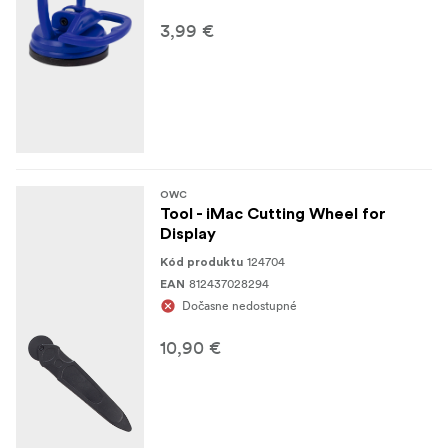
3,99 €
OWC
Tool - iMac Cutting Wheel for
Display
124704
Kód produktu
812437028294
EAN
Dočasne nedostupné
10,90 €