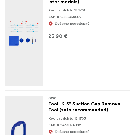
later models)
124701
Kód produktu
810586030069
EAN
Dočasne nedostupné
25,90 €
OWC
Tool - 2.5" Suction Cup Removal
Tool (sets recommended)
124703
Kód produktu
812437024982
EAN
Dočasne nedostupné