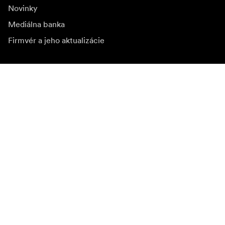
Novinky
Mediálna banka
Firmvér a jeho aktualizácie
Odoberať novinky
Získajte najnovšie informácie o produktoch, inšpiráciu a
špeciálne ponuky.
Súkromná osoba
Predajca
Prihlásiť sa
Navštívte ďalší miestny trh