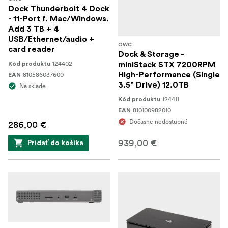
Dock Thunderbolt 4 Dock
- 11-Port f. Mac/Windows.
Add 3 TB + 4
USB/Ethernet/audio +
OWC
card reader
Dock & Storage -
124402
Kód produktu
miniStack STX 7200RPM
810586037600
High-Performance (Single
EAN
3.5" Drive) 12.0TB
Na sklade
124411
Kód produktu
810100982010
EAN
Dočasne nedostupné
286,00 €
939,00 €
Pridať do košíka