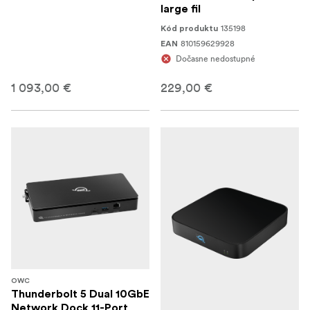
large fil
135198
Kód produktu
810159629928
EAN
Dočasne nedostupné
1 093,00 €
229,00 €
OWC
Thunderbolt 5 Dual 10GbE
Network Dock 11-Port