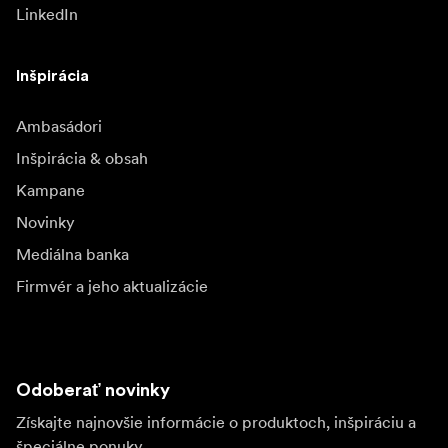
LinkedIn
Inšpirácia
Ambasádori
Inšpirácia & obsah
Kampane
Novinky
Mediálna banka
Firmvér a jeho aktualizácie
Odoberať novinky
Získajte najnovšie informácie o produktoch, inšpiráciu a
špeciálne ponuky.