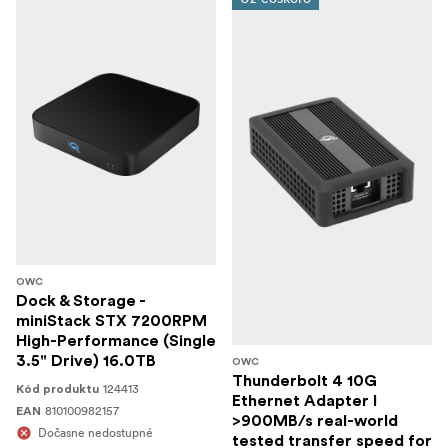
OWC
Dock & Storage -
miniStack STX 7200RPM
High-Performance (Single
3.5" Drive) 16.0TB
OWC
Thunderbolt 4 10G
124413
Kód produktu
Ethernet Adapter I
810100982157
EAN
>900MB/s real-world
Dočasne nedostupné
tested transfer speed for