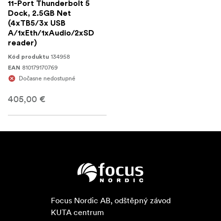
11-Port Thunderbolt 5
Dock, 2.5GB Net
(4xTB5/3x USB
A/1xEth/1xAudio/2xSD
reader)
134958
Kód produktu
810179170769
EAN
Dočasne nedostupné
405,00 €
Focus Nordic AB, odštěpný závod

KUTA centrum
