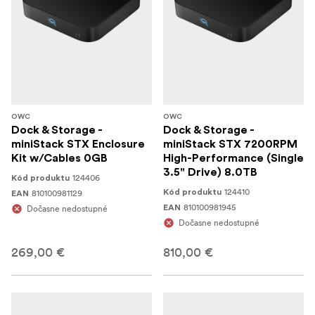
OWC
OWC
Dock & Storage -
Dock & Storage -
miniStack STX Enclosure
miniStack STX 7200RPM
Kit w/Cables 0GB
High-Performance (Single
3.5" Drive) 8.0TB
124406
Kód produktu
124410
810100981129
Kód produktu
EAN
810100981945
Dočasne nedostupné
EAN
Dočasne nedostupné
269,00 €
810,00 €