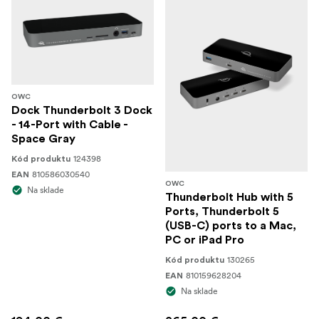
OWC
Dock Thunderbolt 3 Dock
- 14-Port with Cable -
Space Gray
124398
Kód produktu
810586030540
EAN
OWC
Na sklade
Thunderbolt Hub with 5
Ports, Thunderbolt 5
(USB-C) ports to a Mac,
PC or iPad Pro
130265
Kód produktu
810159628204
EAN
Na sklade