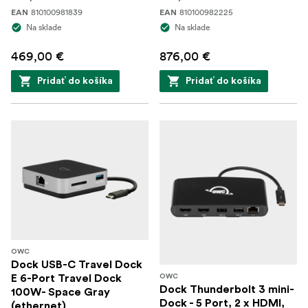
810100981839
810100982225
EAN
EAN
Na sklade
Na sklade
469,00 €
876,00 €
Pridať do košíka
Pridať do košíka
OWC
Dock USB-C Travel Dock
E 6-Port Travel Dock
OWC
Dock Thunderbolt 3 mini-
100W- Space Gray
Dock - 5 Port, 2 x HDMI,
(ethernet)