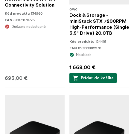
Connectivity Solution
OWC
134960
Kód produktu
Dock & Storage -
810179170776
EAN
miniStack STX 7200RPM
Dočasne nedostupné
High-Performance (Single
3.5" Drive) 20.0TB
124415
Kód produktu
810100982270
EAN
Na sklade
1 668,00 €
693,00 €
Pridať do košíka