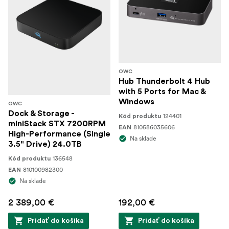
OWC
Hub Thunderbolt 4 Hub
with 5 Ports for Mac &
Windows
OWC
Dock & Storage -
124401
Kód produktu
miniStack STX 7200RPM
810586035606
EAN
High-Performance (Single
Na sklade
3.5" Drive) 24.0TB
136548
Kód produktu
810100982300
EAN
Na sklade
2 389,00 €
192,00 €
Pridať do košíka
Pridať do košíka