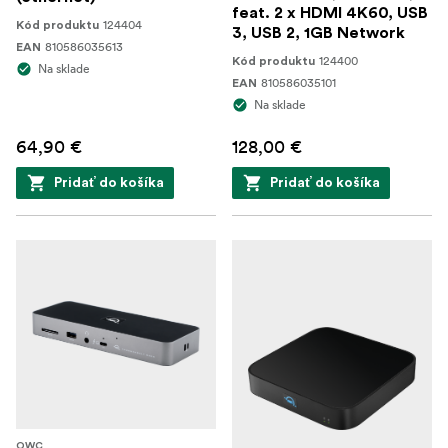
feat. 2 x HDMI 4K60, USB
124404
Kód produktu
3, USB 2, 1GB Network
810586035613
EAN
124400
Kód produktu
Na sklade
810586035101
EAN
Na sklade
64,90 €
128,00 €
Pridať do košíka
Pridať do košíka
OWC