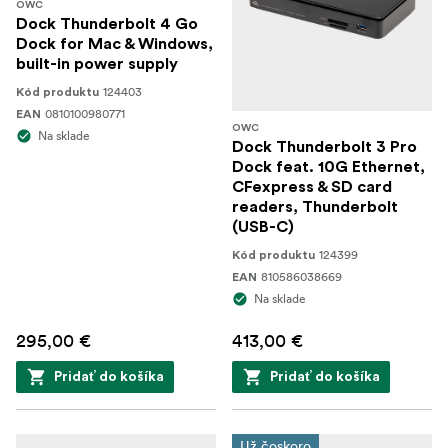
OWC
Dock Thunderbolt 4 Go
Dock for Mac & Windows,
built-in power supply
124403
Kód produktu
0810100980771
EAN
OWC
Na sklade
Dock Thunderbolt 3 Pro
Dock feat. 10G Ethernet,
CFexpress & SD card
readers, Thunderbolt
(USB-C)
124399
Kód produktu
810586038669
EAN
Na sklade
295,00 €
413,00 €
Pridať do košíka
Pridať do košíka
Už čoskoro