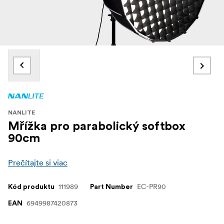
NANLITE
Mřížka pro parabolický softbox
90cm
Prečítajte si viac
111989
EC-PR90
Kód produktu
Part Number
6949987420873
EAN