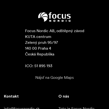
Focus Nordic AB, odštěpný závod

KUTA centrum

Zelený pruh 95/97

140 00 Praha 4

Česká Republika

ICO: 51 895 193
Nájsť na Google Maps
Kontakt
O nás
info@focusnordic.sk
Toto je Focus Nordic