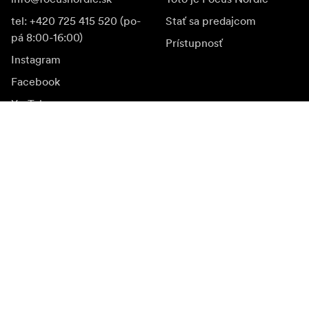
tel: +420 725 415 520 (po-
Stať sa predajcom
pá 8:00-16:00)
Prístupnosť
Instagram
Facebook
YouTube
LinkedIn
Inšpirácia
Ambasádori
Inšpirácia & obsah
Kampane
Novinky
Mediálna banka