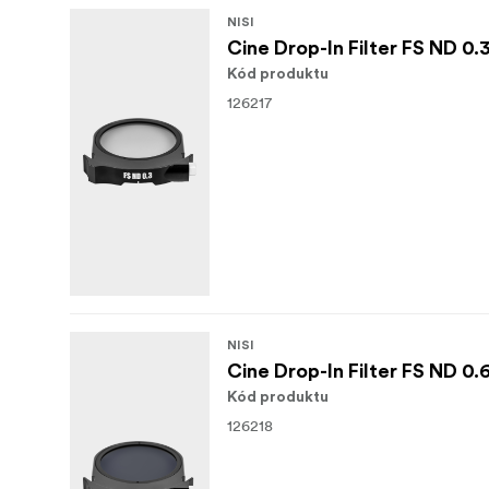
NISI
Konštrukcia filtra z optického skla zaisťuje
Cine Drop-In Filter FS ND 0.3
umožňuje vybrať si ideálnu intenzitu pre po
Kód produktu
Kompatibilný s objektívmi NiSi ATHENA Full 
126217
K dispozícii v dvoch stupňoch:
1/4 – Stredný efekt
1/8 – Menší efekt
NISI
Cine Drop-In Filter FS ND 0.6
Kód produktu
126218