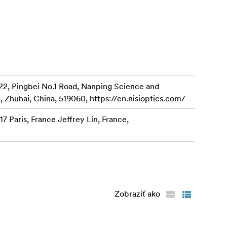
 zmiernená,
osféru pokoja
rstvu filmovej
22, Pingbei No.1 Road, Nanping Science and
m publikom na
, Zhuhai, China, 519060, https://en.nisioptics.com/
7 Paris, France Jeffrey Lin, France,
zuály, ktoré
 kvalitu,
navrhnutý
Zobraziť ako
drom na