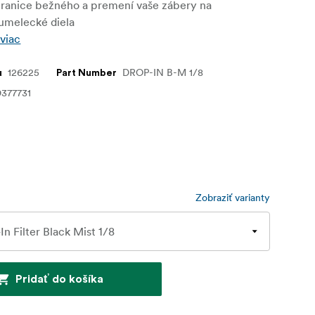
hranice bežného a premení vaše zábery na
 umelecké diela
 viac
126225
DROP-IN B-M 1/8
u
Part Number
377731
Zobraziť varianty
Pridať do košíka