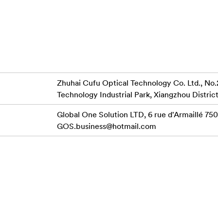
t zalitý éterickým svetlom, kde je každá nedokonalosť a vráska
úsvitu, kde sa hmlistá atmosféra plynule spája, vytvárajúc atm
klip alebo krátky film, NiSi Black Mist dodá každému záberu v
Zhuhai Cufu Optical Technology Co. Ltd., No.
vizuálne príbehy, ktoré vyvolávajú emócie a spájajú sa s vaší
Technology Industrial Park, Xiangzhou District
Global One Solution LTD, 6 rue d'Armaillé 7501
GOS.business@hotmail.com
vyjadrenia. Pomáha vám prekročiť hranice bežného a vytvárať vi
pútavé príbehy. Vaše obrázky a videá budú vyžarovať nadčasovú
a zasadeného do robustného, ale ľahkého hliníkového rámu, je 
poskytoval dokonalú filmovú kvalitu.
bilite. Preto je NiSi Black Mist dodávaný s praktickým puz