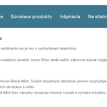
ie
Súvisiace produkty
Inšpirácia
Na stiah
8
a natáčanie nie je len o zachytávaní okamihov;
ebo nadšený amatér, tento filter dodá vašim záberom kúsok mági
iltrom Black Mist. Svojím kúzelným dotykom jemne rozptyľuje 
ch obrázkov a videí.
lack Mist bez námahy vyvažuje tónový rozsah a vytvára vizuálnu