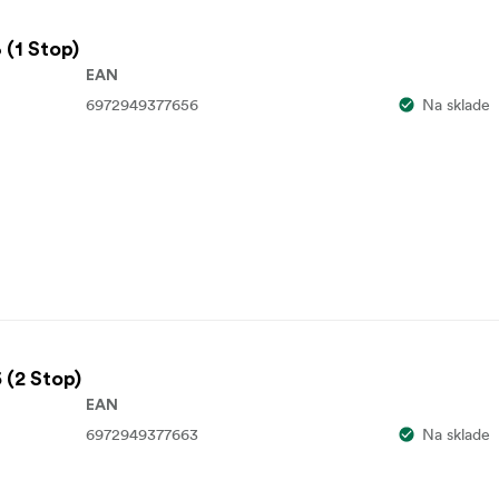
 dokonalú kvalitu obrazu a videa, zatiaľ čo dostupnosť rôznych 
 (1 Stop)
žadovaný efekt.
EAN
Frame Primes so slotom na vkladacie filtre.
6972949377656
Na sklade
 (2 Stop)
EAN
6972949377663
Na sklade