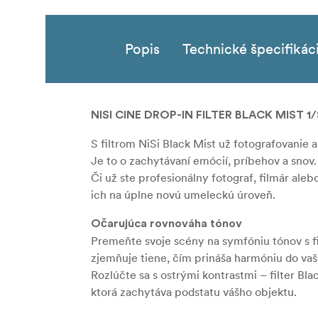
Popis
Technické špecifikác
NISI CINE DROP-IN FILTER BLACK MIST 1/
S filtrom NiSi Black Mist už fotografovanie 
Je to o zachytávaní emócií, príbehov a snov.
Či už ste profesionálny fotograf, filmár al
ich na úplne novú umeleckú úroveň.
Očarujúca rovnováha tónov
Premeňte svoje scény na symfóniu tónov s f
zjemňuje tiene, čím prináša harmóniu do vaši
Rozlúčte sa s ostrými kontrastmi – filter B
ktorá zachytáva podstatu vášho objektu.