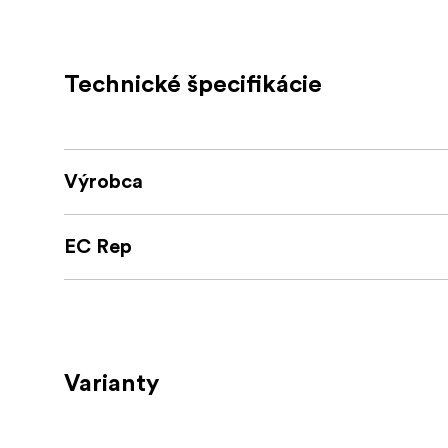
Vytvorte filmovú brilanciu
Predstavte si, že zachytávate filmový portré
odhaľujúc skutočnú krásu vášho objektu.
Alebo možno zachytávate filmovú krajinu za 
Technické špecifikácie
a úžasu.
Či už natáčate filmovú scénu, hudobný video
mágie.
Filter Black Mist vám dáva možnosť vytvárať 
Výrobca
hlbšej úrovni.
NiSi Black Mist je viac než len filter
EC Rep
Je to brána do sveta kreativity a filmového 
nielenže vyzerajú úžasne, ale aj rozprávajú 
ktorá upúta pozornosť a vzbudí zvedavosť.
Vyrobený z vysoko kvalitného optického skl
tak, aby vydržal náročnosť terénu a zároveň 
Varianty
Chápeme túžbu kameramanov po pohodlí a mo
prenášanie.