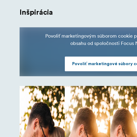
Inšpirácia
Povoliť marketingovým súborom cookie p
obsahu od spoločnosti Focus 
Povoliť marketingové súbory c