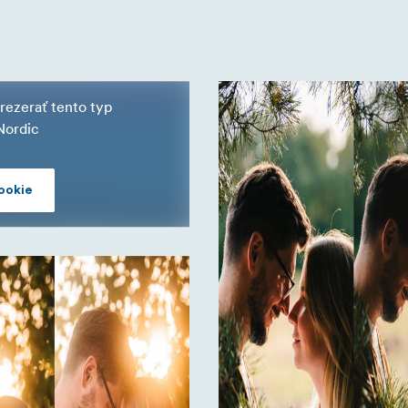
rezerať tento typ
Nordic
ookie