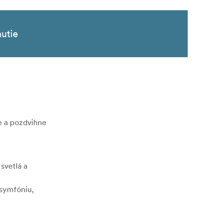
nutie
e a pozdvihne
svetlá a
 symfóniu,