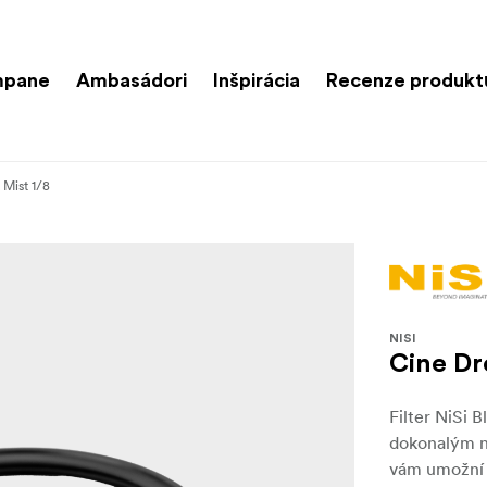
mpane
Ambasádori
Inšpirácia
Recenze produkt
 Mist 1/8
NISI
Cine Dro
Filter NiSi 
dokonalým n
vám umožní n