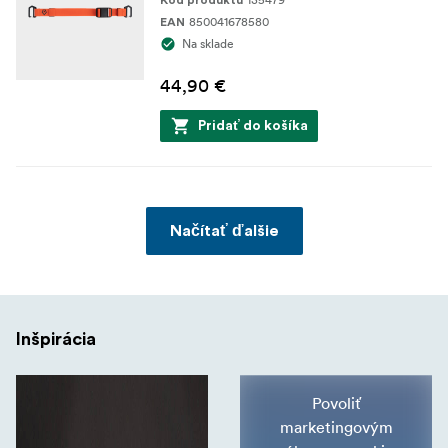
Kód produktu
850041678580
EAN
Na sklade
44,90 €
Pridať do košíka
Načítať ďalšie
Inšpirácia
Povoliť
marketingovým