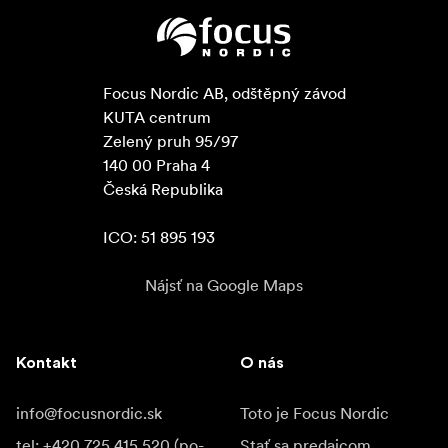
Focus Nordic AB, odštěpný závod

KUTA centrum

Zelený pruh 95/97

140 00 Praha 4

Česká Republika

ICO: 51 895 193
Nájsť na Google Maps
Kontakt
O nás
info@focusnordic.sk
Toto je Focus Nordic
tel: +420 725 415 520 (po-
Stať sa predajcom