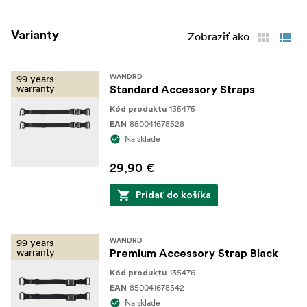
Varianty
Zobraziť ako
99 years
WANDRD
warranty
Standard Accessory Straps
135475
Kód produktu
850041678528
EAN
Na sklade
29,90 €
Pridať do košíka
99 years
WANDRD
warranty
Premium Accessory Strap Black
135476
Kód produktu
850041678542
EAN
Na sklade