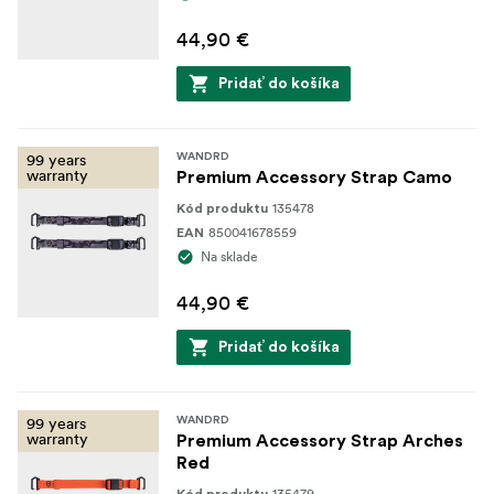
44,90 €
Pridať do košíka
99 years
WANDRD
warranty
Premium Accessory Strap Camo
135478
Kód produktu
850041678559
EAN
Na sklade
44,90 €
Pridať do košíka
99 years
WANDRD
warranty
Premium Accessory Strap Arches
Red
135479