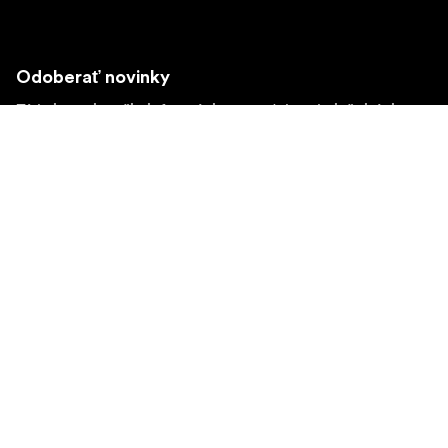
Odoberať novinky
Získajte najnovšie informácie o produktoch, inšpiráciu a
špeciálne ponuky.
Súkromná osoba
Predajca
Prihlásiť sa
Navštívte ďalší miestny trh