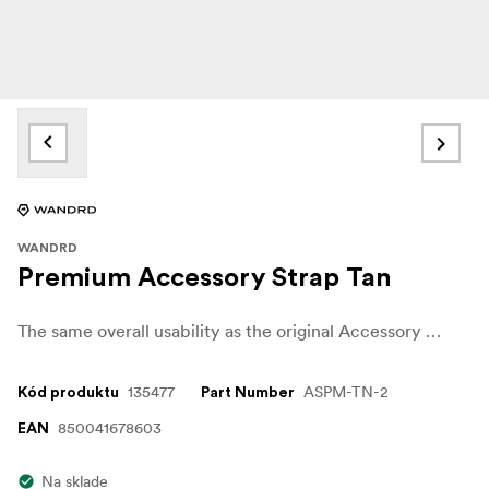
WANDRD
Premium Accessory Strap Tan
The same overall usability as the original Accessory Straps, only better; the new Premium Accessory Straps have upgraded hardware and better functionality.
135477
ASPM-TN-2
Kód produktu
Part Number
850041678603
EAN
Na sklade