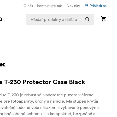
O nás
Kontaktujte nás
Novinky
Prihlásiť sa
ů
se T-230 Protector Case Black
ise T-230 je robustné, vodotesné puzdro v čiernej
ne pre fotoaparáty, drony a náradie. Má stupeň krytia
ohovateľné, odolné voči nárazom a vybavené penovými
 prispôsobenú ochranu - je kompaktné, bezpečné a