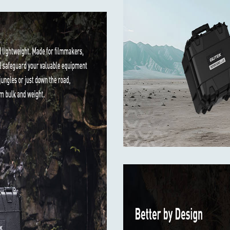
 °C až +80 °C)
ajn a tlakový ventil pripravený na použitie v leteckej doprave