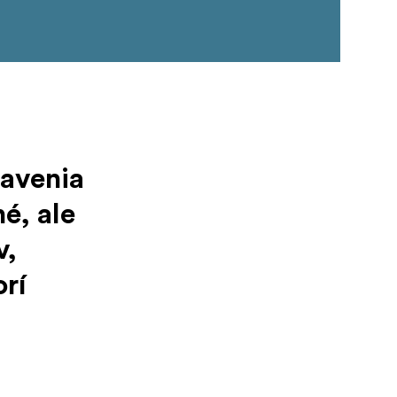
bavenia
é, ale
v,
orí
.
enie pred
-50 °C do