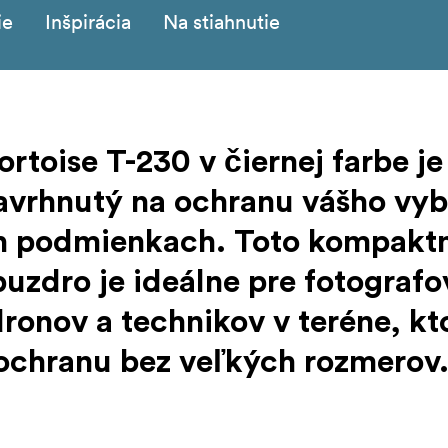
ie
Inšpirácia
Na stiahnutie
toise T-230 v čiernej farbe je
navrhnutý na ochranu vášho vy
ch podmienkach. Toto kompaktn
zdro je ideálne pre fotografo
ronov a technikov v teréne, kt
 ochranu bez veľkých rozmerov
polypropylénu a má certifikát IP67, takže chráni vaše zariad
otami. Je plne ponorný do hĺbky 1 m a zvládne podmienky od 