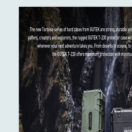
Horľavovzdorný a teplotne odolný (-50
Zosilnená konštrukcia, stohovateľný diz
Súprava obsahuje:
Púzdro Tortoise T-230 Protector × 1
Zvlnená pena na veko × 1
Čalúnená prepážka × 3
Pena na dno × 1
Dvojstranná páska × 1
Užívateľská príručka × 1