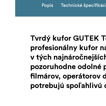
Popis
Technické špecifikác
Tvrdý kufor GUTEK Tor
profesionálny kufor 
v tých najnáročnejší
pozoruhodne odolné pu
filmárov, operátorov d
potrebujú spoľahlivú
Puzdro T-230 je vyrobené z nárazuvzdorného 
prachom, vodou, nárazmi a extrémnymi tepl