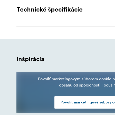
+80 °C. Jeho elegantný čierny exteriér je n
Technické špecifikácie
Vnútorný kufor ponúka 23-litrový objem s in
deliaci systém v kombinácii s penou na veku
objektívov až po mikrofóny a nástroje. Bez
nerezovou oceľou umožňujú dodatočné zabez
plynulé otváranie aj po letoch alebo zmená
Ak už natáčate na mieste, cestujete medzi p
poskytuje spoľahlivú, prenosnú ochranu v pod
ergonomickej, pogumovanej rukoväti je pripr
Inšpirácia
Povoliť marketingovým súborom cookie p
Kľúčové vlastnosti:
obsahu od spoločnosti Focus 
Vonkajšie rozmery: 45 × 37,5 × 19,6 cm
Vnútorné rozmery: 41.7 × 32 × 17.9 cm (2
Povoliť marketingové súbory c
Vodotesný a prachotesný (IP67)