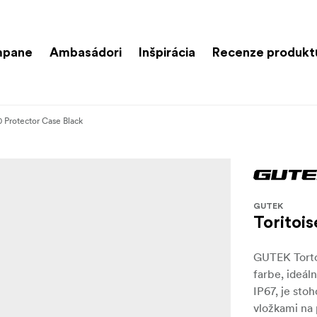
mpane
Ambasádori
Inšpirácia
Recenze produkt
0 Protector Case Black
GUTEK
Toritoi
GUTEK Torto
farbe, ideál
IP67, je st
vložkami na