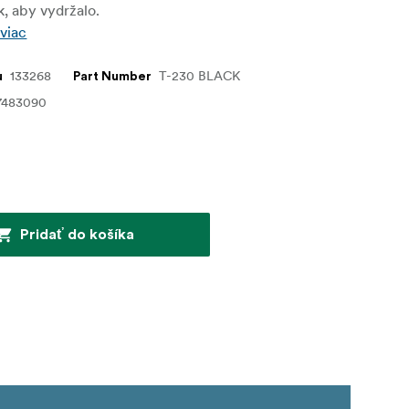
, aby vydržalo.
 viac
133268
T-230 BLACK
u
Part Number
7483090
€
Pridať do košíka