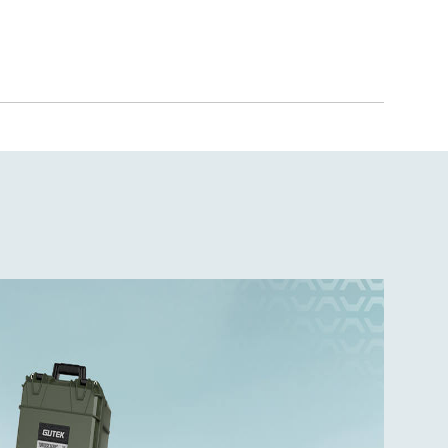
cesty.
trovaný
ov a
ystužené
ezpečuje
ernej farbe
 konštrukcii a
die.