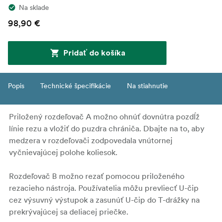
Na sklade
98,90 €
Pridať do košíka
Popis
Technické špecifikácie
Na stiahnutie
Priložený rozdeľovač A možno ohnúť dovnútra pozdĺž
línie rezu a vložiť do puzdra chrániča. Dbajte na to, aby
medzera v rozdeľovači zodpovedala vnútornej
vyčnievajúcej polohe koliesok.
Rozdeľovač B možno rezať pomocou priloženého
rezacieho nástroja. Používatelia môžu prevliecť U-čip
cez výsuvný výstupok a zasunúť U-čip do T-drážky na
prekrývajúcej sa deliacej priečke.