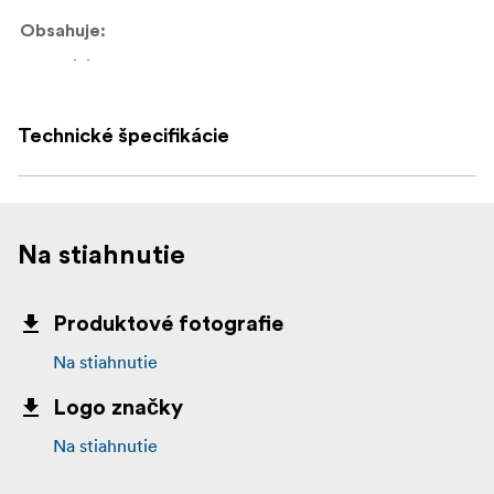
Obsahuje:
Divider A × 2
Divider B × 5
Technické špecifikácie
U-pin × 25
Pull Tab × 25
Cutter Tool × 1
Na stiahnutie
Produktové fotografie
Na stiahnutie
Logo značky
Na stiahnutie