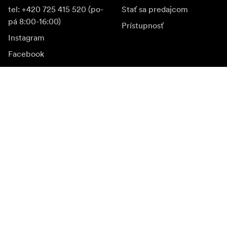
tel: +420 725 415 520 (po-
Stať sa predajcom
pá 8:00-16:00)
Prístupnosť
Instagram
Facebook
YouTube
LinkedIn
Inšpirácia
Ambasádori
Inšpirácia & obsah
Kampane
Novinky
Mediálna banka
Firmvér a jeho aktualizácie