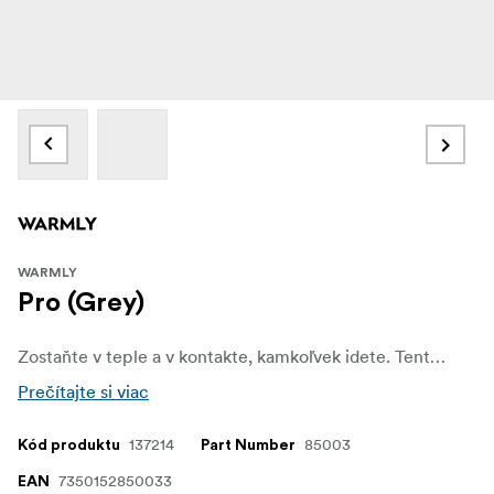
WARMLY
Pro (Grey)
Zostaňte v teple a v kontakte, kamkoľvek idete. Tento kompaktný 2-v-1 ohrievač rúk a powerbanka poskytuje nastaviteľné teplo až do 55 °C so štyrmi úrovňami teploty a vydrží až 16 hodín. Vstavaná powerbanka dokáže nabiť váš smartfón až dvakrát, čo z neho robí perfektného spoločníka pre chladné dni a dobrodružstvá v prírode.
Prečítajte si viac
137214
85003
Kód produktu
Part Number
7350152850033
EAN