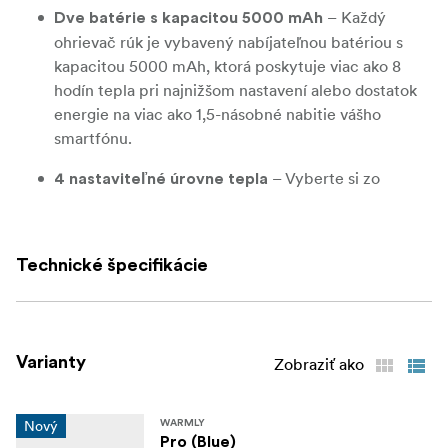
– Každý
Dve batérie s kapacitou 5000 mAh
ohrievač rúk je vybavený nabíjateľnou batériou s
kapacitou 5000 mAh, ktorá poskytuje viac ako 8
hodín tepla pri najnižšom nastavení alebo dostatok
energie na viac ako 1,5-násobné nabitie vášho
smartfónu.
– Vyberte si zo
4 nastaviteľné úrovne tepla
štyroch nastavení teploty, od jemného tepla až po
maximálnu hodnotu
. Inteligentná pamäťová
55 °C
funkcia automaticky vyvolá vašu naposledy zvolenú
Technické špecifikácie
úroveň tepla.
– Dosiahne požadovanú teplotu
Rýchle zahrievanie
za iba
, čím poskytuje okamžitý komfort,
3 sekundy
Varianty
Zobraziť ako
keď to najviac potrebujete.
– Vyrobené z
Prémiová hliníková konštrukcia
Nový
WARMLY
odolného brúseného hliníka pre vynikajúce
Pro (Blue)