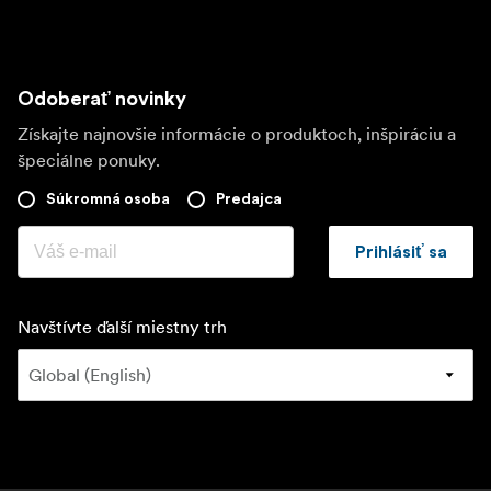
Odoberať novinky
Získajte najnovšie informácie o produktoch, inšpiráciu a
špeciálne ponuky.
Súkromná osoba
Predajca
Prihlásiť sa
Navštívte ďalší miestny trh