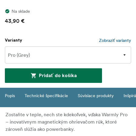
Na sklade
43,90 €
Zobraziť varianty
Varianty
Pridať do košíka
Popis
Technické špecifikácie
Súvisiace produkty
Inšpir
Zostaňte v teple, nech ste kdekoľvek, vďaka Warmly Pro
– inovatívnym magnetickým ohrievačom rúk, ktoré
zároveň slúžia ako powerbanky.