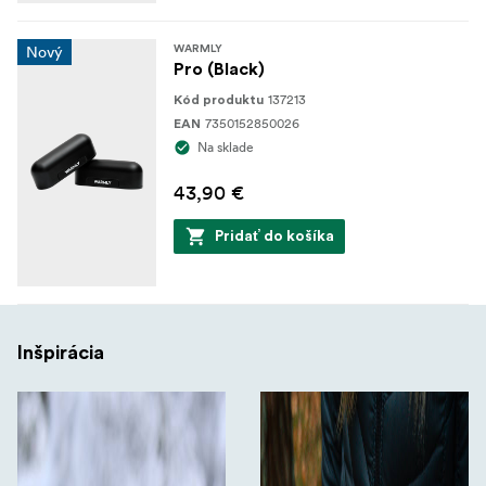
Nový
WARMLY
Pro (Black)
137213
Kód produktu
7350152850026
EAN
Na sklade
43,90 €
Pridať do košíka
Inšpirácia