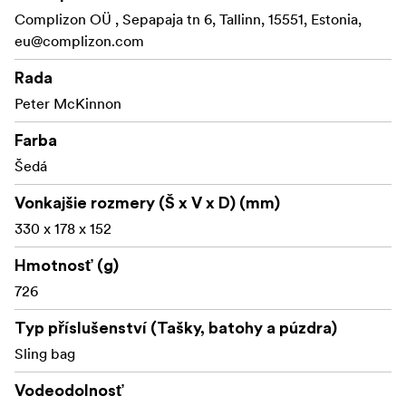
farieb, ktoré budú rezonovať s vaším jedinečným štýlom.
Complizon OÜ , Sepapaja tn 6, Tallinn, 15551, Estonia,
eu@complizon.com
Brašna Luma Camera Sling 9L, navrhnutá z odolných
materiálov, od robustného kovového rámu, ktorý si
Rada
zachováva tvar, až po interiér z materiálu Nylex, ktorý
Peter McKinnon
pevne drží rozdeľovací suchý zips, nielenže prenáša
vybavenie - ale dopĺňa fotografa.
Farba
Šedá
Vonkajšie rozmery (Š x V x D) (mm)
330 x 178 x 152
Hmotnosť (g)
726
Typ příslušenství (Tašky, batohy a púzdra)
Sling bag
Vodeodolnosť