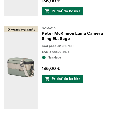
136,00 €
Pridať do košíka
10 years warranty
GOMATIC
Peter McKinnon Luma Camera
Sling 9L, Sage
127410
Kód produktu
810089214676
EAN
Na sklade
136,00 €
Pridať do košíka