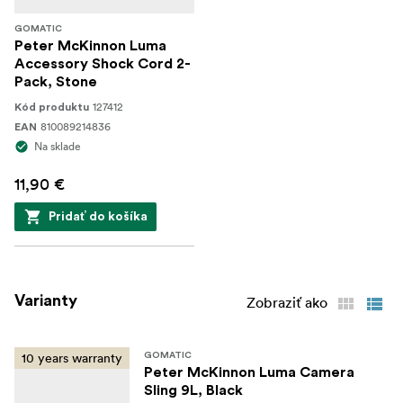
GOMATIC
Peter McKinnon Luma
Accessory Shock Cord 2-
Pack, Stone
127412
Kód produktu
810089214836
EAN
Na sklade
11,90 €
Pridať do košíka
Varianty
Zobraziť ako
10 years warranty
GOMATIC
Peter McKinnon Luma Camera
Sling 9L, Black