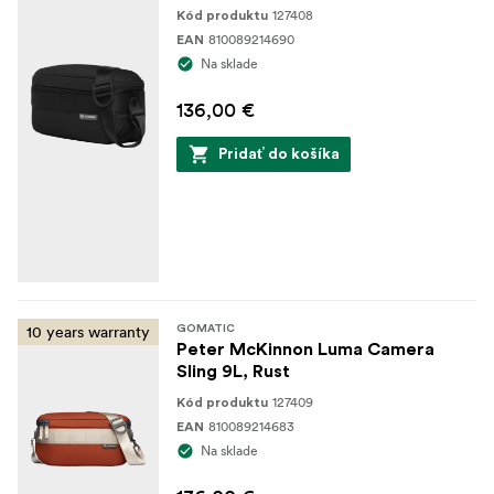
127408
Kód produktu
810089214690
EAN
Na sklade
136,00 €
Pridať do košíka
10 years warranty
GOMATIC
Peter McKinnon Luma Camera
Sling 9L, Rust
127409
Kód produktu
810089214683
EAN
Na sklade