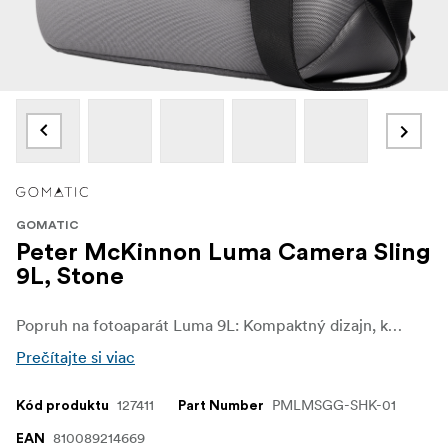
GOMATIC
Peter McKinnon Luma Camera Sling
9L, Stone
Popruh na fotoaparát Luma 9L: Kompaktný dizajn, kompletná výbava. Ideálna pre úspornejšie zostavy vybavenia. Môže sa pochváliť otočnými nitmi, dizajnom s viacerými vreckami a magnetickým zabezpečením. Štyri farebné možnosti, ktoré odrážajú váš štýl. Vynikajúca konštrukcia pre náročných fotografov na cestách.
Prečítajte si viac
127411
PMLMSGG-SHK-01
Kód produktu
Part Number
810089214669
EAN