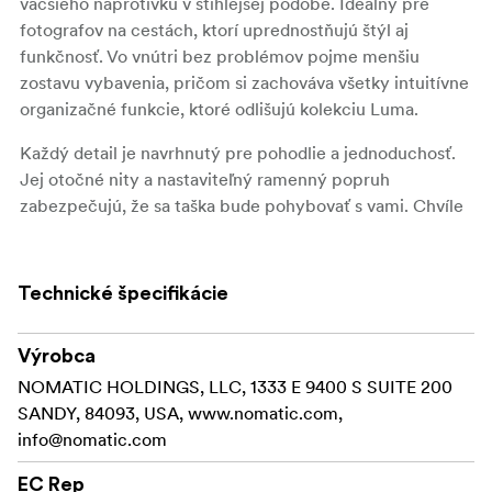
väčšieho náprotivku v štíhlejšej podobe. Ideálny pre
fotografov na cestách, ktorí uprednostňujú štýl aj
funkčnosť. Vo vnútri bez problémov pojme menšiu
zostavu vybavenia, pričom si zachováva všetky intuitívne
organizačné funkcie, ktoré odlišujú kolekciu Luma.
Každý detail je navrhnutý pre pohodlie a jednoduchosť.
Jej otočné nity a nastaviteľný ramenný popruh
zabezpečujú, že sa taška bude pohybovať s vami. Chvíle
rýchleho uchopenia uľahčuje sekundárna rukoväť.
Bezpečné a zároveň ľahko prístupné priehradky?
Skontrolujte.
Technické špecifikácie
Vonkajšie vrecko na veku ponúka rýchly prístup k
potrebným veciam, zatiaľ čo magnetické uzávery
Výrobca
chránia vašu výbavu, aj keď zabudnete zapnúť zips. Vo
NOMATIC HOLDINGS, LLC, 1333 E 9400 S SUITE 200
vnútri sa vďaka vrecku na zips odkrývajú dve strečové
SANDY, 84093, USA, www.nomatic.com,
sieťované vrecká, ktoré zabezpečia, že každý kus
info@nomatic.com
vybavenia bude mať svoje miesto. Pre esteticky
EC Rep
zmýšľajúcich si môžete vybrať zo štyroch rôznych