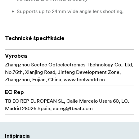
Supports up to 24mm wide angle lens shooting,
provides larger vision
Dual cold shoe seats can be quickly installed with
Technické špecifikácie
microphone, fill light and other equipments
Exclusive prompting APP, bluetooth remote
Výrobca
control, easy to operate
Zhangzhou Seetec Optoelectronics TEchnology Co.. Ltd,
In the Box
No.76th, Xianjing Road, Jinfeng Development Zone,
Zhangzhou, Fujian, China, www.feelworld.cn
1x Feelworld TP13A Teleprompter
EC Rep
4 x Foam rings
TB EC REP EUROPEAN SL, Calle Marcelo Usera 60, LC.
Madrid 28026 Spain,
1x Magnetic smartphone clamp
eureg@tbvat.com
1x Tablet/smartphone clamp
1x Bluetooth Remote Controller
Inšpirácia