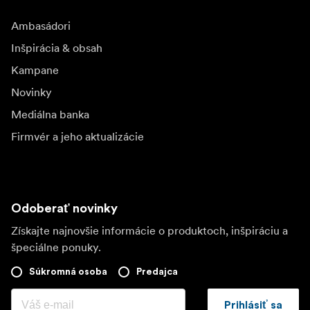
Ambasádori
Inšpirácia & obsah
Kampane
Novinky
Mediálna banka
Firmvér a jeho aktualizácie
Odoberať novinky
Získajte najnovšie informácie o produktoch, inšpiráciu a
špeciálne ponuky.
Súkromná osoba
Predajca
Prihlásiť sa