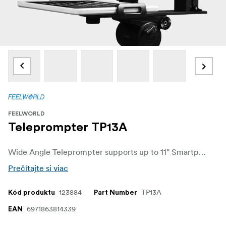
FEELWORLD
Teleprompter TP13A
Wide Angle Teleprompter supports up to 11" Smartphone/Tablet Prompting Smartphone DSLR Recording APP
Prečítajte si viac
123884
TP13A
Kód produktu
Part Number
6971863814339
EAN