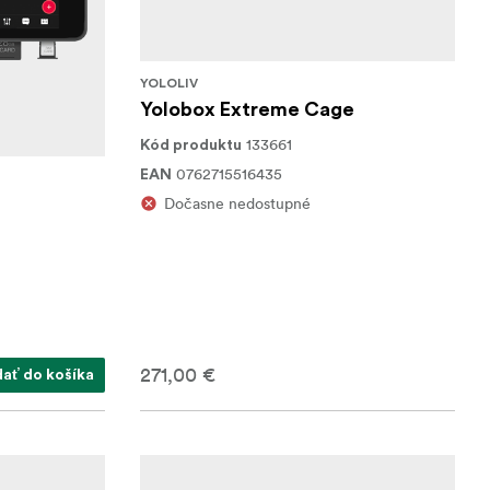
YOLOLIV
Yolobox Extreme Cage
133661
Kód produktu
0762715516435
EAN
Dočasne nedostupné
271,00 €
dať do košíka