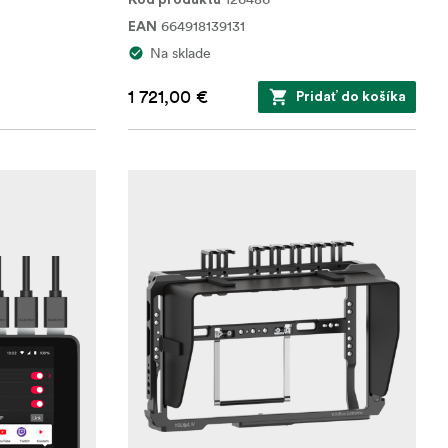
Kód produktu
664918139131
EAN
Na sklade
1 721,00 €
Pridať do košíka