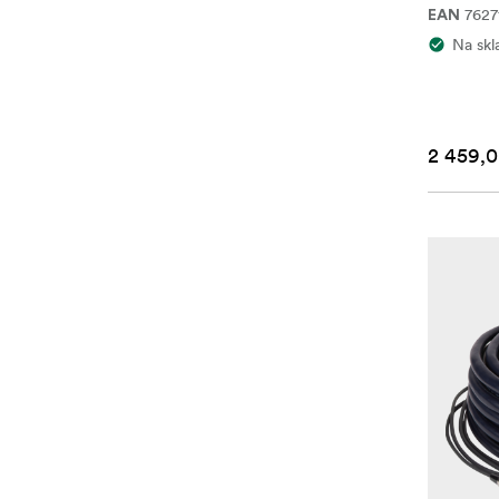
7627
EAN
Na skl
2 459,0