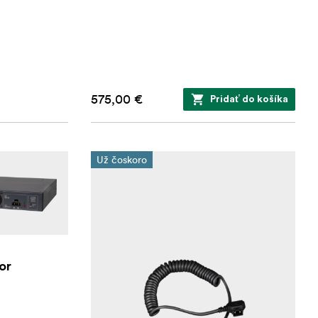
575,00 €
Pridať do košíka
Už čoskoro
or