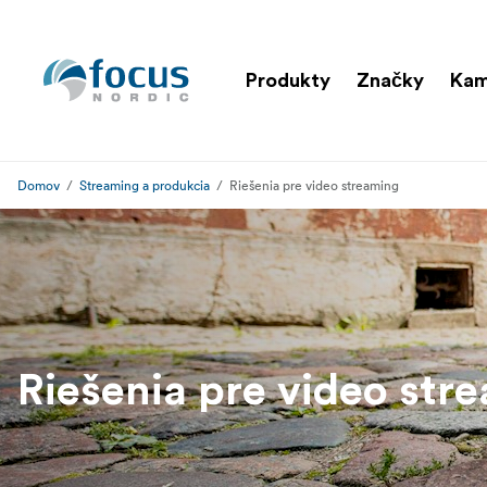
Produkty
Značky
Ka
Domov
Streaming a produkcia
Riešenia pre video streaming
Riešenia pre video str