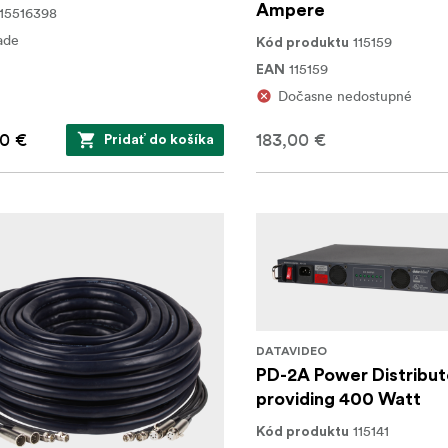
Ampere
15516398
ade
115159
Kód produktu
115159
EAN
Dočasne nedostupné
0 €
183,00 €
Pridať do košíka
DATAVIDEO
PD-2A Power Distribut
providing 400 Watt
115141
Kód produktu