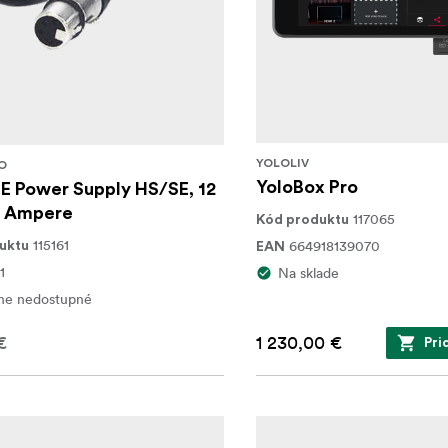
YOLOLIV
O
YoloBox Pro
E Power Supply HS/SE, 12
0 Ampere
117065
Kód produktu
115161
664918139070
uktu
EAN
1
Na sklade
ne nedostupné
€
1 230,00 €
Pri