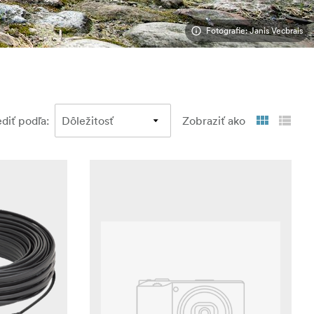
Fotografie: Janis Vecbrais
ediť podľa
:
Zobraziť ako