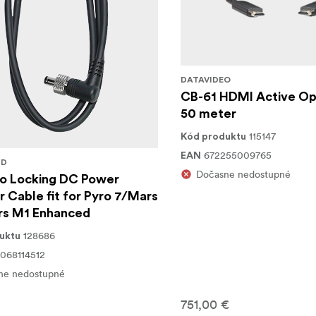
DATAVIDEO
CB-61 HDMI Active Op
50 meter
115147
Kód produktu
672255009765
EAN
ND
Dočasne nedostupné
to Locking DC Power
 Cable fit for Pyro 7/Mars
s M1 Enhanced
128686
uktu
068114512
ne nedostupné
751,00 €