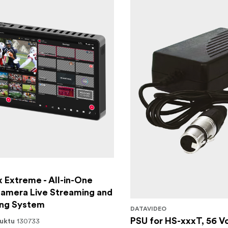
 Extreme - All-in-One
Camera Live Streaming and
ing System
DATAVIDEO
130733
PSU for HS-xxxT, 56 Vo
uktu