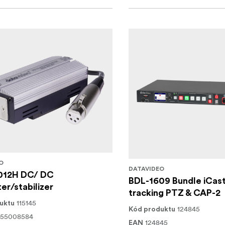
O
DATAVIDEO
012H DC/ DC
BDL-1609 Bundle iCast
er/stabilizer
tracking PTZ & CAP-2
115145
uktu
124845
Kód produktu
255008584
124845
EAN