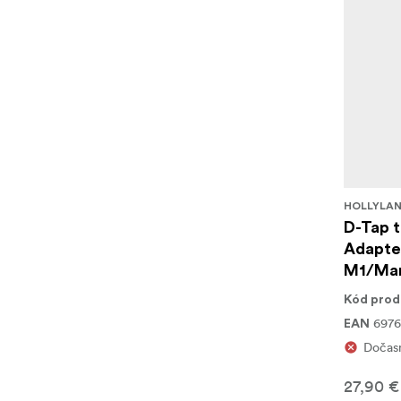
HOLLYLA
D-Tap 
Adapter
M1/Mar
Kód prod
6976
EAN
Dočas
27,90 €