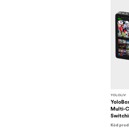
YOLOLIV
YoloBox
Multi-
Switch
Kód prod