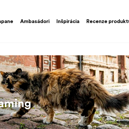
mpane
Ambasádori
Inšpirácia
Recenze produkt
eaming