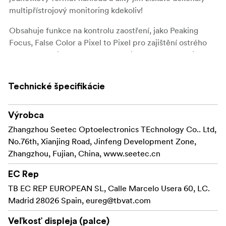
multipřístrojový monitoring kdekoliv!
Obsahuje funkce na kontrolu zaostření, jako Peaking
Focus, False Color a Pixel to Pixel pro zajištění ostrého
obrazu. Dále je vybaven funkcemi seřízení obrazu jako
Center Marker, Safety Marker a Grid Marker, aby
nedošlo během živého vysílání ke střihu obrazovky a byl
Technické špecifikácie
zajištěn odpovídající prostor pro ostatní funkce během
živé produkce. Kromě toho také obsahuje další užitečné
funkce jako Image Zoom, Check Field, Image Freeze,
Výrobca
Color Temperature Adjustment apod.
Zhangzhou Seetec Optoelectronics TEchnology Co.. Ltd,
No.76th, Xianjing Road, Jinfeng Development Zone,
15,6” LCD, Full HD 1920x1080
Zhangzhou, Fujian, China, www.seetec.cn
Seetec Atem156 je vybaven 15,6“ IPS LCD panelem.
EC Rep
Samotný IPS LCD panel má rozlišení 1920 x 1080 s
TB EC REP EUROPEAN SL, Calle Marcelo Usera 60, LC.
kontrastním poměrem 800:1 a LED podsvícením s jasem
Madrid 28026 Spain,
eureg@tbvat.com
250cd/m² pro přesnou reprodukci videa. Kombinuje
širokoúhlý náhled v úhlu 170° v horizontálním a
Veľkosť displeja (palce)