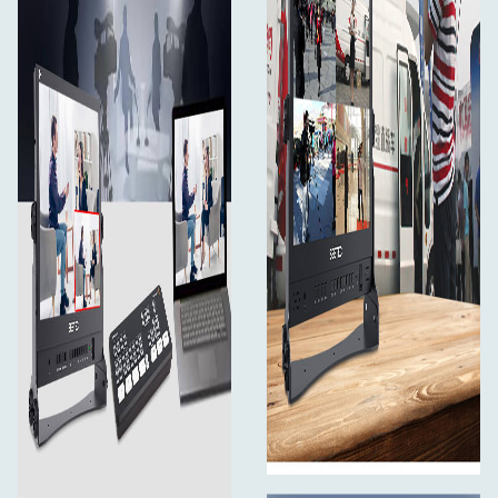
Obsah balení:
Monitor ATEM156
Napájecí adaptér 3A DC
Bateriová deska V-Mount
Držák ve tvaru U
Kabel mini/micro HDMI na HDMI