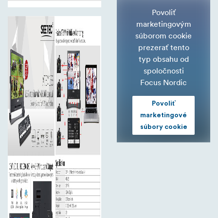
Povoliť
marketingovým
súborom cookie
prezerať tento
typ obsahu od
spoločnosti
Focus Nordic
Povoliť
marketingové
súbory cookie