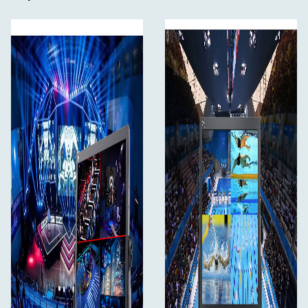
Připevněte k podpěře fotoaparátu nebo zavěste
kdekoliv
Na konzoli ve tvaru U jsou 3 montážní body.
Standardizované montážní body se snadno upevňují a
jsou kompatibilní s rigy a vybavením třetích stran. Díky
otvorům 1/4“ můžete monitor zavěsit nebo upevnit na
stojan fotoaparátu a používat jako monitor pro celý tým.
Nebo ho můžete ustavit na stůl a používat jako stolní
monitor.
VESA montážní body
Vestavěné montážní body VESA slouží k tomu, že
ATEM156 nemusíte jako mnoho ostatního hardware
vsazovat do rámů či stojanů, pokud potřebujete umístit
vysílací monitor do kójí, na zdi nebo vlastně kamkoliv!
Hliníkový rám