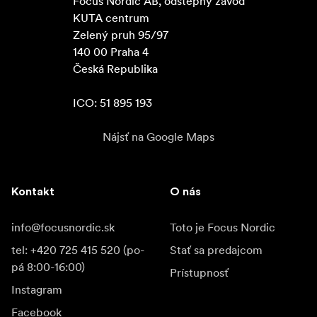
Focus Nordic AB, odštěpný závod

KUTA centrum

Zelený pruh 95/97

140 00 Praha 4

Česká Republika

ICO: 51 895 193
Nájsť na Google Maps
Kontakt
O nás
info@focusnordic.sk
Toto je Focus Nordic
tel: +420 725 415 520 (po-
Stať sa predajcom
pá 8:00-16:00)
Prístupnosť
Instagram
Facebook