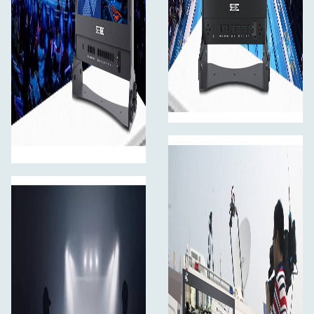
Rám ATEM156 je vyroben z vysoce odolného a
odlehčeného hliníku určeného pro letecký průmysl,
hmotnost zařízení ATEM156 je pouhých 1,57 kg (bez
konzole) a přitom má má tento kov vysokou odolnost a
trvanlivost a je vhodný pro vysoce intenzivní produkce,
jako je mobilní natáčení, živé vysílání nebo natáčení v
exteriérech.
Monitor pro vysílání živé produkce
Atem156 je cenově dostupné řešení pro tvorbu
neuvěřitelných programů přímo z živě natáčených
událostí! Je velmi vhodný pro vysílací studia, živé
natáčení sportu, koncertů, přednášek a seminářů,
eSportovních a herních soutěží, vysílání přes internet a
další obrazovou produkci. Dokáže naplnit vaše
požadavky na interiérové a exteriérové multikamerové
natáčení.