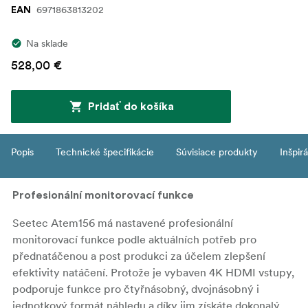
6971863813202
EAN
Na sklade
528,00 €
Pridať do košíka
Popis
Technické špecifikácie
Súvisiace produkty
Inšpir
Profesionální monitorovací funkce
Seetec Atem156 má nastavené profesionální
monitorovací funkce podle aktuálních potřeb pro
přednatáčenou a post produkci za účelem zlepšení
efektivity natáčení. Protože je vybaven 4K HDMI vstupy,
podporuje funkce pro čtyřnásobný, dvojnásobný i
jednotkový formát náhledu a díky jim získáte dokonalý