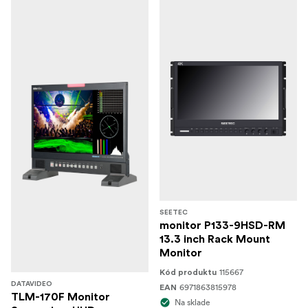
SEETEC
monitor P133-9HSD-RM
13.3 inch Rack Mount
Monitor
115667
Kód produktu
DATAVIDEO
6971863815978
EAN
TLM-170F Monitor
Na sklade