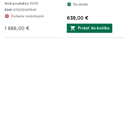
115113
Kód produktu
Na sklade
672255007440
EAN
Dočasne nedostupné
638,00 €
1 886,00 €
Pridať do košíka