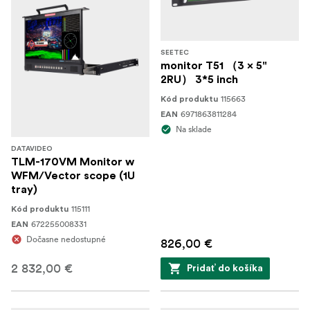
SEETEC
monitor T51 （3 x 5"
2RU） 3*5 inch
115663
Kód produktu
6971863811284
EAN
Na sklade
DATAVIDEO
TLM-170VM Monitor w
WFM/Vector scope (1U
tray)
115111
Kód produktu
672255008331
EAN
Dočasne nedostupné
826,00 €
2 832,00 €
Pridať do košíka