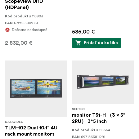
Scopeview UHD
(HDPanel)
118903
Kód produktu
672255009161
EAN
Dočasne nedostupné
585,00 €
2 832,00 €
Pridať do košíka
SEETEC
monitor T51-H （3 x 5"
2RU） 3*5 inch
DATAVIDEO
TLM-102 Dual 10.1” 4U
115664
Kód produktu
rack mount monitors
6971863811291
EAN