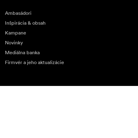
Ambasádori
Inšpirácia & obsah
Kampane
Novinky
Mediálna banka
Firmvér a jeho aktualizácie
Odoberať novinky
Získajte najnovšie informácie o produktoch, inšpiráciu a
špeciálne ponuky.
Súkromná osoba
Predajca
Prihlásiť sa