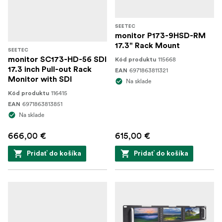
SEETEC
monitor P173-9HSD-RM
17.3" Rack Mount
SEETEC
monitor SC173-HD-56 SDI
115668
Kód produktu
17.3 inch Pull-out Rack
6971863811321
EAN
Monitor with SDI
Na sklade
116415
Kód produktu
6971863813851
EAN
Na sklade
666,00 €
615,00 €
Pridať do košíka
Pridať do košíka