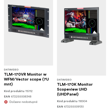
DATAVIDEO
TLM-170VR Monitor w
WFM/Vector scope (7U
DATAVIDEO
mnt)
TLM-170K Monitor
Scopeview UHD
115112
Kód produktu
(UHDPanel)
672255008348
EAN
118904
Kód produktu
Dočasne nedostupné
672255009130
EAN