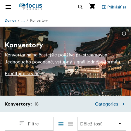
Prihlásiť sa
...
Domov
Konvertory
Konvertory
Konvertor sa najčastejšie používa pri streamovaní.
Jednoducho povedané, vstupný signál jedného formátu
konvertuje na výstupný signál iného formátu.
Prečítajte si viac
18
Categories
Konvertory
:
Filtre