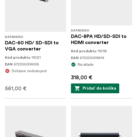
DATAVIDEO
DAC-8PA HD/SD-SDI to
DATAVIDEO
HDMI converter
DAC-60 HD/ SD-SDI to
VGA converter
115118
Kód produktu
115121
672255008614
Kód produktu
EAN
672255004005
Na sklade
EAN
Dočasne nedostupné
318,00 €
561,00 €
Pridať do košíka