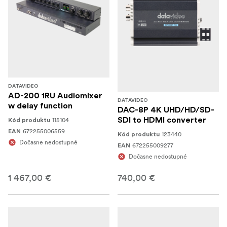
DATAVIDEO
AD-200 1RU Audiomixer
DATAVIDEO
w delay function
DAC-8P 4K UHD/HD/SD-
115104
SDI to HDMI converter
Kód produktu
672255006559
EAN
123440
Kód produktu
Dočasne nedostupné
672255009277
EAN
Dočasne nedostupné
1 467,00 €
740,00 €