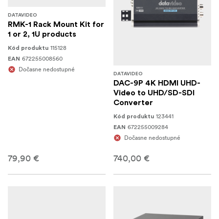
DATAVIDEO
RMK-1 Rack Mount Kit for
1 or 2, 1U products
115128
Kód produktu
672255008560
EAN
Dočasne nedostupné
DATAVIDEO
DAC-9P 4K HDMI UHD-
Video to UHD/SD-SDI
Converter
123441
Kód produktu
672255009284
EAN
Dočasne nedostupné
79,90 €
740,00 €