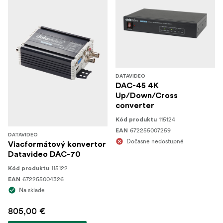
DATAVIDEO
DAC-45 4K
Up/Down/Cross
converter
115124
Kód produktu
672255007259
EAN
DATAVIDEO
Dočasne nedostupné
Viacformátový konvertor
Datavideo DAC-70
115122
Kód produktu
672255004326
EAN
Na sklade
805,00 €