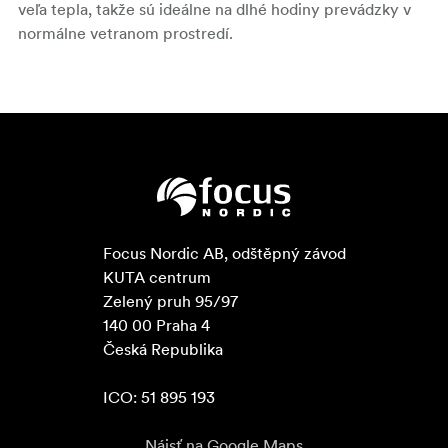
veľa tepla, takže sú ideálne na dlhé hodiny prevádzky v
normálne vetranom prostredí.
Focus Nordic AB, odštěpný závod

KUTA centrum

Zelený pruh 95/97

140 00 Praha 4

Česká Republika

ICO: 51 895 193
Nájsť na Google Maps