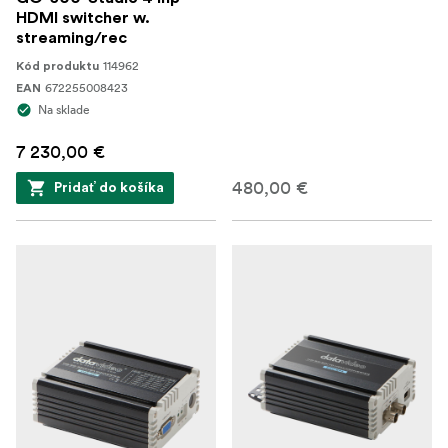
HDMI switcher w.
streaming/rec
114962
Kód produktu
672255008423
EAN
Na sklade
7 230,00 €
480,00 €
Pridať do košíka