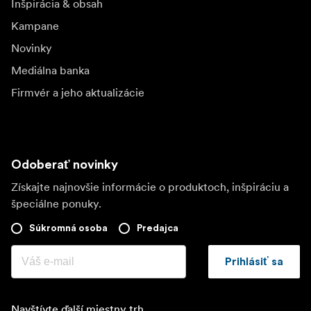
Inšpirácia & obsah
Kampane
Novinky
Mediálna banka
Firmvér a jeho aktualizácie
Odoberať novinky
Získajte najnovšie informácie o produktoch, inšpiráciu a
špeciálne ponuky.
Súkromná osoba
Predajca
Prihlásiť sa
Navštívte ďalší miestny trh