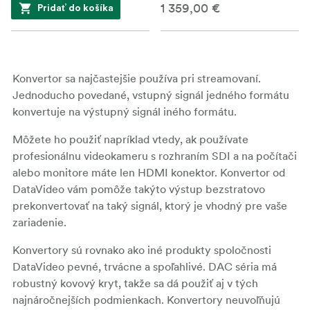
1 359,00 €
Pridať do košíka
Konvertor sa najčastejšie používa pri streamovaní.
Jednoducho povedané, vstupný signál jedného formátu
konvertuje na výstupný signál iného formátu.
Môžete ho použiť napríklad vtedy, ak používate
profesionálnu videokameru s rozhraním SDI a na počítači
alebo monitore máte len HDMI konektor. Konvertor od
DataVideo vám pomôže takýto výstup bezstratovo
prekonvertovať na taký signál, ktorý je vhodný pre vaše
zariadenie.
Konvertory sú rovnako ako iné produkty spoločnosti
DataVideo pevné, trvácne a spoľahlivé. DAC séria má
robustný kovový kryt, takže sa dá použiť aj v tých
najnáročnejších podmienkach. Konvertory neuvoľňujú