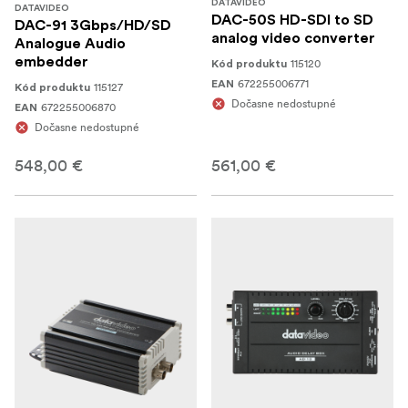
DATAVIDEO
DATAVIDEO
DAC-50S HD-SDI to SD
DAC-91 3Gbps/HD/SD
analog video converter
Analogue Audio
embedder
115120
Kód produktu
672255006771
EAN
115127
Kód produktu
Dočasne nedostupné
672255006870
EAN
Dočasne nedostupné
548,00 €
561,00 €