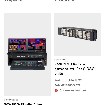
DATAVIDEO
RMK-2 2U Rack w
powerdistr. For 8 DAC
units
115129
Kód produktu
672255008577
EAN
Dočasne nedostupné
DATAVIDEO
GO-500-Studio 4 Inp