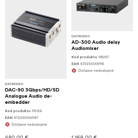
DATAVIDEO
AD-300 Audio delay
Audiomixer
118267
Kód produktu
672255009116
EAN
Dočasne nedostupné
DATAVIDEO
DAC-90 3Gbps/HD/SD
Analogue Audio de-
embedder
115126
Kód produktu
672255004197
EAN
Dočasne nedostupné
480,00 €
1 169,00 €