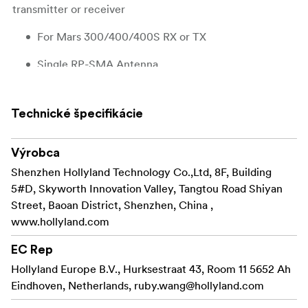
transmitter or receiver
For Mars 300/400/400S RX or TX
Single RP-SMA Antenna
Supports 5.1 to 5.8 GHz Frequency
Technické špecifikácie
2 dBi Gain, SWR 2
Výrobca
Shenzhen Hollyland Technology Co.,Ltd, 8F, Building
5#D, Skyworth Innovation Valley, Tangtou Road Shiyan
Street, Baoan District, Shenzhen, China ,
www.hollyland.com
EC Rep
Hollyland Europe B.V., Hurksestraat 43, Room 11 5652 Ah
Eindhoven, Netherlands,
ruby.wang@hollyland.com