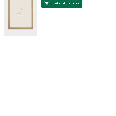
Pridať do košíka
FSC®
FOCUS
Grace Oak 13X18
132548
Kód produktu
7391879058692
EAN
Na sklade
7,99 €