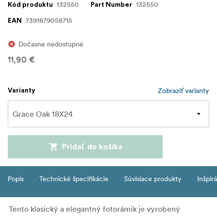
132550
132550
Kód produktu
Part Number
7391879058715
EAN
Dočasne nedostupné
11,90 €
Zobraziť varianty
Varianty
Pridať do košíka
Popis
Technické špecifikácie
Súvisiace produkty
Inšpir
Tento
klasický a elegantný fotorámik
je vyrobený