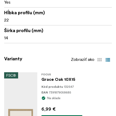
Yes
Hĺbka profilu (mm)
22
Šírka profilu (mm)
14
Varianty
Zobraziť ako
FSC®
FOCUS
Grace Oak 10X15
132547
Kód produktu
7391879058685
EAN
Na sklade
6,99 €