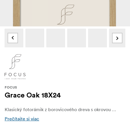
FOCUS
Grace Oak 18X24
Klasický fotorámik z borovicového dreva s okrovou dyhou, ktorý sa vyznačuje o niečo hlbším profilom a prednou stranou z pravého skla (akrylové sklo vo vybraných veľkostiach). Ideálne na steny galérie alebo na samostatné vystavenie. K dispozícii vo viacerých veľkostiach zadná podpora až do rozmerov 24 × 30 cm
Prečítajte si viac