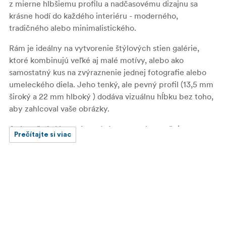
z
mierne hlbšiemu profilu
a nadčasovému dizajnu sa
krásne hodí do každého interiéru - moderného,
tradičného alebo minimalistického.
Rám je ideálny na vytvorenie štýlových stien galérie,
ktoré kombinujú veľké aj malé motívy, alebo ako
samostatný kus na zvýraznenie jednej fotografie alebo
umeleckého diela. Jeho
tenký, ale pevný profil
(13,5 mm
široký a
22 mm hlboký
) dodáva vizuálnu hĺbku bez toho,
aby zahlcoval vaše obrázky.
A
skutočná sklenená predná strana
zabezpečuje
Prečítajte si viac
optimálnu čistotu a ochranu vašich fotografií,
pričom
Vyberané veľkosti sú vybavené akrylovým
sklom
pre ľahšiu manipuláciu a zvýšenú bezpečnosť.
Rámy do
rozmeru 24 × 30 cm
sú vybavené
zadnou
opierkou
, vďaka čomu sú okrem montáže na stenu
vhodné aj na umiestnenie na poličku alebo stôl.