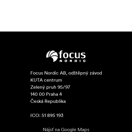
Focus Nordic AB, odštěpný závod

KUTA centrum

Zelený pruh 95/97

140 00 Praha 4

Česká Republika

ICO: 51 895 193
Nájsť na Google Maps