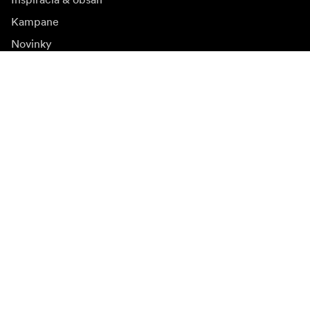
Kampane
Novinky
Mediálna banka
Firmvér a jeho aktualizácie
Odoberať novinky
Získajte najnovšie informácie o produktoch, inšpiráciu a
špeciálne ponuky.
Súkromná osoba
Predajca
Prihlásiť sa
Navštívte ďalší miestny trh