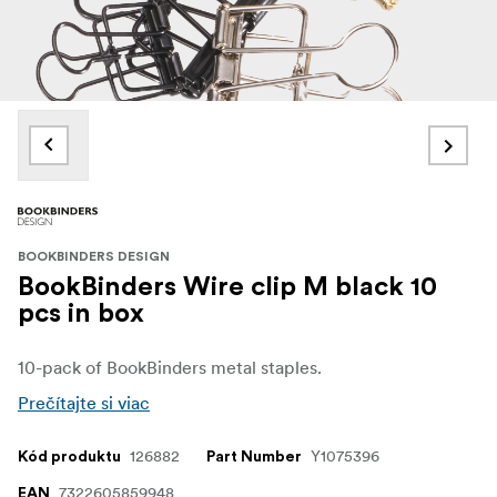
BOOKBINDERS DESIGN
BookBinders Wire clip M black 10
pcs in box
10-pack of BookBinders metal staples.
Prečítajte si viac
126882
Y1075396
Kód produktu
Part Number
7322605859948
EAN