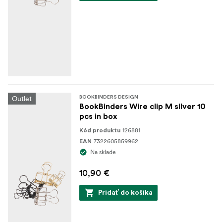
Outlet
BOOKBINDERS DESIGN
BookBinders Wire clip M silver 10
pcs in box
126881
Kód produktu
7322605859962
EAN
Na sklade
10,90 €
Pridať do košíka