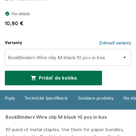
Na sklade
10,90 €
Zobraziť varianty
Varianty
Pridať do košíka
Popis
Technické špecifikácie
Súvisiace produkty
Na sti
BookBinders Wire clip M black 10 pcs in box
10-pack of metal staples. Use them for paper bundles,