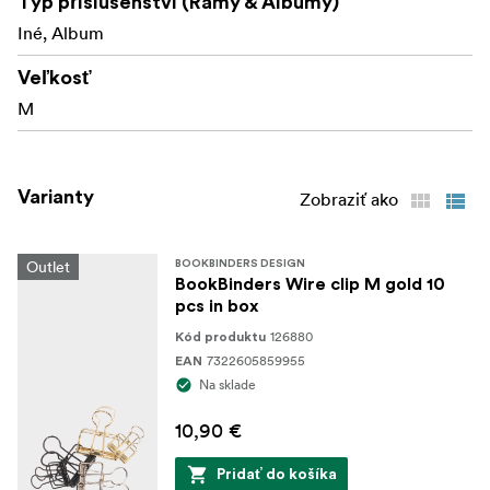
Typ příslušenství (Rámy & Albumy)
Iné, Album
Veľkosť
M
Varianty
Zobraziť ako
Outlet
BOOKBINDERS DESIGN
BookBinders Wire clip M gold 10
pcs in box
126880
Kód produktu
7322605859955
EAN
Na sklade
10,90 €
Pridať do košíka