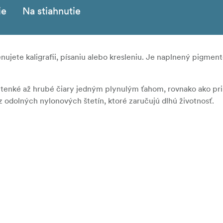
ie
Na stiahnutie
venujete kaligrafii, písaniu alebo kresleniu. Je naplnený pigme
 tenké až hrubé čiary jedným plynulým ťahom, rovnako ako pri
z odolných nylonových štetín, ktoré zaručujú dlhú životnosť.