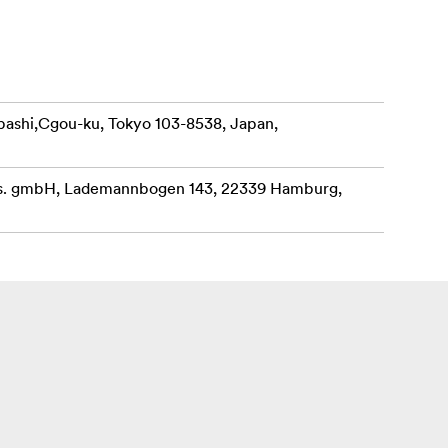
, že
bashi,Cgou-ku, Tokyo 103-8538, Japan,
ges. gmbH, Lademannbogen 143, 22339 Hamburg,