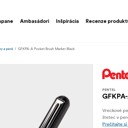
mpane
Ambasádori
Inšpirácia
Recenze produkt
ky a perá
GFKPA-A Pocket Brush Marker Black
PENTEL
GFKPA-A
Vreckové pe
štetec v per
Prečítajte si