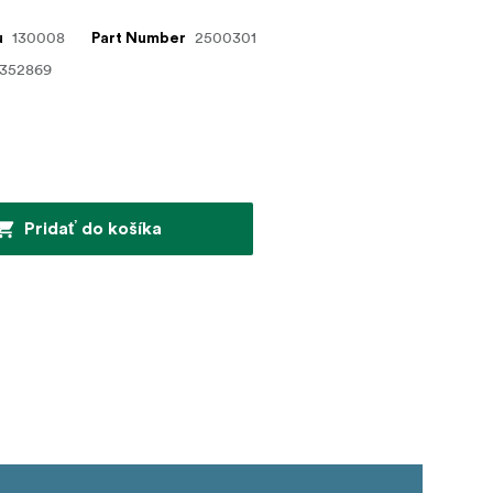
130008
2500301
u
Part Number
7352869
Pridať do košíka