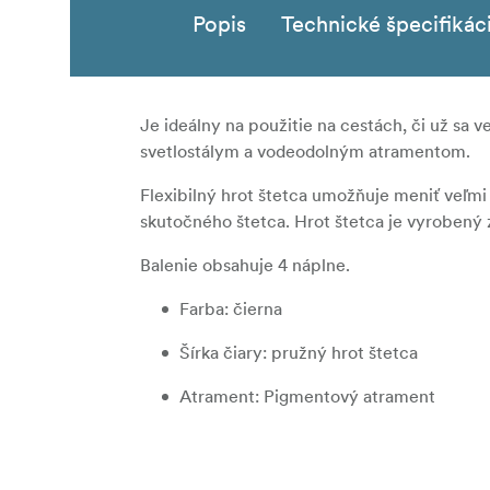
Popis
Technické špecifikác
Je ideálny na použitie na cestách, či už sa 
svetlostálym a vodeodolným atramentom.
Flexibilný hrot štetca umožňuje meniť veľmi
skutočného štetca. Hrot štetca je vyrobený 
Balenie obsahuje 4 náplne.
Farba: čierna
Šírka čiary: pružný hrot štetca
Atrament: Pigmentový atrament
Možnosť opätovného naplnenia: Áno: .
Kód výrobku na doplnenie: FP10