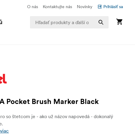
O nás
Kontaktujte nás
Novinky
Prihlásiť sa
ů
 Pocket Brush Marker Black
ro so štetcom je - ako už názov napovedá - dokonalý
e.
 viac