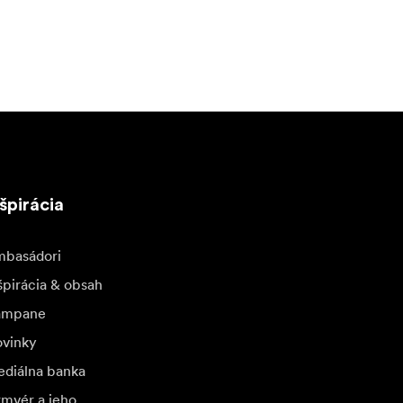
špirácia
basádori
špirácia & obsah
ampane
vinky
diálna banka
rmvér a jeho