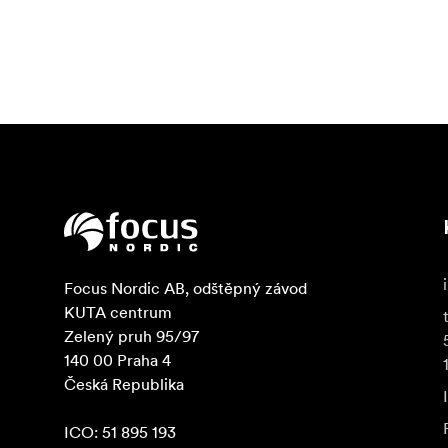
Focus Nordic AB, odštěpný závod

KUTA centrum

Zelený pruh 95/97

140 00 Praha 4

Česká Republika

ICO: 51 895 193