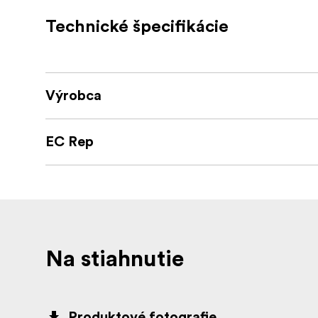
Svetlostálosť: Áno Áno
Technické špecifikácie
Certifikáty: Vodotesnosť a odolnosť proti vo
GFKP3-A je vyrobený podľa certifikátu ISO 
Výrobca
spoločnosť sa zaviazala k udržateľnosti vo v
EC Rep
Na stiahnutie
Produktové fotografie