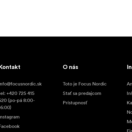
Kontakt
O nás
In
info@focusnordic.sk
Toto je Focus Nordic
Am
tel: +420 725 415
Stať sa predajcom
In
520 (po-pá 8:00-
Prístupnosť
K
16:00)
No
Instagram
Me
Facebook
Fi