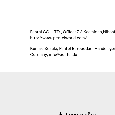
de:
14001 "Environmentálne riadenie". Norma ISO 14001 potvrdzuje
Pentel CO., LTD., Office: 7-2,Koamicho,Nihon
šetkých aspektoch svojej činnosti.
http://www.pentelworld.com/
Kuniaki Suzuki, Pentel Bürobedarf-Handels
Germany,
info@pentel.de
Logo značky