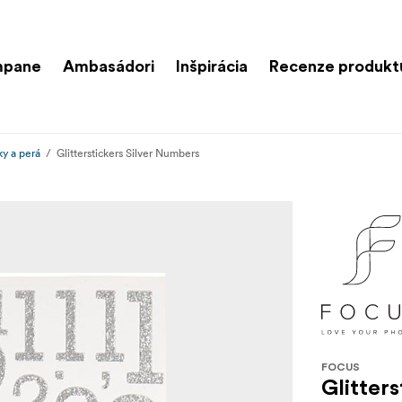
mpane
Ambasádori
Inšpirácia
Recenze produkt
ky a perá
Glitterstickers Silver Numbers
FOCUS
Glitter