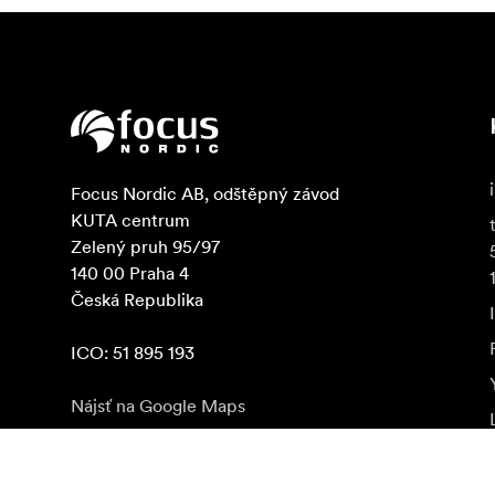
Focus Nordic AB, odštěpný závod

KUTA centrum

Zelený pruh 95/97

140 00 Praha 4

Česká Republika

ICO: 51 895 193
Nájsť na Google Maps