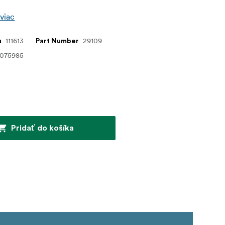
 viac
111613
29109
u
Part Number
4075985
Pridať do košíka