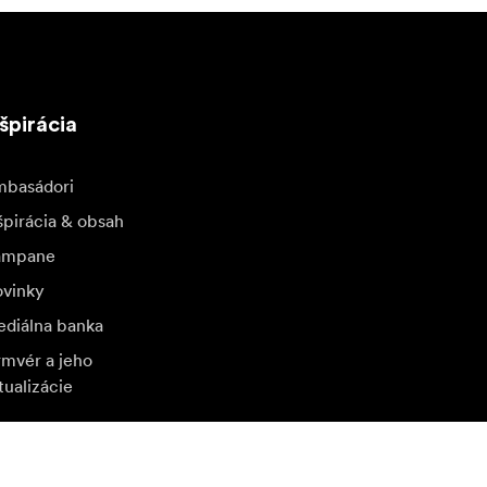
špirácia
basádori
špirácia & obsah
ampane
vinky
diálna banka
rmvér a jeho
tualizácie