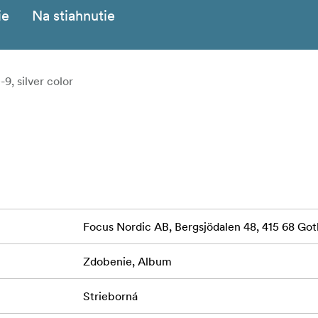
ie
Na stiahnutie
9, silver color
Focus Nordic AB, Bergsjödalen 48, 415 68 G
Zdobenie, Album
Strieborná