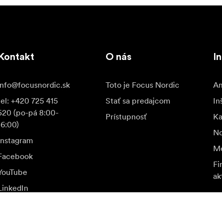
Kontakt
O nás
In
info@focusnordic.sk
Toto je Focus Nordic
Am
tel: +420 725 415
Stať sa predajcom
In
520 (po-pá 8:00-
Prístupnosť
K
16:00)
No
Instagram
Me
Facebook
Fi
YouTube
ak
LinkedIn