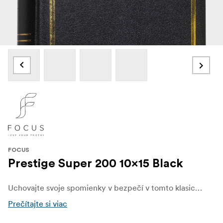
FOCUS
Prestige Super 200 10x15 Black
Uchovajte svoje spomienky v bezpečí v tomto klasickom fotoalbume v knižnej väzbe, ktorý má jednoduchý, ale elegantný obal z umelej kože a jemné zlaté detaily. Album má mimoriadne pevné obaly na dlhodobé používanie a obsahuje vrecká až na 200 fotografií vo veľkosti do 10x15 cm.
Prečítajte si viac