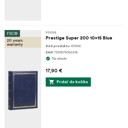
FSC®
FOCUS
Prestige Super 200 10x15 Blue
20 years
warranty
131346
Kód produktu
7391879055516
EAN
Na sklade
17,90 €
Pridať do košíka