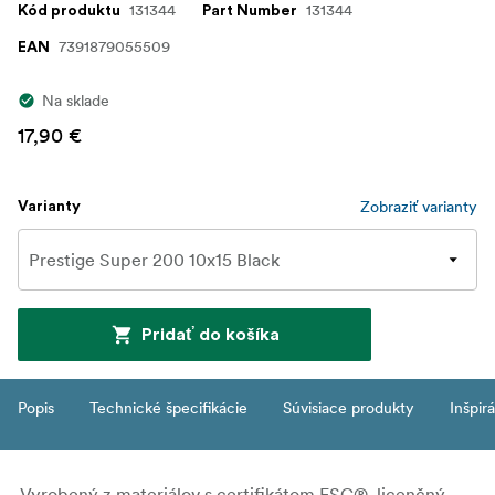
131344
131344
Kód produktu
Part Number
7391879055509
EAN
Na sklade
17,90 €
Zobraziť varianty
Varianty
Pridať do košíka
Popis
Technické špecifikácie
Súvisiace produkty
Inšpir
Vyrobený z materiálov s certifikátom FSC®, licenčný