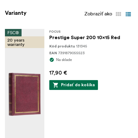
Varianty
Zobraziť ako
FSC®
FOCUS
Prestige Super 200 10x15 Red
20 years
warranty
131345
Kód produktu
7391879055523
EAN
Na sklade
17,90 €
Pridať do košíka