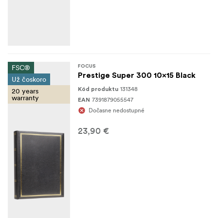
FSC®
FOCUS
Prestige Super 300 10x15 Black
Už čoskoro
131348
Kód produktu
20 years
warranty
7391879055547
EAN
Dočasne nedostupné
23,90 €