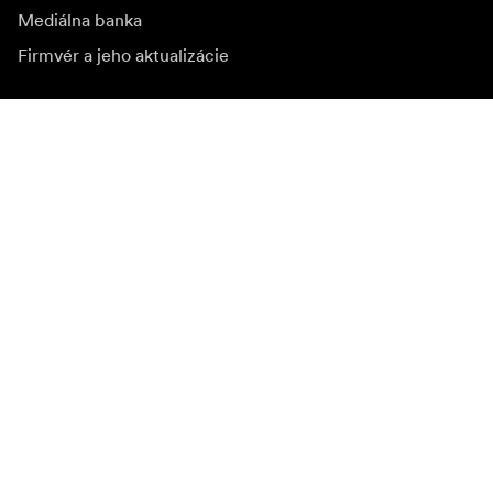
Mediálna banka
Firmvér a jeho aktualizácie
Odoberať novinky
Získajte najnovšie informácie o produktoch, inšpiráciu a
špeciálne ponuky.
Súkromná osoba
Predajca
Prihlásiť sa
Navštívte ďalší miestny trh