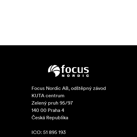
Focus Nordic AB, odštěpný závod

KUTA centrum

Zelený pruh 95/97

140 00 Praha 4

Česká Republika

ICO: 51 895 193