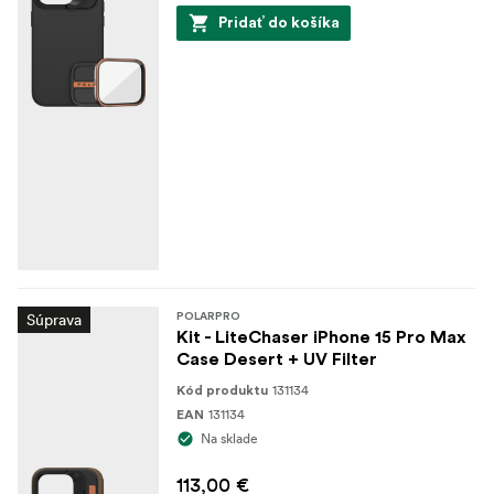
Pridať do košíka
Súprava
POLARPRO
Kit - LiteChaser iPhone 15 Pro Max
Case Desert + UV Filter
131134
Kód produktu
131134
EAN
Na sklade
113,00 €