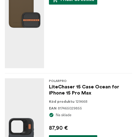
Čo je v balení:
1x puzdro
1x hliníková ochranná doska
POLARPRO
LiteChaser 15 Case Ocean for
iPhone 15 Pro Max
129668
Kód produktu
817465029855
EAN
Na sklade
87,90 €