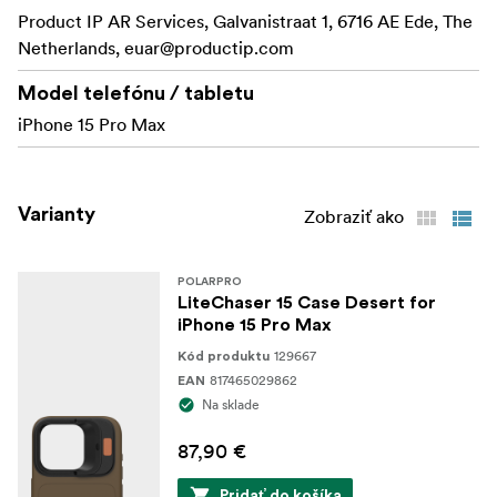
fotoaparáty telefónu a udržuje ich čisté pred
Product IP AR Services, Galvanistraat 1, 6716 AE Ede, The
nečistotami/odreninami/škrabancami.
Netherlands,
euar@productip.com
Tri úplne nové možnosti upevnenia filtrov:
Model telefónu / tabletu
67 mm adaptér filtra (Pripevnite svoje
iPhone 15 Pro Max
obľúbené filtre fotoaparátu priamo na iPhone
15)
Varianty
Zobraziť ako
Natívne filtre LCP15 (CP, VND3-5 a UV)
Adaptér pre filtre LCP13/14 (Používajte filtre
POLARPRO
predchádzajúceho modelu s LCP15!)
LiteChaser 15 Case Desert for
iPhone 15 Pro Max
Nová silnejšia sústava MagSafe™ pre plnohodnotné
129667
možnosti nabíjania a montáže.
Kód produktu
817465029862
EAN
Zosilnený systém upevnenia na koľajnicu pre
Na sklade
rýchloupínací grip + Bluetooth uzávierka.
87,90 €
(Kompatibilný s gripom LCP14/15!)
Pridať do košíka