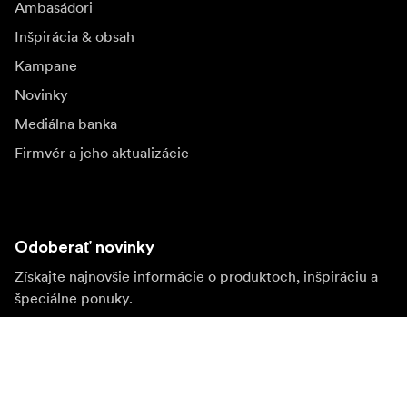
Ambasádori
Inšpirácia & obsah
Kampane
Novinky
Mediálna banka
Firmvér a jeho aktualizácie
Odoberať novinky
Získajte najnovšie informácie o produktoch, inšpiráciu a
špeciálne ponuky.
Súkromná osoba
Predajca
Prihlásiť sa