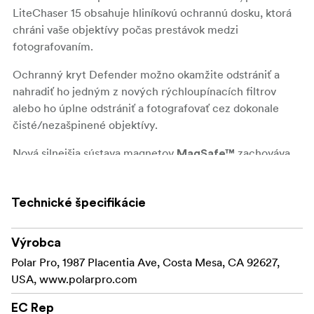
LiteChaser 15 obsahuje hliníkovú ochrannú dosku, ktorá
chráni vaše objektívy počas prestávok medzi
fotografovaním.
Ochranný kryt Defender možno okamžite odstrániť a
nahradiť ho jedným z nových rýchloupínacích filtrov
alebo ho úplne odstrániť a fotografovať cez dokonale
čisté/nezašpinené objektívy.
Nová silnejšia sústava magnetov
zachováva
MagSafe™
plné možnosti nabíjania a nový vylepšený držiak na
koľajničku umožňuje okamžitú inštaláciu nášho gripu
Technické špecifikácie
LiteChaser a Bluetooth Shutter.
K dispozícii v 4 farebných prevedeniach inšpirovaných
Výrobca
dobrodružstvom..vyberte si to svoje a vyrazte von!
Polar Pro, 1987 Placentia Ave, Costa Mesa, CA 92627,
USA, www.polarpro.com
Vlastnosti:
Nová hliníková ochranná doska plne chráni
EC Rep