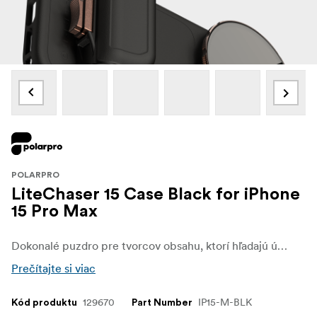
POLARPRO
LiteChaser 15 Case Black for iPhone
15 Pro Max
Dokonalé puzdro pre tvorcov obsahu, ktorí hľadajú úplnú ochranu objektívu fotoaparátu a rýchle možnosti montáže filtrov.
Prečítajte si viac
129670
IP15-M-BLK
Kód produktu
Part Number