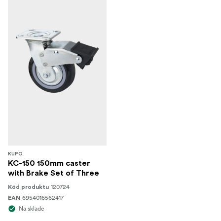
KUPO
KC-150 150mm caster
with Brake Set of Three
120724
Kód produktu
6954016562417
EAN
Na sklade