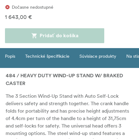
Dočasne nedostupné
1 643,00 €
Pridať do košíka
Popis
Technické špecifikácie
Súvisiace produkty
Na sti
484 / HEAVY DUTY WIND-UP STAND W/ BRAKED
CASTER
The 3 Section Wind-Up Stand with Auto Self-Lock
delivers safety and strength together. The crank handle
folds for portability and has precise height adjustments
of 4.4cm per turn of the handle to a height of 31,75cm
and self-locks for safety. The universal head offers 3
mounting options. The steel wind-up stand features a