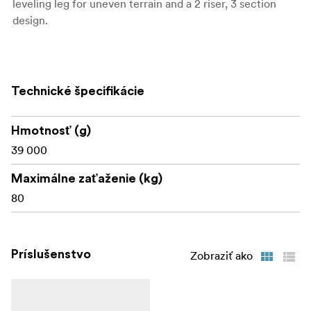
leveling leg for uneven terrain and a 2 riser, 3 section
design.
Product Length: 201.6cm
Product Height:17.6cm
Technické špecifikácie
Product Width: 24.1cm
Hmotnosť (g)
Product Weight: 22.82kg
39 000
Maximum Payload Capacity: 30kg
Maximálne zaťaženie (kg)
Maximum Extension: 380.0cm
80
Príslušenstvo
Zobraziť ako